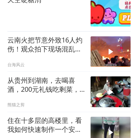
云南火把节意外致16人灼
伤！观众拍下现场混乱场
面！
台海风云
从贵州到湖南，去喝喜
酒，200元礼钱吃剩菜，
回头还捡了一挑
熊猫之剪
住在十多层的高楼里，看
我如何快速制作一个安全