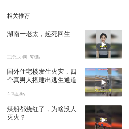
相关推荐
湖南一老太，起死回生
主持生小爽
5跟贴
国外住宅楼发生火灾，四
个真男人搭建出逃生通道
车马点兵V
煤船都烧红了，为啥没人
灭火？