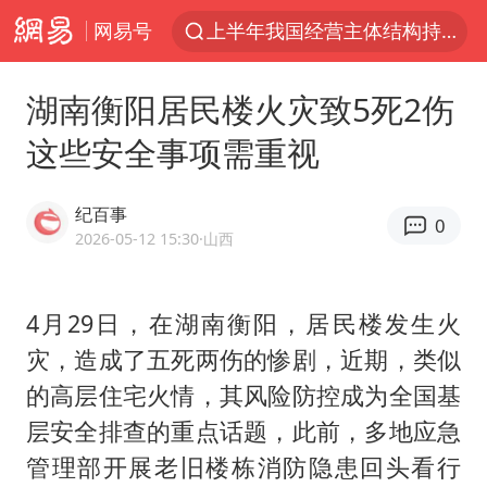
网易号
上半年我国经营主体结构持续优化
杭州机场已取消航班388架次
湖南衡阳居民楼火灾致5死2伤
中国籍豪华游艇富商之子在泰国被杀
这些安全事项需重视
王艺迪无缘横滨赛决赛
浙江省委书记王浩再调度：该停下的坚决停下来，让社会面静下来
纪百事
0
《披荆斩棘2026》阵容官宣
2026-05-12 15:30
·山西
中国第1高楼阻尼器摆动明显
4月29日，在湖南衡阳，居民楼发生火
国足U17与阿森纳决赛取消 并列冠军
灾，造成了五死两伤的惨剧，近期，类似
《龙餐馆》 冲奖
的高层住宅火情，其风险防控成为全国基
上门女婿出轨女邻居多年被判重婚罪
层安全排查的重点话题，此前，多地应急
2025年小学教师减少13.19万
管理部开展老旧楼栋消防隐患回头看行