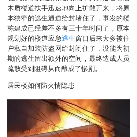
木质楼道扶手迅速地向上扩散开来，将原
本狭窄的逃生通道给封堵住了，事发的楼
栋建成已经差不多有三十年时间了，原本
规划好的楼道应急
逃生
窗口后来大多被住
户私自加装防盗网给封闭住了，没能为初
期的逃生留出额外的空间，最终造成人员
疏散受到阻碍从而酿成了惨剧。
居民楼如何防火情隐患