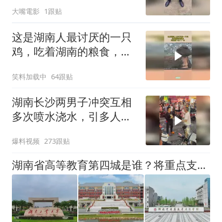
逃生挂钩绳！这是每个人
大嘴電影
1跟贴
都必须学会！
这是湖南人最讨厌的一只
鸡，吃着湖南的粮食，却
把蛋下在了广东
笑料加载中
64跟贴
湖南长沙两男子冲突互相
多次喷水浇水，引多人围
观！
爆料视频
273跟贴
湖南省高等教育第四城是谁？将重点支持两所专科学校升格本科