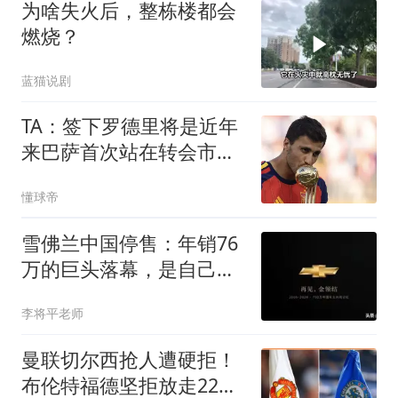
为啥失火后，整栋楼都会
燃烧？
蓝猫说剧
TA：签下罗德里将是近年
来巴萨首次站在转会市场
的主导位置上
懂球帝
雪佛兰中国停售：年销76
万的巨头落幕，是自己失
败还是国产崛起？
李将平老师
曼联切尔西抢人遭硬拒！
布伦特福德坚拒放走22球