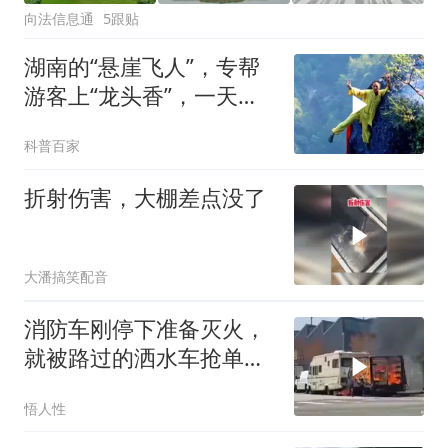
向法信息通
5跟贴
湖南的“悬崖飞人”，专帮
游客上“龙头香”，一天收
入2万元
科普百家
折射伤害，大棚差点没了
大潘搞笑配音
消防车刚停下准备灭火，
就被路过的洒水车抢单成
功！
悟人性