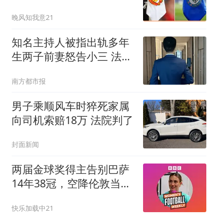
中锋
晚风知我意21
知名主持人被指出轨多年
生两子前妻怒告小三 法院
判了
南方都市报
男子乘顺风车时猝死家属
向司机索赔18万 法院判了
封面新闻
两届金球奖得主告别巴萨
14年38冠，空降伦敦当
underdog：普特拉斯亲
快乐加载中21
述为何选择从头再来