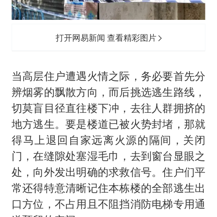
打开网易新闻 查看精彩图片
当高层住户遭遇火情之际，务必要首先分
辨烟雾的飘散方向，而后挑选逃生路线，
切莫盲目径直往楼下冲，去往人群拥挤的
地方逃生。要是楼道已被火势封堵，那就
得马上退回自家远离火源的隔间，关闭
门，在缝隙处塞湿毛巾，去到窗台显眼之
处，向外发出明确的求救信号。住户们平
常还得特意清晰记住本栋楼的全部逃生出
口方位，不占用且不阻挡消防电梯专用通