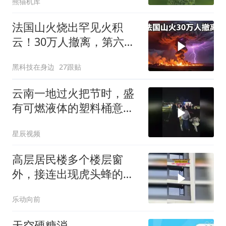
熊猫机库
法国山火烧出罕见火积
云！30万人撤离，第六代
火灾到底有多恐怖？
黑科技在身边
27跟贴
云南一地过火把节时，盛
有可燃液体的塑料桶意外
倾倒引发燃烧，致16人被
星辰视频
灼伤
高层居民楼多个楼层窗
外，接连出现虎头蜂的蜂
巢
乐动向前
天空硬糖消