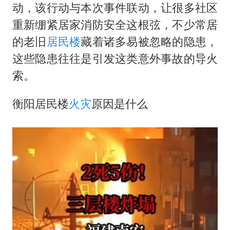
女子发现前夫婚内与第三者育子
动，该行动与本次事件联动，让很多社区
以军士兵把枪口对准中国记者
重新绷紧居家消防安全这根弦，不少常居
笔试第一被劝弃考涉事副校长被撤职
的老旧
居民楼
藏着诸多易被忽略的隐患，
这些隐患往往是引发这类意外事故的导火
构建更高水平的全民健身公共服务体系
索。
萌娃帮爷爷脱玉米 卖力干活超可爱
灌溉水坝被隔成鱼塘 村民投诉20余年
衡阳居民楼
火灾
原因是什么
奋力开创中国式现代化建设新局面