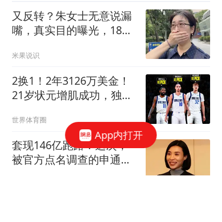
又反转？朱女士无意说漏
嘴，真实目的曝光，18岁
女儿成“牺牲品”
米果说识
2换1！2年3126万美金！
21岁状元增肌成功，独行
侠酝酿大交易
世界体育圈
App内打开
套现146亿跑路？这次，
被官方点名调查的申通，
给所有富豪提了醒
米果说识
大家提前做好准备，不出