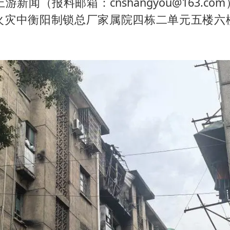
游新闻（报料邮箱：cnshangyou@163.c
把党建设得更加坚强有力
火灾中衡阳制锁总厂家属院四栋二单元五楼六
41岁女子为鼓励女儿考上985研究生
宇树科技王兴兴身家有望超200亿元
村民谈“梅姨”：叫的其实是“媒姨”
中国养老床位“三连降”
五粮液渠道价一箱上涨近百元
法国下周开始禁止未经同意的电话营销
奋进开新局 实干挑大梁