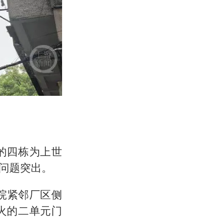
的四栋为上世
问题突出。
院紧邻厂区侧
火的二单元门