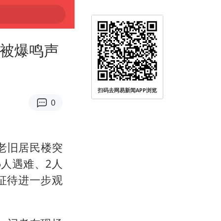
晨被爆鸣声
扫码去网易新闻APP浏览
0
老旧居民楼突
人遇难、2人
征待进一步观