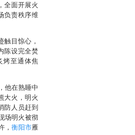
，全面开展火
场负责秩序维
迹触目惊心，
内陈设完全焚
炙烤至通体焦
，他在熟睡中
熊大火，明火
消防人员赶到
现场明火被彻
许，
衡阳市
雁