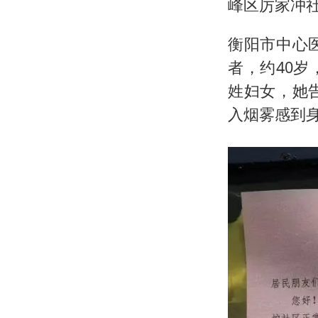
峰区厉家冲
衡阳市中心
者，约40
姓妇女，她
入烟雾感到