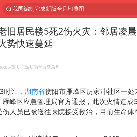
我国编制完成新版全月地质图
以“新”破局 首发经济点亮城市消费活力
老旧居民楼5死2伤火灾：邻居凌
台风白海豚登陆地点更新
火势快速蔓延
看守所辅警收受10万获刑1年
台风白海豚影响中国已成定局
台风白海豚进入48小时警戒线
20:06
·重庆
·上游新闻官方网易号
陈熠被张本美和连扳三局逆转
晨3时许，
湖南省
衡阳市雁峰区厉家冲社区一处
中方回应是否在太平洋海底开采稀土
。雁峰区应急管理局官方通报，此次火情造成5
哪吒汽车南宁工厂设备降价20%拍卖
受伤人员已被送往医院接受救治，目前生命体
佛得角门将亮相智利俱乐部主场
24小时不关空调 电费会更低吗