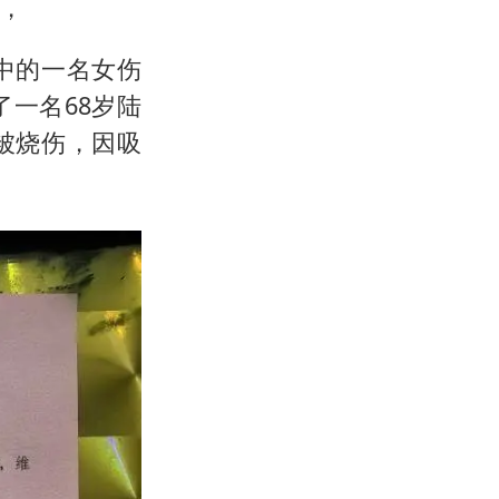
，
中的一名女伤
一名68岁陆
被烧伤，因吸