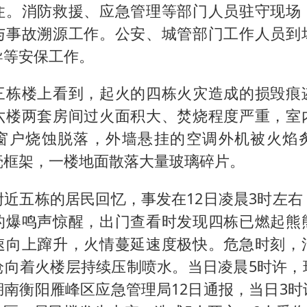
住。消防救援、应急管理等部门人员驻守现场
与事故溯源工作。公安、城管部门工作人员到
导等安保工作。
三栋楼上看到，起火的四栋火灾造成的损毁痕
六楼两套房间过火面积大、焚烧程度严重，室
窗户烧蚀脱落，外墙悬挂的空调外机被火焰
壳框架，一楼地面散落大量玻璃碎片。
附近五栋的居民回忆，事发在12日凌晨3时左右
的爆鸣声惊醒，出门查看时发现四栋已燃起熊
速向上蹿升，火情蔓延速度极快。危急时刻，
枪向着火楼层持续压制喷水。当日凌晨5时许，
南衡阳雁峰区应急管理局12日通报，当日3时