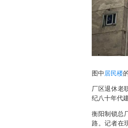
图中
居民楼
厂区退休老
纪八十年代
衡阳制锁总
路。记者在