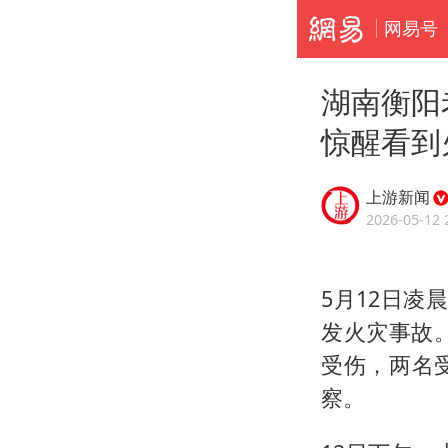
网易号
湖南衡阳
惊醒看到
上游新闻
2026-05-12 
5月12日凌
发火灾事故
受伤，两名
察。