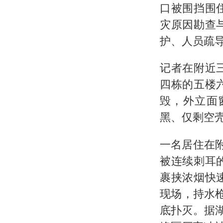
口被围挡围
灾原因勘查
护、人员疏
记者在附近
四栋的五楼
毁，外立面
黑、仅剩空
一名居住在
被连续刺耳
裹挟浓烟快
现场，持水
底扑灭。据湖