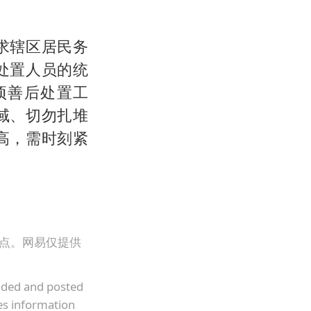
求辖区居民务
处置人员的统
项善后处置工
域、切勿扎堆
高，需时刻紧
观点。网易仅提供
oaded and posted
es information