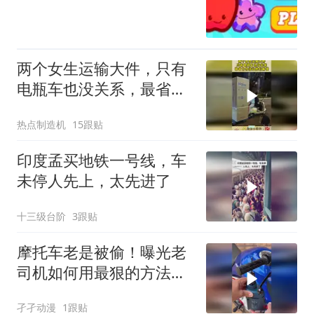
两个女生运输大件，只有
电瓶车也没关系，最省力
办法让她们解锁！
热点制造机
15跟贴
印度孟买地铁一号线，车
未停人先上，太先进了
十三级台阶
3跟贴
摩托车老是被偷！曝光老
司机如何用最狠的方法锁
车？
孑孑动漫
1跟贴