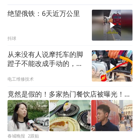
绝望俄铁：6天近万公里
抖球
从来没有人说摩托车的脚
蹬子不能改成手动的，太
方便了，不用脚蹬
电工维修技术
竟然是假的！多家热门餐饮店被曝光！很多人爱吃
春城晚报
2跟贴