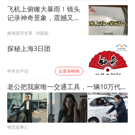
飞机上俯瞰大暴雨！镜头
记录神奇景象，震撼又治
愈！
姬海棠羽笠果
39跟贴
探秘上海3日团
00:00
科学史平话
云音乐特供
老公把我家唯一交通工具，一辆10万代步车给小叔子，让我自己蹬自行车上班，第3天我把房子挂中介：老公，这房我保证能卖好价钱
晓艾故事汇