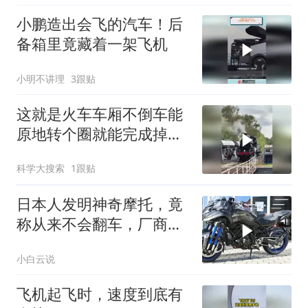
小鹏造出会飞的汽车！后
备箱里竟藏着一架飞机
小明不讲理
3跟贴
这就是火车车厢不倒车能
原地转个圈就能完成掉头
的原因
科学大搜索
1跟贴
日本人发明神奇摩托，竟
称从来不会翻车，厂商：
翻车奖励600万
小白云说
飞机起飞时，速度到底有