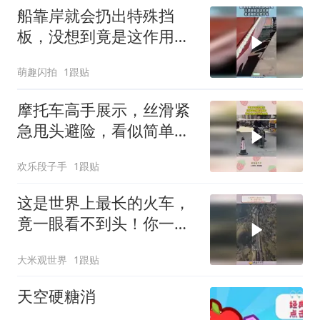
船靠岸就会扔出特殊挡
板，没想到竟是这作用，
老鼠真的无处不在！
萌趣闪拍
1跟贴
摩托车高手展示，丝滑紧
急甩头避险，看似简单实
则是很难！
欢乐段子手
1跟贴
这是世界上最长的火车，
竟一眼看不到头！你一定
不敢相信它的存在
大米观世界
1跟贴
天空硬糖消