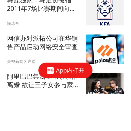
员，工号是HQ3137
2011年7场比赛期间向十
多名外国裁判提供性招待
懂球帝
网信办对派拓公司在华销
售产品启动网络安全审查
央视新闻客户端
App内打开
阿里巴巴集团主席蔡崇信
离婚 欲让三子女参与家族
事业
中国新闻周刊
10万床位空一半！砸200
万只拿回80万，民宿躺赚