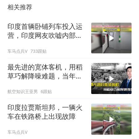
相关推荐
印度首辆卧铺列车投入运
营，印度网友吹嘘内部设
施一流科技感十足
车马点兵V
733跟贴
最先进的宽体客机，用稻
草巧解降噪难题，当年的
空客太有智慧了
航空知识王亚男
6跟贴
印度拉贾斯坦邦，一辆火
车在铁路桥上出现故障
车马点兵V