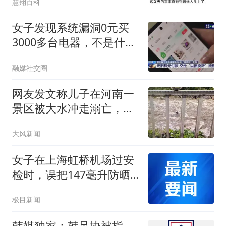
慧翔百科
女子发现系统漏洞0元买
3000多台电器，不是什么
羊毛都能想薅就薅
融媒社交圈
网友发文称儿子在河南一
景区被大水冲走溺亡，质
疑泄洪未提前通知，当地
大风新闻
回应：事发河道不在景区
内，并非泄洪系突发山洪
女子在上海虹桥机场过安
检时，误把147毫升防晒
霜放入随身背包，安检员
极目新闻
拿出分装瓶帮她分装，女
子：我遇到了“神仙”安检
韩媒独家：韩足协被指