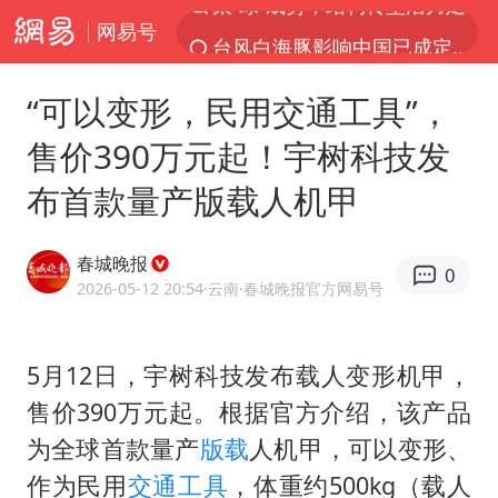
网易号
台风白海豚影响中国已成定局
80后女柜员逆袭成4200亿银行副行长
“可以变形，民用交通工具”，
台风白海豚可能在浙闽沿海登陆
售价390万元起！宇树科技发
金饰克价大幅跳涨
布首款量产版载人机甲
多地要求领导干部带头休假
女子利用漏洞0元薅走3000多件家电
春城晚报
0
24小时不关空调 电费会更低吗
2026-05-12 20:54
·云南
·春城晚报官方网易号
中国“五箭齐发”反制美国
龚宝冬烈士安葬仪式举行
5月12日，宇树科技发布载人变形机甲，
售价390万元起。根据官方介绍，该产品
浙江舟山21条水上客运航线停航
为全球首款量产
版载
人机甲，可以变形、
中央气象台发布台风黄色预警
作为民用
交通工具
，体重约500kg（载人