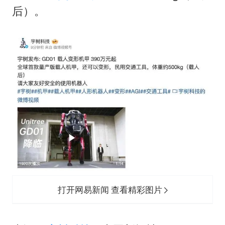
狄龙7300万提前续约值不值
后）。
“梅姨”准确年龄仍未知
新华社权威快报|我国编制完成新版全月地质图
今年4位周星驰电影配角去世
号召领导带头休假 是大家不想休吗
中国经济展现强大韧性和活力
打开网易新闻 查看精彩图片