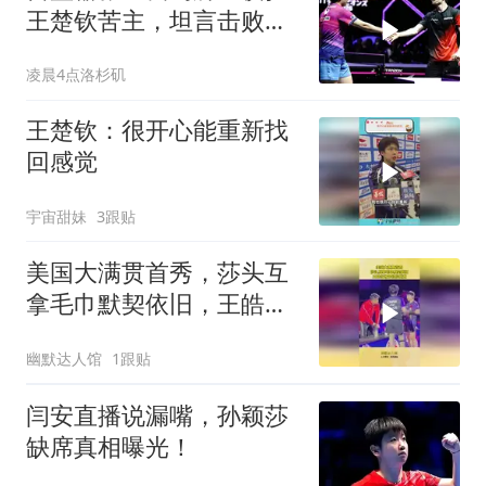
王楚钦苦主，坦言击败林
德仅发挥3成水准
凌晨4点洛杉矶
王楚钦：很开心能重新找
回感觉
宇宙甜妹
3跟贴
美国大满贯首秀，莎头互
拿毛巾默契依旧，王皓当
场外轻松惬意
幽默达人馆
1跟贴
闫安直播说漏嘴，孙颖莎
缺席真相曝光！