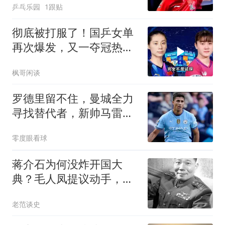
乒乓乐园
1跟贴
彻底被打服了！国乒女单
再次爆发，又一夺冠热门
惨遭血洗
枫哥闲谈
罗德里留不住，曼城全力
寻找替代者，新帅马雷斯
卡钦点天价昔日爱徒
零度眼看球
蒋介石为何没炸开国大
典？毛人凤提议动手，老
蒋望向窗外一声不吭
老范谈史