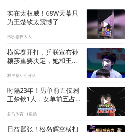
实在太权威！68W天幕只
为王楚钦太震憾了
木歌总攻大人
横滨赛开打，乒联宣布孙
颖莎重要决定，她和王楚
钦都跨出了这步
村里整活小分队
时隔23年！男单前五仅剩
王楚钦1人，女单前五占
四席，冰火两重天！
君马体育
1跟贴
日益嚣张！松岛辉空横扫