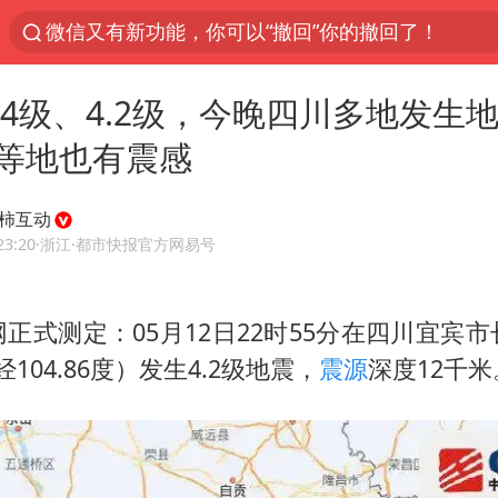
微信又有新功能，你可以“撤回”你的撤回了！
梁家辉：到内地拍戏不是北上是回归
3.4级、4.2级，今晚四川多地发生
“新疆的交警怎么个个像我妈”
情侣平潭拍日出坠崖1死1伤
等地也有震感
西湖突现狂风暴雨 游客瞬间被浇透
柿互动
香港正式允许“拒绝抢救”
23:20
·浙江
·都市快报官方网易号
白海豚将正面袭击贯穿浙江
《欢迎来龙餐馆》口碑
正式测定：05月12日22时55分在四川宜宾
郑丽文：台湾从来没有“独立”过
东经104.86度）发生4.2级地震，
震源
深度12千米
几元成本的AI广告导致千万市值蒸发
酒店回应车内过夜被收150元
商场现钱学森巨幅海报 负责人回应