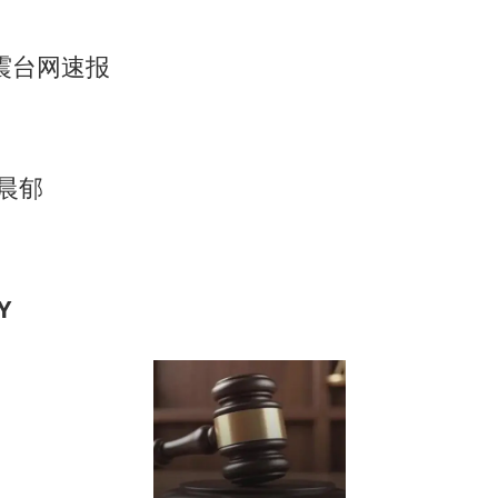
震台网速报
王晨郁
Y