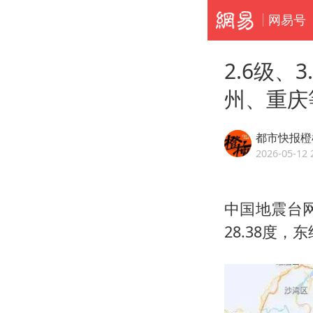
网易号
2.6级、
州、重庆
都市快报橙
2026-05-12 
中国地震台网
28.38度，