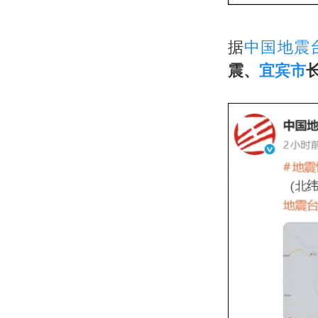
据
中国地震
震、
宜宾市