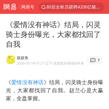
网易号
80后女柜员获聘4200亿银行副行长
郑国霖回应去景区上班被保安拦下
《爱情没有神话》结局，闪灵
金饰克价大幅跳涨
骑士身份曝光，大家都找回了
多地要求领导干部带头休假
自我
24小时不关空调 电费会更低吗
龚宝冬烈士安葬仪式举行
娱娱鱼
7
女子利用漏洞0元买了3千台电器
2026-05-14 01:21
·辽宁
·优质娱乐领域创作者
浙江舟山21条水上客运航线停航
《歌手》歌王之战帮唱嘉宾官宣
《
爱情没有神话
》结局，闪灵骑士身份曝
光，大家都找回了自我。赵兰心是大赢
新华社权威快报|我国编制完成新版全月地质图
家，全盘掌握。
今年4位周星驰电影配角去世