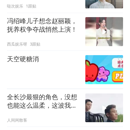
哒次娱乐
1跟贴
冯绍峰儿子想念赵丽颖，
抚养权争夺战悄然上演！
西瓜娱乐呀
3跟贴
天空硬糖消
全长沙最狠的角色，没想
也能这么温柔，这波我先
磕了！
人间闲散客