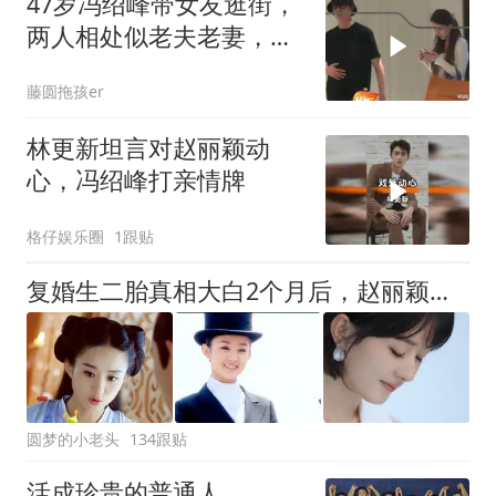
47岁冯绍峰带女友逛街，
两人相处似老夫老妻，女
方气质不及赵丽颖
藤圆拖孩er
林更新坦言对赵丽颖动
心，冯绍峰打亲情牌
格仔娱乐圈
1跟贴
复婚生二胎真相大白2个月后，赵丽颖现状曝光，原来冯绍峰没说谎
圆梦的小老头
134跟贴
活成珍贵的普通人