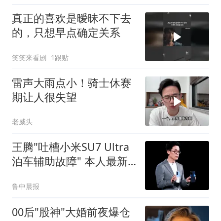
真正的喜欢是暧昧不下去
的，只想早点确定关系
笑笑来看剧
1跟贴
雷声大雨点小！骑士休赛
期让人很失望
老威头
王腾"吐槽小米SU7 Ultra
泊车辅助故障" 本人最新
回应
鲁中晨报
00后"股神"大婚前夜爆仓