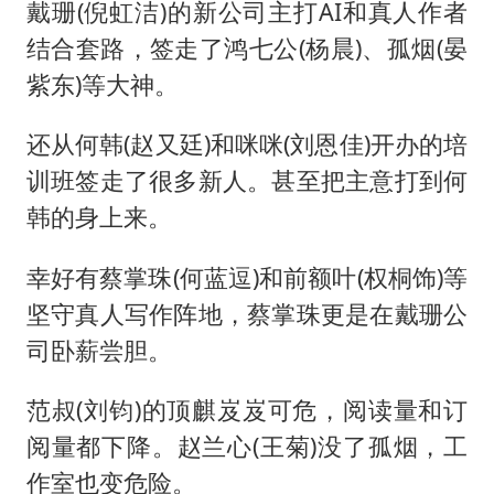
号召领导带头休假 是大家不想休吗
戴珊(倪虹洁)的新公司主打AI和真人作者
中国五箭齐发反制美国
结合套路，签走了鸿七公(杨晨)、孤烟(晏
紫东)等大神。
律师称“梅姨”若满75岁或不适用死刑
要给全体职工“应休尽休”的底气
还从何韩(赵又廷)和咪咪(刘恩佳)开办的培
中国经济展现强大韧性和活力
训班签走了很多新人。甚至把主意打到何
韩的身上来。
幸好有蔡掌珠(何蓝逗)和前额叶(权桐饰)等
坚守真人写作阵地，蔡掌珠更是在戴珊公
司卧薪尝胆。
范叔(刘钧)的顶麒岌岌可危，阅读量和订
阅量都下降。赵兰心(王菊)没了孤烟，工
作室也变危险。