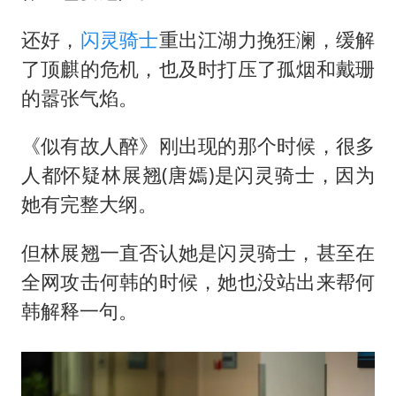
还好，
闪灵
骑士
重出江湖力挽狂澜，缓解
了顶麒的危机，也及时打压了孤烟和戴珊
的嚣张气焰。
《似有故人醉》刚出现的那个时候，很多
人都怀疑林展翘(唐嫣)是闪灵骑士，因为
她有完整大纲。
但林展翘一直否认她是闪灵骑士，甚至在
全网攻击何韩的时候，她也没站出来帮何
韩解释一句。