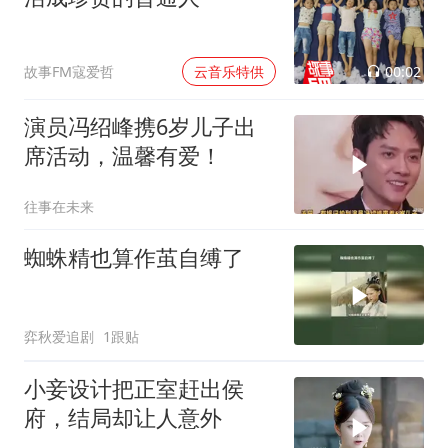
00:02
故事FM寇爱哲
云音乐特供
演员冯绍峰携6岁儿子出
席活动，温馨有爱！
往事在未来
蜘蛛精也算作茧自缚了
弈秋爱追剧
1跟贴
小妾设计把正室赶出侯
府，结局却让人意外