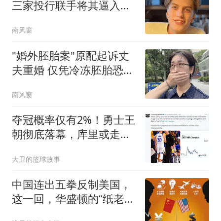
三家投行联手将其逼入绝
境
南风窗
"婚外胚胎案"原配起诉丈
夫重婚 仅凭冷冻胚胎恐难
认定
南风窗
夺冠概率仅有2%！勇士王
朝彻底落幕，库里或走科
比生涯末年的老路
大卫的篮球故事
中国连出五拳反制美国，
这一回，华盛顿的“纸老
虎”被戳穿了