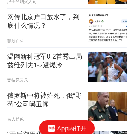
浪子的烟火人间
网传北京户口放水了，到
底什么情况？
慧翔百科
温网新科冠军0-2首秀出局
兹维列夫1-2遭爆冷
竞技风云录
俄罗斯中将被炸死，俄“野
莓”公司曝丑闻
名人苟或
App内打开