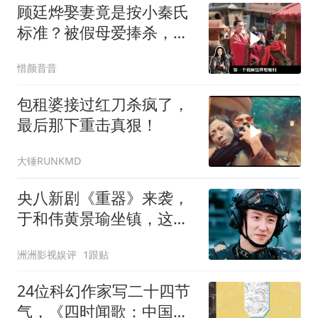
顾廷烨娶妻竟是按小秦氏
标准？被假母爱捧杀，在
婚姻里的需求多高
惜颜昔昔
包租婆接过红刀杀疯了，
最后那下重击真狠！
大锤RUNKMD
央八新剧《重器》来袭，
于和伟黄景瑜坐镇，这回
段奕宏有对手了
洲洲影视娱评
1跟贴
24位科幻作家写二十四节
气，《四时闻歌：中国式