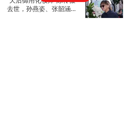
“天后御用化妆师”陈聆薇
去世，孙燕姿、张韶涵、
蔡健雅现身追思会，张惠
大风新闻
妹、梁静茹等艺人送上花
篮，贾静雯曾痛惜“最后没
小米前高管王腾深夜发文
有好好道别”
吐槽小米SU7 Ultra泊车辅
助遇bug，最新回应：已
大风新闻
收到小米汽车产品同学的
信息，有bug也很正常
阿里巴巴集团主席蔡崇信
离婚 欲让三子女参与家族
事业
中国新闻周刊
两领队带女大学生登顶慕
士塔格峰，下撤时遭暴风