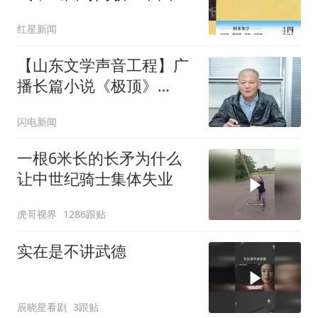
科幻的自然浪漫》近日出
红星新闻
版
【山东文学声音工程】广
播长篇小说《极顶》
（36）
闪电新闻
一根6米长的长矛为什么
让中世纪骑士集体失业
虎哥视界
1286跟贴
实在是不讲武德
辰晓星看剧
3跟贴