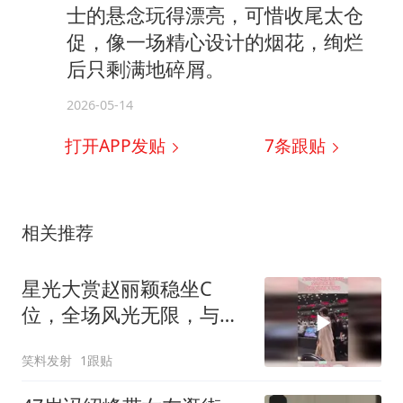
士的悬念玩得漂亮，可惜收尾太仓
促，像一场精心设计的烟花，绚烂
后只剩满地碎屑。
2026-05-14
打开APP发贴
7
条跟贴
相关推荐
星光大赏赵丽颖稳坐C
位，全场风光无限，与前
夫冯绍峰零互动！
笑料发射
1跟贴