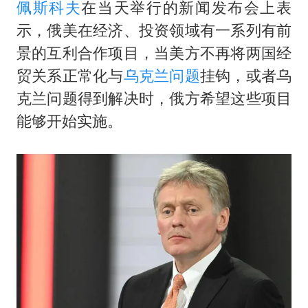
41岁女子为鼓励女儿考上985研究生
佩斯科夫
在当天举行的新闻发布会上表
蜜雪冰城员工抽烟收银 门店现已停业
示，俄美在经济、投资领域有一系列有前
景的互利合作项目，当美方不再将两国经
陕西柞水遭遇暴雨五千余户群众转移
贸关系正常化与
乌克兰问题
挂钩，或者乌
汕头市政府被约谈
克兰问题得到解决时，俄方希望这些项目
董路致歉：泰国10岁黑人父母是伪造的
能够开始实施。
13岁少年白天写作业晚上夜市炒粉
总书记关心百姓身边这些民生大事