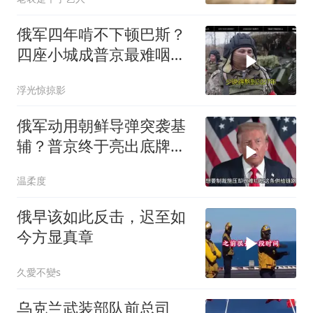
俄军四年啃不下顿巴斯？
四座小城成普京最难咽的
硬骨头
浮光惊掠影
俄军动用朝鲜导弹突袭基
辅？普京终于亮出底牌，
特朗普真要傻眼了
温柔度
俄早该如此反击，迟至如
今方显真章
久愛不變s
乌克兰武装部队前总司