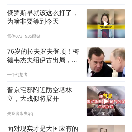
俄罗斯早就该这么打了，
为啥非要等到今天
雪莲073
935跟贴
76岁的拉夫罗夫登顶！梅
德韦杰夫绍伊古出局，普
京布了一盘大棋
一个幻想者
普京宅邸附近防空塔林
立，大战似将展开
失我者永失qq
面对现实才是大国应有的