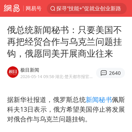
网易号
探寻“技能+”促就业创业新路
周杰伦方辟谣“私生子”传闻
俄总统新闻秘书：只要美国不
山东财大教授刘海明逝世 终年38岁
再把经贸合作与乌克兰问题挂
官方通报传销头目出狱办书院
钩，俄愿同美开展商业往来
逃犯看演唱会 刚出地铁就被逮住
台风白海豚可能在浙江登陆
极目新闻
2640
因凡蒂诺首次公开道歉
2026-05-14 09:58
·湖北
·楚天都市报官方网易号
《Monica》填词人黎彼得去世
人贩子“梅姨”真实姓名曝光
据新华社报道，俄罗斯总统
新闻秘书
佩斯
科夫13日表示，俄方希望美国停止将发展
谷歌首席科学家Jeff Dean离职创业
对俄合作与乌克兰问题挂钩。
“银行午休1.5小时”留个窗口行不行