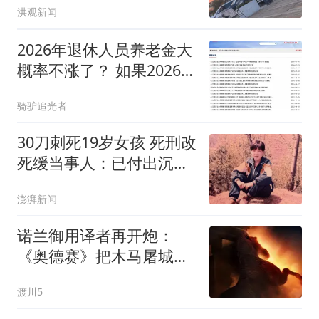
洪观新闻
2026年退休人员养老金大
概率不涨了？ 如果2026年
养老金真的不涨了，那明
骑驴追光者
年呢？
30刀刺死19岁女孩 死刑改
死缓当事人：已付出沉重
代价
澎湃新闻
诺兰御用译者再开炮：
《奥德赛》把木马屠城拍
成违反"宙斯之法"，逻辑
渡川5
根本讲不通