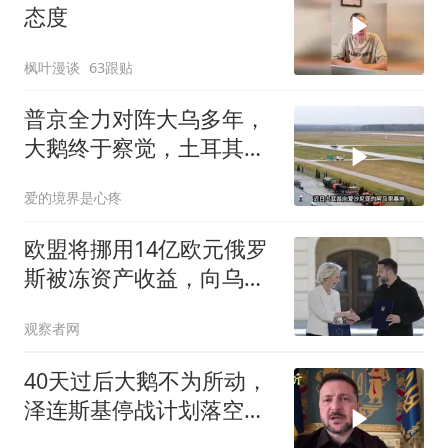
态度
枫叶漫谈
63跟贴
普京全力对阵大乌多年，
大鹅终于察觉，土耳其才
是最大威胁！
爱的境界是心疼
欧盟将挪用14亿欧元俄罗
斯被冻资产收益，向乌克
兰提供援助
观察者网
40天过后大鹅不为所动，
泽连斯基停战计划落空，
改口秋季再谈