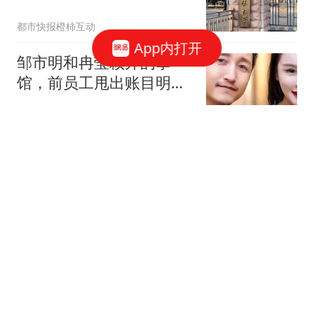
都市快报橙柿互动
App内打开
邹市明和冉莹颖开的拳
馆，前员工甩出账目明
细：300万水晶灯来自表
二胡的岁月如歌
弟，800万装修进了表妹
公司，450万安保费包给
泰航拒载中国乘客安保人
外甥，70万绿植钱归亲哥
员做"拉眼角"动作 机场再
回应
都市快报橙柿互动
5500 万血亏！曼联名宿公
开质疑！红魔天价新援太
离谱
澜归序