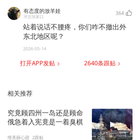
有态度的放羊娃
364
河北张家口
站着说话不腰疼，你们咋不撤出外
东北地区呢？
2026-05-14
打开APP发贴
2640
条跟贴
相关推荐
究竟顾四州一岛还是顾命
俄急着入宪竟是一着臭棋
维美丽心甜
2跟贴