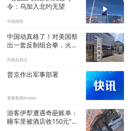
令：乌加入北约无望
中国国情
中国动真格了！对美国祭
出一套反制组合拳，火力
之猛，近年少见
刘振起观点
普京作出军事部署
看看新闻Knews
游客伊犁遭遇奇葩账单：
睡车里被酒店收150元"住
宿费"