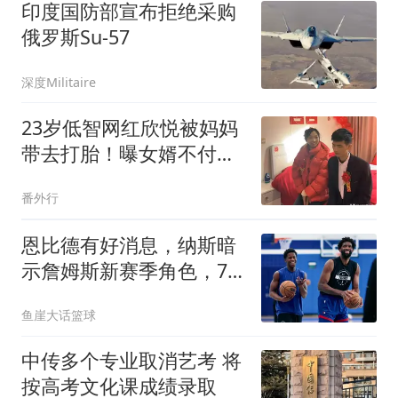
印度国防部宣布拒绝采购
俄罗斯Su-57
深度Militaire
23岁低智网红欣悦被妈妈
带去打胎！曝女婿不付产
检费，用情趣用品
番外行
恩比德有好消息，纳斯暗
示詹姆斯新赛季角色，76
人将面临两大挑战
鱼崖大话篮球
中传多个专业取消艺考 将
按高考文化课成绩录取