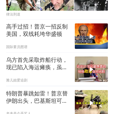
律法刑道
高手过招！普京一招反制
美国，双线耗垮华盛顿
国际要员图谱
乌方首先采取炸船行动，
现已陷入海运瘫痪，虽四
处求援但无人理睬
雅儿姐爱追剧
特朗普暴跳如雷！普京替
伊朗出头，巴基斯坦可能
上当
老表是个手艺人