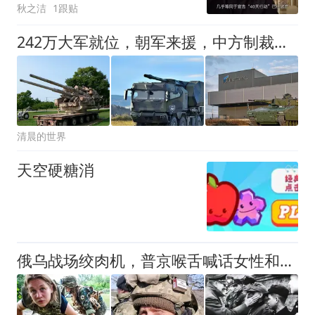
秋之洁
1跟贴
242万大军就位，朝军来援，中方制裁，普京把握机遇
清晨的世界
天空硬糖消
俄乌战场绞肉机，普京喉舌喊话女性和老人被提及上战场引争议