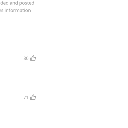
oaded and posted
es information
80
71