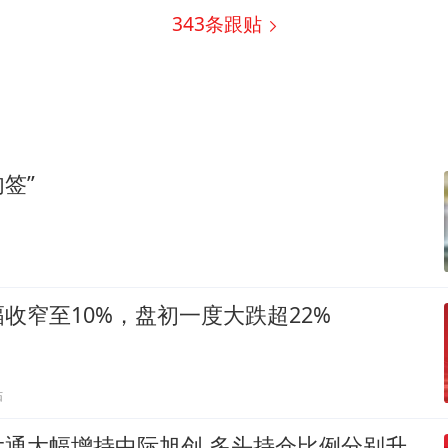
343
条跟贴
签”
收窄至10%，盘初一度大跌超22%
贴
大通大幅增持中际旭创 多头持仓比例分别升