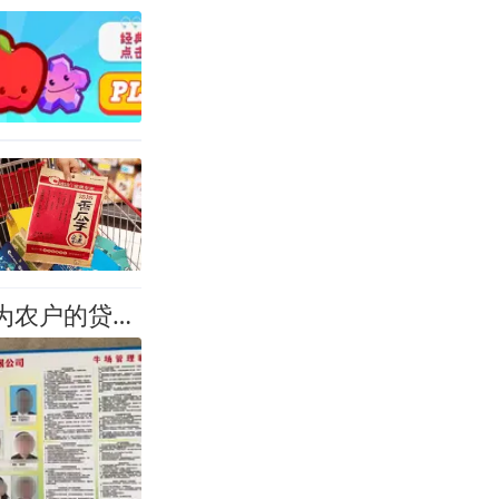
从“零风险零投入”到负债百万：一个养牛项目崩盘后，谁该为农户的贷款买单丨红星调查