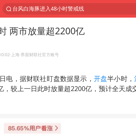
台风白海豚进入48小时警戒线
以“新”破局 首发经济点亮城市消费活力
 两市放量超2200亿
佛得角门将亮相智利俱乐部主场
中方回应是否在太平洋海底开采稀土
宇树科技发行价格150.80元/股
10:02
·上海
·界面财联社官方账号
看守所辅警收受10万获刑1年
4日电，据财联社盯盘数据显示，
开盘
半小时，
宇树科技王兴兴身家有望超200亿元
万亿，较上一日此时放量超2200亿，预计全天成交
五粮液渠道价一箱上涨近百元
CIA被曝已秘密设立古巴工作组
U17国足1分钟轰2球
泰国一女公务员妆容引争议 本人回应