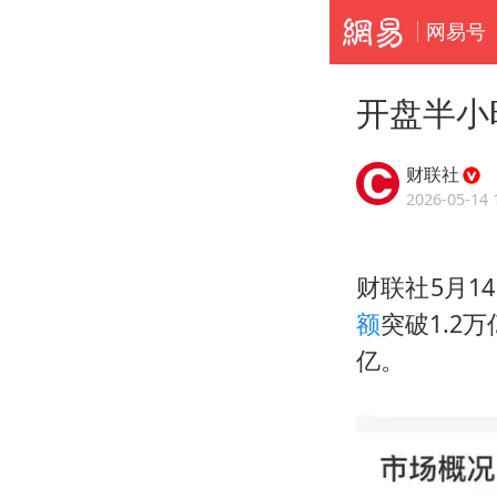
网易号
开盘半小时
财联社
2026-05-14 
财联社5月1
额
突破1.2
亿。