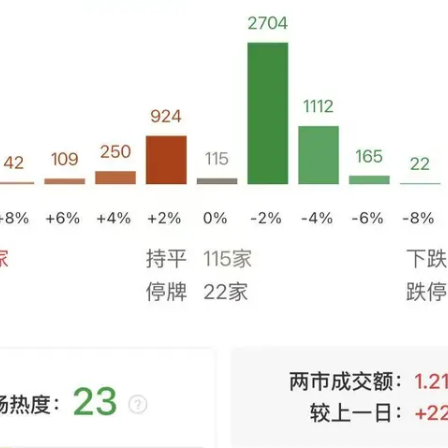
法国下周开始禁止未经同意的电话营销
村民谈“梅姨”：叫的其实是“媒姨”
“深圳地面沉降致车辆损坏”不实
外交部发言人就广岛核爆81周年等答记者问
感觉全东北都在等7号
多地要求领导干部带头休假
80后女柜员逆袭成4200亿银行副行长
奋进开新局 实干挑大梁