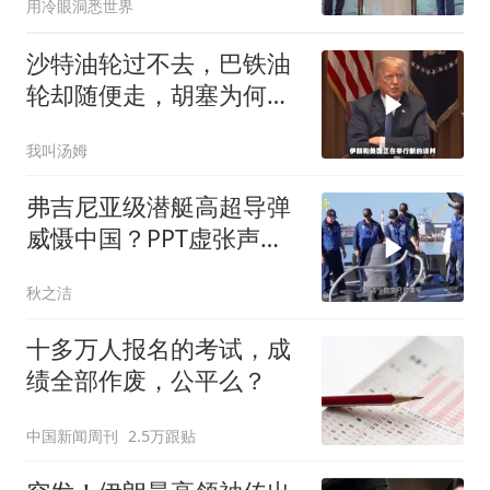
用冷眼洞悉世界
沙特油轮过不去，巴铁油
轮却随便走，胡塞为何不
敢打？
我叫汤姆
弗吉尼亚级潜艇高超导弹
威慑中国？PPT虚张声势
CNN太可笑
秋之洁
十多万人报名的考试，成
绩全部作废，公平么？
中国新闻周刊
2.5万跟贴