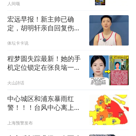
人间颂
宏远早报！新主帅已确
定，胡明轩亲自回复伤
情，徐昕去留定了！
体坛卡卡说
程梦圆失踪最新！她的手
机定位锁定在张良垴一
带，遍布陡峭崖壁、茂密
火山詩话
灌木，地形极其凶险复杂
中心城区和浦东暴雨红
警！！！台风中心离上海
不足350公里，今明风雨
上海预警发布
最明显→