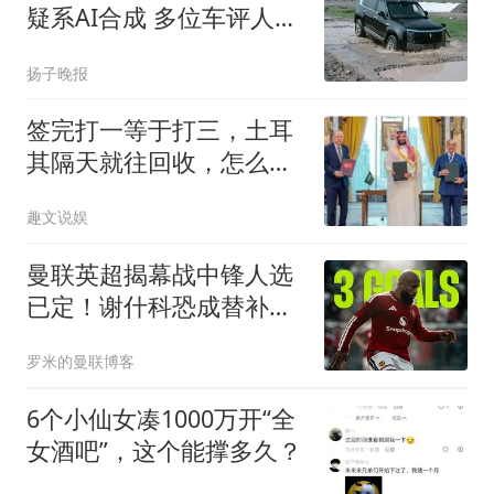
疑系AI合成 多位车评人回
应
扬子晚报
签完打一等于打三，土耳
其隔天就往回收，怎么打
还得先开会
趣文说娱
曼联英超揭幕战中锋人选
已定！谢什科恐成替补，
对米兰欲尝试复出
罗米的曼联博客
6个小仙女凑1000万开“全
女酒吧”，这个能撑多久？