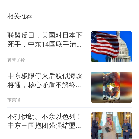
相关推荐
联盟反目，美国对日本下
死手，中东14国联手清
场，白宫惨遭出局
菁菁子衿
中东极限停火后貌似海峡
将通，核心矛盾不解终回
原点！#国际局势
雨果说
不打伊朗、不亲以色列！
中东三国抱团强强结盟，
精准绕开美国布局