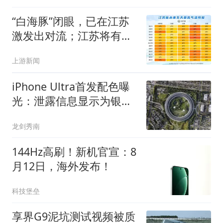
“白海豚”闭眼，已在江苏
激发出对流；江苏将有大
到暴雨、11级大风
上游新闻
iPhone Ultra首发配色曝
光：泄露信息显示为银色
与深蓝色
龙剑秀南
144Hz高刷！新机官宣：8
月12日，海外发布！
科技堡垒
享界G9泥坑测试视频被质