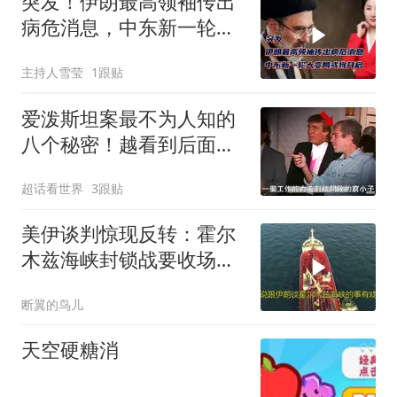
突发！伊朗最高领袖传出
病危消息，中东新一轮大
变局或将开启
主持人雪莹
1跟贴
爱泼斯坦案最不为人知的
八个秘密！越看到后面越
头皮发麻！
超话看世界
3跟贴
美伊谈判惊现反转：霍尔
木兹海峡封锁战要收场，
油价要变天？
断翼的鸟儿
天空硬糖消