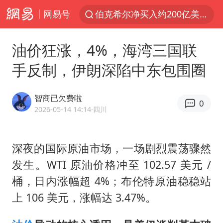
网易号
伯克希尔净买入约200亿美元股票
“伊斯兰版北约”出现
油价狂涨，4%，海湾三国联
武契奇会见泽连斯基有何意图
手反制，伊朗深陷中东包围圈
上海中心城区暴雨预警由橙变红
台铃电动车仅骑一年就断电趴窝
智商已欠费啦
0
白海豚5次眼壁置换
2026-05-14 14:14
·四川
浙江海域将现5到8米巨浪到狂浪
深夜的国际原油市场，一场剧烈震荡骤然
曝美下令调查弹药库存信息遭泄露事件
发生。WTI 原油价格冲至 102.57 美元 /
上海大部迎大暴雨
桶，日内涨幅超 4%；布伦特原油稳稳站
日本连续发生两次地震
上 106 美元，涨幅达 3.47%。
以军士兵把枪口对准中国记者