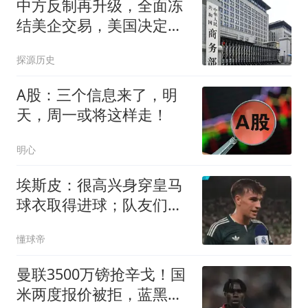
中方反制再升级，全面冻
结美企交易，美国决定撤
馆，民主党甩黑锅
探源历史
A股：三个信息来了，明
天，周一或将这样走！
明心
埃斯皮：很高兴身穿皇马
球衣取得进球；队友们帮
了我很多
懂球帝
曼联3500万镑抢辛戈！国
米两度报价被拒，蓝黑军