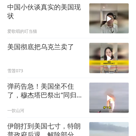
中国小伙谈真实的美国现
状
爱歌唱的叮当猫
美国彻底把乌克兰卖了
雪莲073
弹药告急！美国坐不住
了，穆杰塔巴祭出“同归于
尽”绝招，暴露致命短板
一饮山河
伊朗打到美国七寸，特朗
普政府后退，解除部分制