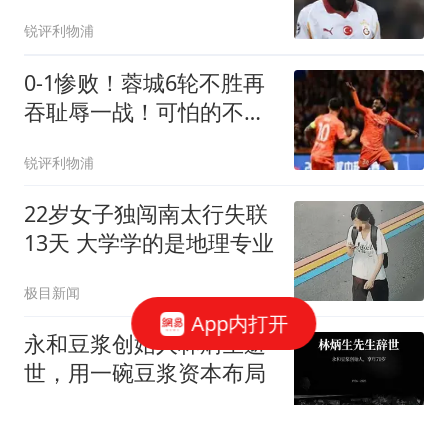
团右路补强梦碎
锐评利物浦
0-1惨败！蓉城6轮不胜再
吞耻辱一战！可怕的不是
输球，而是赛后主帅这番
锐评利物浦
话，2个字直接要害！领
头羊的优势撑不了太久
22岁女子独闯南太行失联
13天 大学学的是地理专业
极目新闻
App内打开
永和豆浆创始人林炳生逝
世，用一碗豆浆资本布局
野马财经