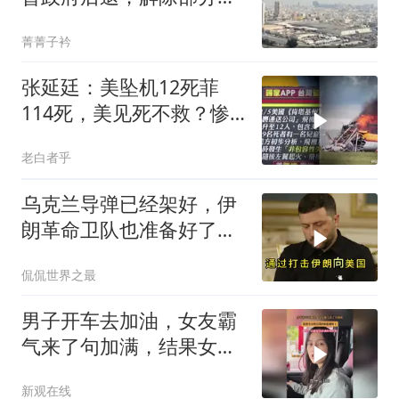
裁，愿意达成协议
菁菁子衿
张延廷：美坠机12死菲
114死，美见死不救？惨
死双线曝光！ (2)
老白者乎
乌克兰导弹已经架好，伊
朗革命卫队也准备好了：
谁先眨眼谁输的游戏
侃侃世界之最
男子开车去加油，女友霸
气来了句加满，结果女友
付完钱回来脸都垮了
新观在线