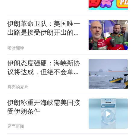
伊朗革命卫队：美国唯一
出路是接受伊朗开出的条
件，否则霍尔木兹海峡不
老研翻译
会重开
伊朗态度强硬：海峡新协
议将达成，但绝不会单方
放行，美国不买账
月亮的麦片
伊朗称重开海峡需美国接
受伊朗条件
界面新闻