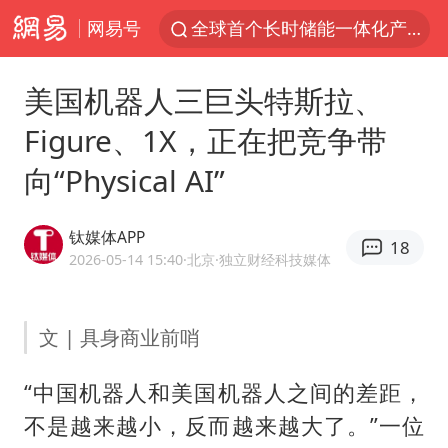
网易号
全球首个长时储能一体化产业园量产
台风白海豚已进入24小时警戒线
美国机器人三巨头特斯拉、
“秋天的第一杯奶茶”6岁了
Figure、1X，正在把竞争带
上海：台风白海豚或将带来龙卷风
向“Physical AI”
四川宜宾市高县4.9级地震致1人死亡
38岁演员求职万岁山NPC成功
钛媒体APP
18
国乒男单横滨冠军赛全军覆没
2026-05-14 15:40
·北京
·独立财经科技媒体
胡彦斌获《歌手2026》歌王
U17国足三连胜晋级明日之星半决赛
文 | 具身商业前哨
胜宏科技：股票交易异常波动
“中国机器人和美国机器人之间的差距，
中巨芯：上半年归母净利润1405.77万元
不是越来越小，反而越来越大了。”一位