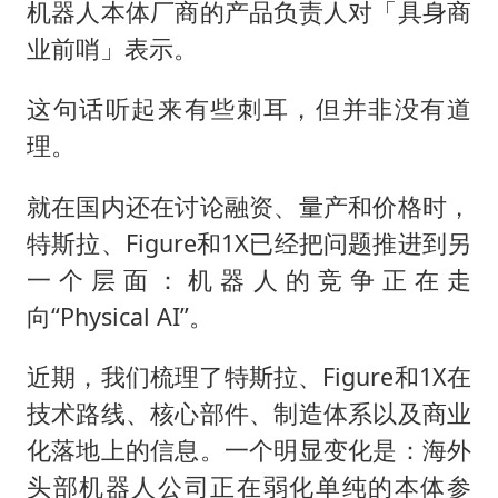
名创优品回应女子吐槽内裤质量差
机器人本体厂商的产品负责人对「具身商
日本试射“战斧”导弹，国防部回应
业前哨」表示。
美股存储板块集体大跌
这句话听起来有些刺耳，但并非没有道
百花奖开幕式
理。
东航：国内客票提前14天免费退改
就在国内还在讨论融资、量产和价格时，
夯实基础开新局
特斯拉、Figure和1X已经把问题推进到另
一个层面：机器人的竞争正在走
向“Physical AI”。
近期，我们梳理了特斯拉、Figure和1X在
技术路线、核心部件、制造体系以及商业
化落地上的信息。一个明显变化是：海外
头部机器人公司正在弱化单纯的本体参