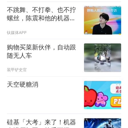
不跳舞、不打拳、也不拧
螺丝，陈震和他的机器人
扎进后厨炸鸡块
钛媒体APP
购物买菜新伙伴，自动跟
随无人车
装甲铲史官
天空硬糖消
硅基「大考」来了！机器