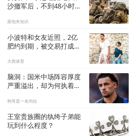
沙撤军后，不到48小时，
八国联合出手了
面包夹知识
小波特和女友近照，2亿
肥约到期，被交易打成巨
星，女友是超模
大西体育
脑洞：国米中场阵容厚度
严重溢出，却为何执着于
利物浦琼斯？
狗哥是一名内拉
王室贵族圈的纨绔子弟能
玩到什么程度？