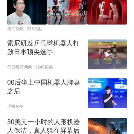
华商韬略
243跟贴
索尼研发乒乓球机器人打
败日本顶尖选手
每日经济新闻
1245跟贴
00后坐上中国机器人牌桌
之后
虎嗅APP
30美元一小时的人形机器
人保洁，真人躲在屏幕后