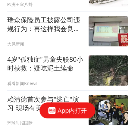
欧洲王室八卦
瑞众保险员工披露公司违
规行为：再这样我会良心
不安
大风新闻
4岁"孤独症"男童失联80小
时获救：疑吃泥土续命
看看新闻Knews
赖清德首次参与"逃亡"演
习 现场有美方人员全程观
App内打开
察
环球时报国际