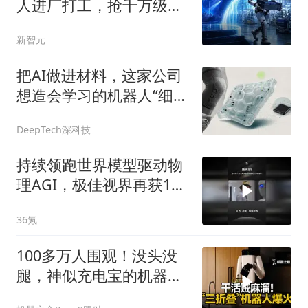
人进厂打工，抢千万级实
景订单
新智元
把AI做进材料，这家公司
想造会学习的机器人“细
胞”
DeepTech深科技
持续领跑世界模型驱动物
理AGI，极佳视界再获10
亿元B2轮融资
36氪
100多万人围观！没头没
腿，神似充电宝的机器人
全网走红？