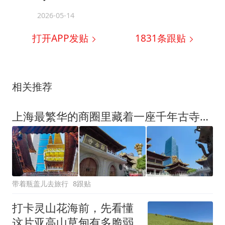
2026-05-14
打开APP发贴
1831
条跟贴
相关推荐
上海最繁华的商圈里藏着一座千年古寺，被称为“中国最贵寺庙”？
带着瓶盖儿去旅行
8跟贴
打卡灵山花海前，先看懂
这片亚高山草甸有多脆弱