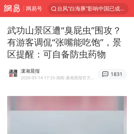
网易号
浙江舟山21条水上客运航线停航
郑国霖回应去景区上班被保安拦下
武功山景区遭“臭屁虫”围攻？
因凡蒂诺首次公开道歉
有游客调侃“张嘴能吃饱”，景
儿子举报父亲伪造证件为私生子落户
区提醒：可自备防虫药物
今年4位周星驰电影配角去世
律师称“梅姨”若满75岁或不适用死刑
潇湘晨报
1831
“梅姨”准确年龄仍未知
2026-05-14 17:33
·湖南
·潇湘晨报官方网易号
南昌一规划馆现“阴间座椅”字样
41岁女子为鼓励女儿考上985研究生
上海一酒店房间爬满床虱 住客反被怼
李嫣近照曝光