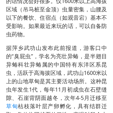
的话情况会好很多。仅1600米以上高海拔
区域（吊马桩至金顶）虫量密集，山腰及
以下的餐饮、住宿点（如观音宕）基本不
受影响。如果最近来玩的话，可以自备防
虫药物。
据萍乡武功山发布此前报道，游客口中
的“臭屁虫”，学名为亮壮异蝽，是半翅目
异蝽科壮异蝽属的中国特有东洋区系昆
虫，活跃于高海拔区域，武功山1600米以
上的山地草甸是其主要活动场所。这种昆
虫年发生1代，每年11月初成虫在石壁缝
隙、石崖背阴面越冬，次年4-5月迁移至
草甸
枯枝落叶层产卵孵化，具有结群迁