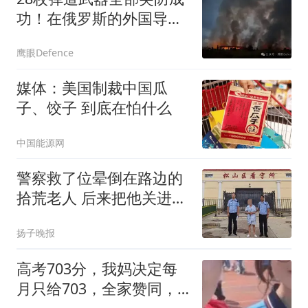
功！在俄罗斯的外国导弹
发射车都是合法打击目标
鹰眼Defence
媒体：美国制裁中国瓜
子、饺子 到底在怕什么
中国能源网
警察救了位晕倒在路边的
拾荒老人 后来把他关进看
守所
扬子晚报
高考703分，我妈决定每
月只给703，全家赞同，7