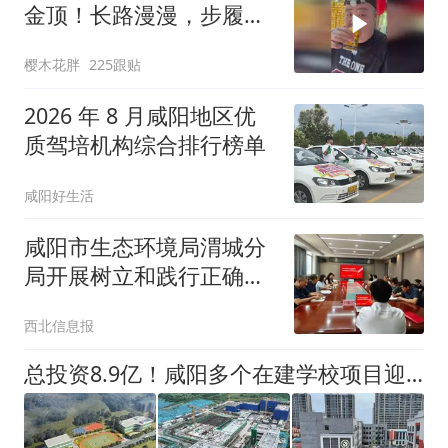
金顶！长路漫漫，步履不
停
樱木花胖
225跟贴
2026 年 8 月咸阳地区优
质驾培机构综合排行榜单
咸阳好生活
咸阳市生态环境局渭城分
局开展树立和践行正确政
绩观学习教育专题党课
西北信息报
总投资8.9亿！咸阳多个在建学校项目迎来新进展，新增近5000个学位！