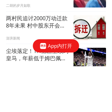
年后我月薪6万，她住
二胡的岁月如歌
院：妈供你读书，你该
两村民追讨2000万动迁款
8年未果 村中股东开会把
钱分了
澎湃新闻
App内打开
尘埃落定！1.4亿巨星续约
皇马，年薪低于姆巴佩，
阿森纳计划落空
球场没跑道
周杰伦疑回应私生子传闻
暴露和昆凌婚姻最真实一
面
洲洲影视娱评