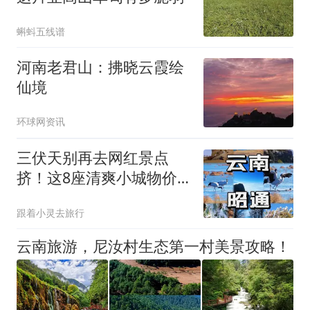
蝌蚪五线谱
河南老君山：拂晓云霞绘
仙境
环球网资讯
三伏天别再去网红景点
挤！这8座清爽小城物价
低、不用排队，避暑绝佳
跟着小灵去旅行
云南旅游，尼汝村生态第一村美景攻略！