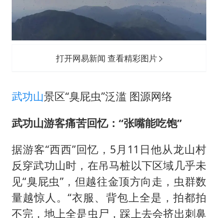
打开网易新闻 查看精彩图片
武功山
景区“臭屁虫”泛滥 图源网络
武功山游客痛苦回忆：“张嘴能吃饱”
据游客“西西”回忆，5月11日他从龙山村
反穿武功山时，在吊马桩以下区域几乎未
见“臭屁虫”，但越往金顶方向走，虫群数
量越惊人。“衣服、背包上全是，拍都拍
不完，地上全是虫尸，踩上去会挤出刺鼻