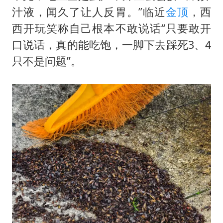
汁液，闻久了让人反胃。”临近
金顶
，西
西开玩笑称自己根本不敢说话“只要敢开
口说话，真的能吃饱，一脚下去踩死3、4
只不是问题”。