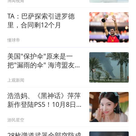
博闻视角
TA：巴萨探索引进罗德
里，合同剩12个月
懂球帝
美国"保护伞"原来是一
把"漏雨的伞" 海湾盟友不
高兴了
上观新闻
浩浩妈、《黑神话》萍萍
新作登陆PS5！10月8日发
售
游民星空
28枚弹道武器全部突防成