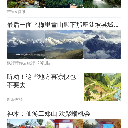
芒果V资讯
最后一面？梅里雪山脚下那座陡坡县城，可能真的要搬了
枫行带你去旅行
20跟贴
听劝！这些地方再凉快也
不要去
新浪财经
神木：仙游二郎山 欢聚蟠桃会