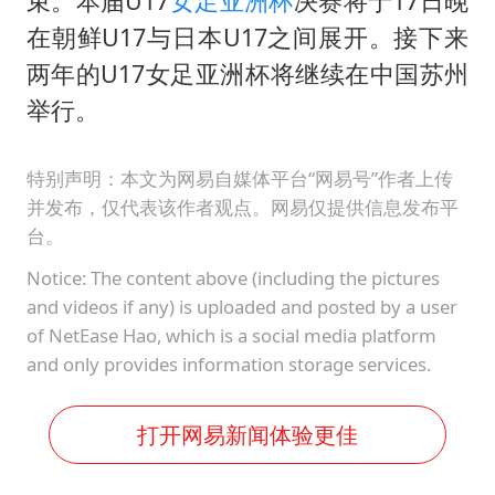
束。本届U17
女足亚洲杯
决赛将于17日晚
在朝鲜U17与日本U17之间展开。接下来
两年的U17女足亚洲杯将继续在中国苏州
举行。
特别声明：本文为网易自媒体平台“网易号”作者上传
并发布，仅代表该作者观点。网易仅提供信息发布平
台。
Notice: The content above (including the pictures
and videos if any) is uploaded and posted by a user
of NetEase Hao, which is a social media platform
and only provides information storage services.
打开网易新闻体验更佳