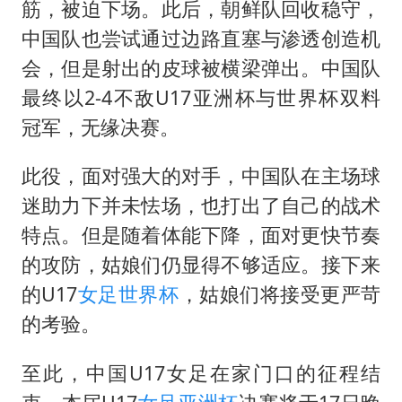
筋，被迫下场。此后，朝鲜队回收稳守，
中国队也尝试通过边路直塞与渗透创造机
会，但是射出的皮球被横梁弹出。中国队
最终以2-4不敌U17亚洲杯与世界杯双料
冠军，无缘决赛。
此役，面对强大的对手，中国队在主场球
迷助力下并未怯场，也打出了自己的战术
特点。但是随着体能下降，面对更快节奏
的攻防，姑娘们仍显得不够适应。接下来
的U17
女足世界杯
，姑娘们将接受更严苛
的考验。
至此，中国U17女足在家门口的征程结