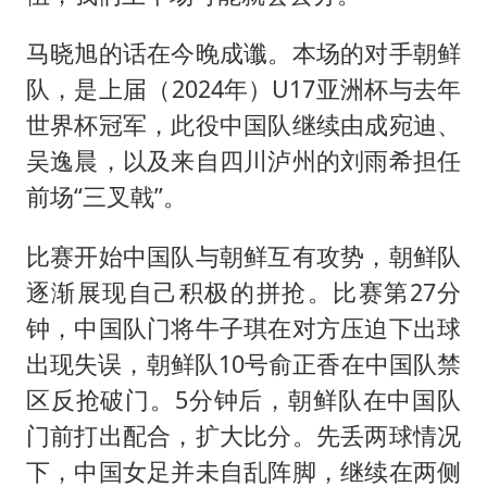
马晓旭的话在今晚成谶。本场的对手朝鲜
队，是上届（2024年）U17亚洲杯与去年
世界杯冠军，此役中国队继续由成宛迪、
吴逸晨，以及来自四川泸州的刘雨希担任
前场“三叉戟”。
比赛开始中国队与朝鲜互有攻势，朝鲜队
逐渐展现自己积极的拼抢。比赛第27分
钟，中国队门将牛子琪在对方压迫下出球
出现失误，朝鲜队10号俞正香在中国队禁
区反抢破门。5分钟后，朝鲜队在中国队
门前打出配合，扩大比分。先丢两球情况
下，中国女足并未自乱阵脚，继续在两侧