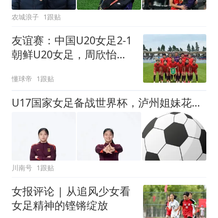
农城浪子
1跟贴
友谊赛：中国U20女足2-1
朝鲜U20女足，周欣怡、
曾雨佳破门
懂球帝
1跟贴
U17国家女足备战世界杯，泸州姐妹花入选集训名单！
川南号
1跟贴
女报评论 | 从追风少女看
女足精神的铿锵绽放