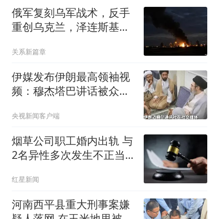
俄军复刻乌军战术，反手
重创乌克兰，泽连斯基偷
鸡不成蚀把米？
关系新篇章
伊媒发布伊朗最高领袖视
频：穆杰塔巴讲话被众人
围住
央视新闻客户端
烟草公司职工婚内出轨 与
2名异性多次发生不正当
关系
红星新闻
河南西平县重大刑事案嫌
疑人落网 在玉米地里被抓