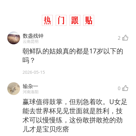
数盏残钟
2
云南昆明
朝鲜队的姑娘真的都是17岁以下的
吗？
2026-05-15
输杂一
0
河南洛阳
赢球值得鼓掌，但别急着吹。U女足
能去世界杯见见世面就是胜利，技
术可以慢慢练，这份敢拼敢抢的劲
儿才是宝贝疙瘩