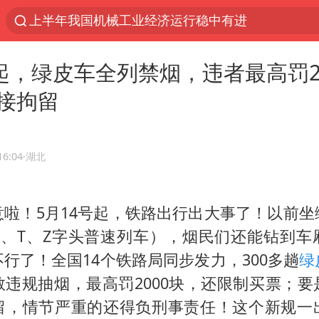
上半年我国机械工业经济运行稳中有进
佛山通报笔试前13被淘汰后5名进体检
日起，绿皮车全列禁烟，违者最高罚2
“秋天的第一杯奶茶”又刷屏
接拘留
台风“白海豚”体型变大！环流面积接近13个浙江那
泰国枪击案凶手先杀祖父母后行凶
泰国校园枪击案死亡人数升至7人
16:04
·湖北
汪峰阻止14岁女儿买大牌
意啦！5月14号起，铁路出行出大事了！以前坐
东航新规：提前14天可免费退改签
K、T、Z字头普速列车），烟民们还能钻到车
王力宏演唱会黄牛带观众藏匿被查获
行了！全国14个铁路局同步发力，300多趟
绿
台湾海峡南口北上船舶实施交通管制
违规抽烟，最高罚2000块，还限制买票；要
国防部：坚决反制任何闹海挑衅图谋
留，情节严重的还得负刑事责任！这个新规一