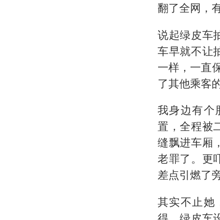
翻了全网，有
说起绿皮车
车早就不让
一样，一直
了其他乘客的
我身边有个
置，全程被
缝飘进车厢
老罪了。更
差点引燃了
其实不止她
得，绿皮车