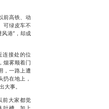
以前高铁、动
。可绿皮车不
风港”，却成
近连接处的位
，烟雾顺着门
用，一路上遭
头扔在地上，
出大事。
以前大家都觉
人吐槽，加上