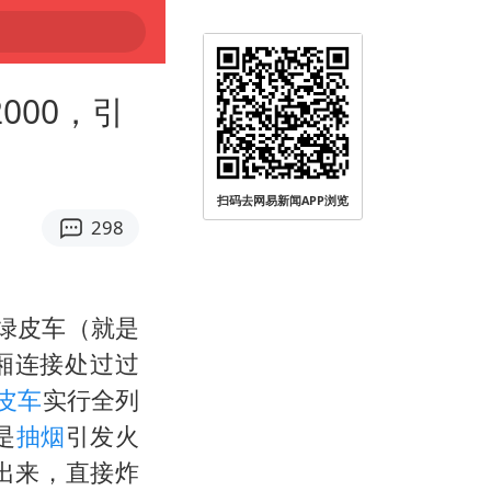
000，引
么大
扫码去网易新闻APP浏览
298
绿皮车（就是
厢连接处过过
皮车
实行全列
是
抽烟
引发火
出来，直接炸