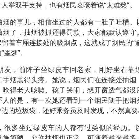
陕西省委书记赶赴柞水县杏坪镇
人举双手支持，也有烟民哀嚎着说“太难熬”。
国防部回应日本试射“战斧”导弹
抽烟的事儿，相信坐过的人都有一肚子吐槽。
曝美拒绝乌增购“爱国者”导弹请求
抽烟了，抽烟被抓还得罚款，大家都默认遵守
改名后的“青海拉面”店
保留着车厢连接处的吸烟点，这就成了烟民的“避
中国女篮热身赛7日将战尼日利亚
“噩梦”。
台风灿鸿未来对中国无影响
朋友，前阵子坐绿皮车回老家，刚好坐在靠
东方之约 相约未来
二手烟熏得头疼。她说，烟民们在连接处抽烟
，呛得老人咳嗽、孩子哭闹，想开窗透气都没
吓人的是，有一次她还看到一个烟民随手把烟
旁边的垃圾袋，还好乘务员及时发现，不然真要
，很多坐过绿皮车的人都有过类似的经历。
设施简陋，允许抽烟也正常，可随着越来越多