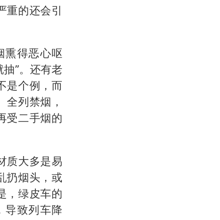
严重的还会引
烟熏得恶心呕
抽”。还有老
不是个例，而
、全列禁烟，
再受二手烟的
材质大多是易
乱扔烟头，或
是，绿皮车的
，导致列车降