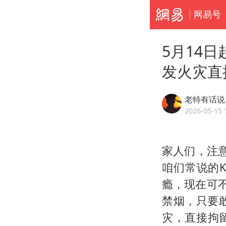
网易号
5月14
发火灾直
老特有话说
2026-05-15 
家人们，注
咱们常说的
瘾，现在可不
禁烟，只要敢
灾，直接拘