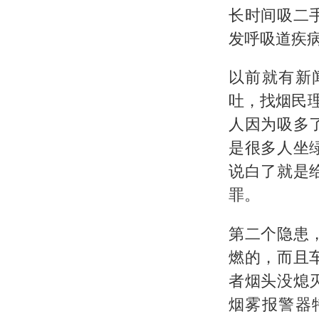
长时间吸二
发呼吸道疾
以前就有新
吐，找烟民
人因为吸多
是很多人坐
说白了就是
罪。
第二个隐患
燃的，而且
者烟头没熄
烟雾报警器