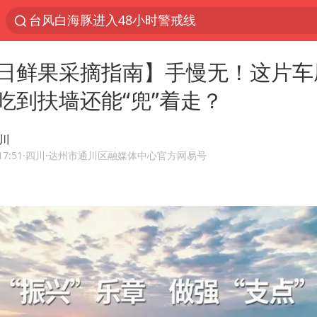
台风白海豚进入48小时警戒线
以“新”破局 首发经济点亮城市消费活力
日鲜果采摘指南】手慢无！这片车
佛得角门将亮相智利俱乐部主场
中方回应是否在太平洋海底开采稀土
吃到扶墙还能“兜”着走？
宇树科技发行价格150.80元/股
川
看守所辅警收受10万获刑1年
17:51
·四川
·达州市通川区融媒体中心官方网易号
宇树科技王兴兴身家有望超200亿元
五粮液渠道价一箱上涨近百元
CIA被曝已秘密设立古巴工作组
U17国足1分钟轰2球
泰国一女公务员妆容引争议 本人回应
法国下周开始禁止未经同意的电话营销