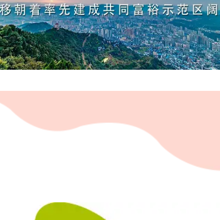
村民谈“梅姨”：叫的其实是“媒姨”
“深圳地面沉降致车辆损坏”不实
外交部发言人就广岛核爆81周年等答记者问
感觉全东北都在等7号
多地要求领导干部带头休假
80后女柜员逆袭成4200亿银行副行长
奋进开新局 实干挑大梁