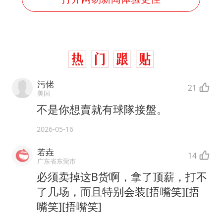
污佬
21
美国
不是你想賣就有球隊接盤。
2026-05-16
若垚
14
广东省东莞市
必须卖掉这B货啊，拿了顶薪，打不
了几场，而且特别会装[捂嘴笑][捂
嘴笑][捂嘴笑]