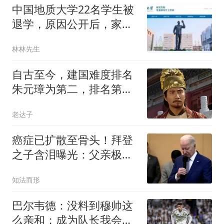
中国地质大学22名学生被
退学，原因公开后，家长
被迫看清现实！
林林先生
自古至今，建国难度排名
朱元璋为第二，排名第一
被大多数人认可
老达子
癌症已扩散至骨头！拜登
之子含泪曝光：父亲极度
痛苦，却一声不吭
知法而形
巴尔韦德：没料到穆帅这
么亲和；成为队长我会努