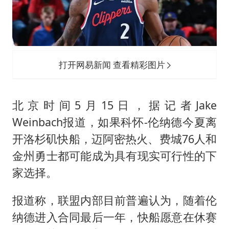
上四休三，但降薪1000元，你接受吗？
几元成本的AI广告导致千万市值蒸发
唐田赛前发布会上引用《孙子兵法》
台当局重金为“台独”织“皇帝新衣”
打开网易新闻 查看精彩图片
郑丽文：台湾从来没有“独立”过
商场现钱学森巨幅海报 负责人回应
北京时间5月15日，据记者Jake
老挝国会主席赛宋蓬逝世
Weinbach报道，如果科怀-伦纳德今夏离
乐享全民健身 共筑健康中国
开洛杉矶快船，迈阿密热火、费城76人和
金州勇士都可能成为具有现实可行性的下
家选择。
报道称，联盟内部目前普遍认为，随着伦
纳德进入合同最后一年，快船愿意在休赛