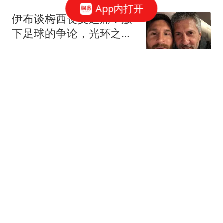
App内打开
伊布谈梅西丧父之痛：放
下足球的争论，光环之下
他只是一名普通儿子
体育闲话说
奔驰大G和小G，差价179
万到底图什么？
音乐时光的娱乐
毛主席访问苏联，挑选蔬
菜作为国礼，斯大林直
言：让周总理来谈判
元哥说历史
早有前科！美媒重提小卡