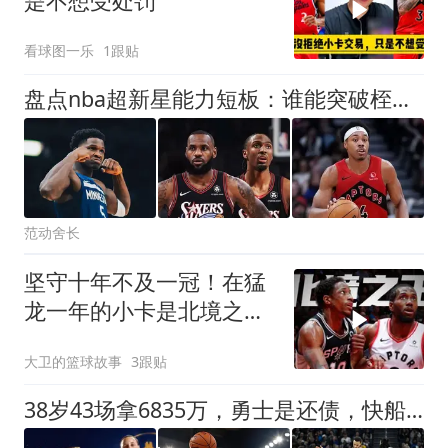
是不想受处罚
看球图一乐
1跟贴
盘点nba超新星能力短板：谁能突破桎梏，完成自我升级？
范动舍长
坚守十年不及一冠！在猛
龙一年的小卡是北境之
王，那德罗赞算什么
大卫的篮球故事
3跟贴
38岁43场拿6835万，勇士是还债，快船雄鹿是买流量