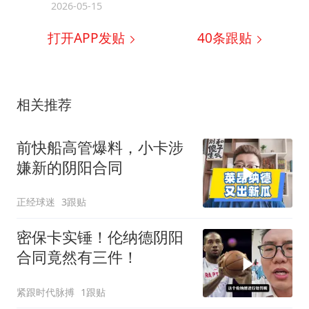
2026-05-15
打开APP发贴
40
条跟贴
相关推荐
前快船高管爆料，小卡涉
嫌新的阴阳合同
正经球迷
3跟贴
密保卡实锤！伦纳德阴阳
合同竟然有三件！
紧跟时代脉搏
1跟贴