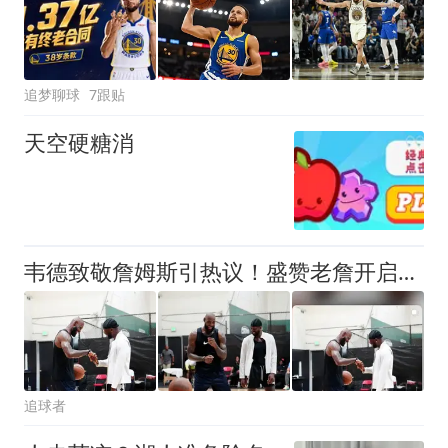
追梦聊球
7跟贴
天空硬糖消
韦德致敬詹姆斯引热议！盛赞老詹开启第24年 老詹：兄弟，永远爱你
追球者