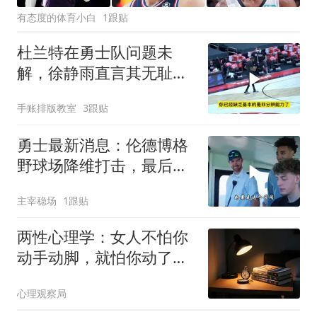
有态度的体育小白
1跟贴
杜兰特在勇士队问题未
解，徐静雨直言其无耻软
蛋球员
手账排版教室
3跟贴
勇士最新消息：伦德博格
野球场降维打击，最后两
席人选已确定？
主宰稳场
1跟贴
两性心理学：女人不怕你
动手动脚，就怕你动了这
两个念头，动了，缘分也
心理观察局
就尽了