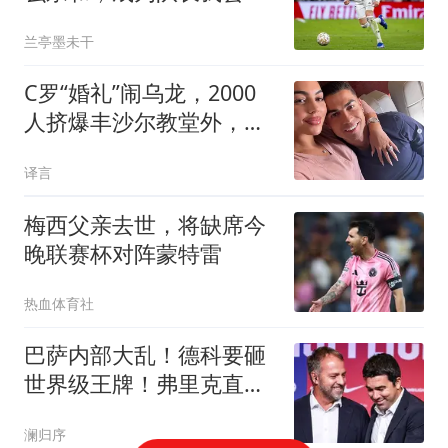
力树立正向表率
兰亭墨未干
C罗“婚礼”闹乌龙，2000
人挤爆丰沙尔教堂外，真
新娘哭笑不得
译言
梅西父亲去世，将缺席今
晚联赛杯对阵蒙特雷
热血体育社
巴萨内部大乱！德科要砸
世界级王牌！弗里克直接
说不
澜归序