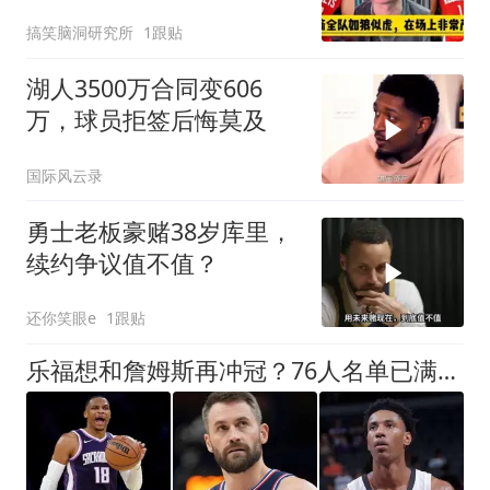
搞笑脑洞研究所
1跟贴
湖人3500万合同变606
万，球员拒签后悔莫及
国际风云录
勇士老板豪赌38岁库里，
续约争议值不值？
还你笑眼e
1跟贴
乐福想和詹姆斯再冲冠？76人名单已满，马刺奇才公牛也有新动作！