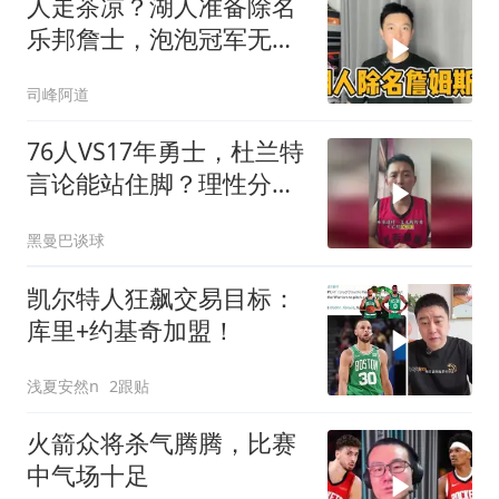
人走茶凉？湖人准备除名
乐邦詹士，泡泡冠军无法
获得尊重？
司峰阿道
76人VS17年勇士，杜兰特
言论能站住脚？理性分析
勇士有多强
黑曼巴谈球
凯尔特人狂飙交易目标：
库里+约基奇加盟！
浅夏安然n
2跟贴
火箭众将杀气腾腾，比赛
中气场十足