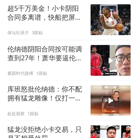
超5千万美金！小卡阴阳
合同多离谱，快船把屏幕
商拉来走账
体坛纪录片
3跟贴
伦纳德阴阳合同按可能调
查到27年！萧华要逼伦纳
德退役吗？
紧跟时代脉搏
1跟贴
库班怒批伦纳德：你不配
拥有猛龙雕像！仅打一年
夺冠就该立雕像？
处处观察
1跟贴
猛龙没拒绝小卡交易，只