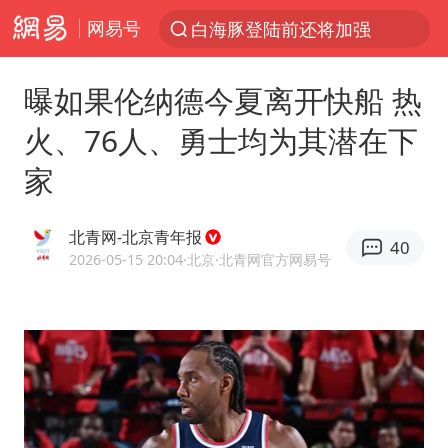
网易号
白海豚登陆前还将加强
光影经济撬动暑期消费新蓝海
曝如果伦纳德今夏离开快船 热
河南重大刑案嫌犯夏某钢落网
火、76人、勇士均为其潜在下
国乒女单三将晋级四强
家
选专业别因“热门”窄化“热爱”
三警齐发！多地10级以上雷暴大风
北青网-北京青年报
40
情侣平潭拍日出坠崖1死1伤
2026-05-15 20:04
·北京
·北青网官方网易号
日本发布排名：“中国第一，美日德韩英法居后”
茅台部分直营店飞天茅台提价
白海豚将正面袭击贯穿浙江
宇树王兴兴被问了360多个问题