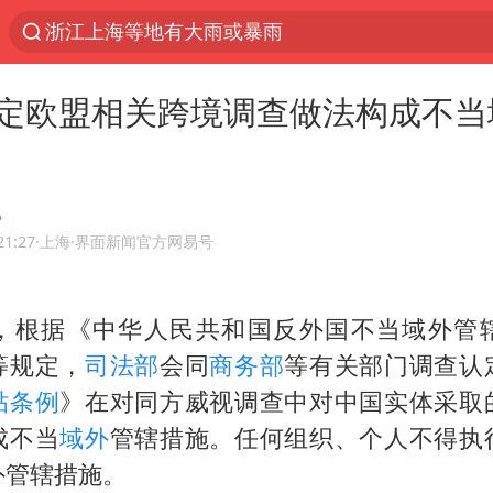
浙江上海等地有大雨或暴雨
西湖突现狂风暴雨 游客瞬间被浇透
定欧盟相关跨境调查做法构成不当
金饰克价一夜涨回1300元
隔20米开高仿奶茶店被判赔35万元
新疆景区自驾服务费改为按车收费
多家A股公司收到美国关税退款
21:27
·上海
·界面新闻官方网易号
视频丨中国东方电气集团原党组副书记、董事宋致
，根据《中华人民共和国反外国不当域外管
直击东北超：哈尔滨vs通辽
等规定，
司法部
会同
商务部
等有关部门调查认
香港宏福苑火灾或由烟头引起
贴条例
》在对同方威视调查中对中国实体采取
白海豚将正面袭击贯穿浙江
成不当
域外
管辖措施。任何组织、个人不得执
浙江台州《告全体市民书》
外管辖措施。