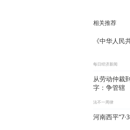
相关推荐
《中华人民
每日经济新闻
从劳动仲裁
字：争管辖
法不一周律
河南西平“7