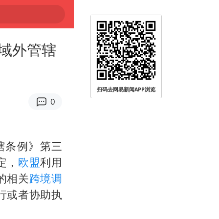
域外管辖
扫码去网易新闻APP浏览
0
远被查
辖条例》第三
定，
欧盟
利用
的相关
跨境调
行或者协助执