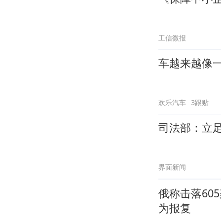
工信微报
车越来越像
欢乐汽车
3跟贴
司法部：立
界面新闻
俄称击落60
为报复