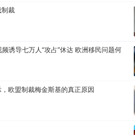
俄制裁
假视频诱导七万人“攻占”休达 欧洲移民问题何
示，欧盟制裁梅金斯基的真正原因