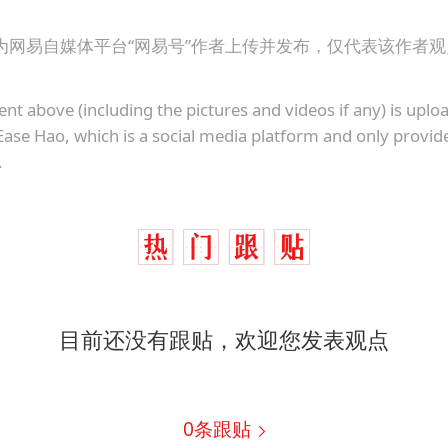
“不怕六爷挂得多 就怕六爷挂一颗”
酒店回应车内过夜被收150元
为网易自媒体平台“网易号”作者上传并发布，仅代表该作者
几元成本的AI广告导致千万市值蒸发
ent above (including the pictures and videos if any) is upl
36岁男演员成景区NPC后人气爆棚
Ease Hao, which is a social media platform and only provid
梁家辉：到内地拍戏不是北上是回归
.
人民的健康、体质、幸福一脉相承
目前还没有跟贴，欢迎您发表观点
0
条跟贴