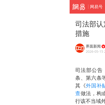
网易号
司法部认
措施
界面新闻
2026-05-15 
司法部公告
条、第六条
其《
外国补
查
做法，构
行该不当域