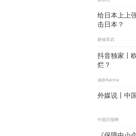
给日本上上
击日本？
硬核军武
抖音独家丨
烂？
涵奈Kanna
外媒说丨中
中国日报网
《保障中小