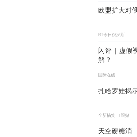
欧盟扩大对
RT今日俄罗斯
闪评 | 虚
解？
国际在线
扎哈罗娃揭
全新搞笑
1跟贴
天空硬糖消