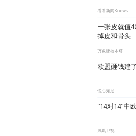
看看新闻Knews
一张皮就值
掉皮和骨头
万象硬核本尊
欧盟砸钱建了
悦心知足
“14对14
凤凰卫视