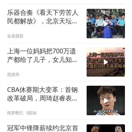
乐器合奏《看天下劳苦人
民都解放》，北京天坛琴
之声民乐团
金盾摄影
上海一位妈妈把700万遗
产都给了儿子，女儿知道
后，从此不再和
我很乖
CBA休赛期大变革：首钢
改革破局，周琦赵睿表态
定心
残梦断忆
9跟贴
冠军中锋降薪续约北京首