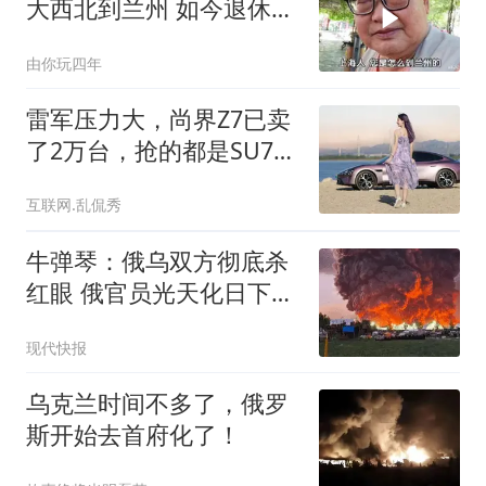
大西北到兰州 如今退休安
享晚
由你玩四年
雷军压力大，尚界Z7已卖
了2万台，抢的都是SU7的
市场？
互联网.乱侃秀
牛弹琴：俄乌双方彻底杀
红眼 俄官员光天化日下被
暗杀
现代快报
乌克兰时间不多了，俄罗
斯开始去首府化了！