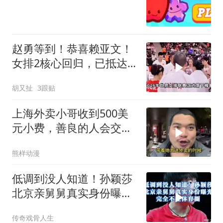
赵勇等到！恭喜赖亚文！
女排2核心回归，已抵达
北京，亚锦赛稳了
胡又扯
3跟贴
上海外卖小哥收到500美
元小费，善良的人会交好
运
熊样动漫
低调到没人知道！孙颖莎
北京亲舅舅真实身份曝
光，完全不在体育圈
传奇戏骨人生