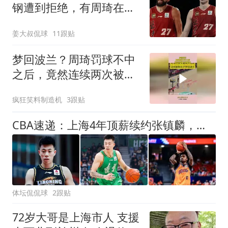
钢遭到拒绝，有周琦在，
李楠不吃这一套
姜大叔侃球
11跟贴
梦回波兰？周琦罚球不中
之后，竟然连续两次被抢
断！
疯狂笑料制造机
3跟贴
CBA速递：上海4年顶薪续约张镇麟，王哲林坐镇，冠军底盘锁死！
体坛侃侃球
2跟贴
72岁大哥是上海市人 支援