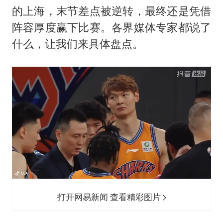
的上海，末节差点被逆转，最终还是凭借
人贩子“梅姨”真实姓名曝光
阵容厚度赢下比赛。各界媒体专家都说了
如何把百年大党建设得更加坚强有力
什么，让我们来具体盘点。
一枚俄导弹都没击落 泽连斯基发声
多专业取消艺考 文化工作者要有文化
“银行午休1.5小时”留个窗口行不行
41岁女子为鼓励女儿考上985研究生
总书记关心百姓身边这些民生大事
打开网易新闻 查看精彩图片