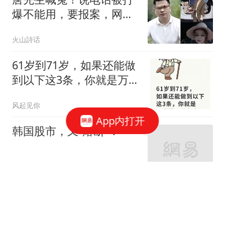
爆不能用，要报案，网友
神回复：您误会了，全民
火山詩话
想请教您办证在哪办，提
供一个链接呗
61岁到71岁，如果还能做
到以下这3条，你就是万
里挑一的老人
风起见你
App内打开
韩国股市，又“熔断”！
中国基金报
小区地下车库渗水严重
成"水帘洞" 开发商已被吊