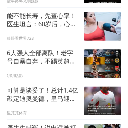
故事终将光明磊落
能不能长寿，先查心率！
医生坦言：60岁后，心率
别超这个范围
冷眼看世界728
6大强人全部离队！老字
号自暴自弃，不踢英超踢
英冠？
叨叨话影
可算是谈妥了！总计1.4亿
敲定迪奥曼德，皇马迎来
新的边锋突击手
里芃芃体育
唐先生喊冤！说电话被打