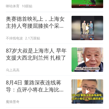
尔逊 斯诺克上海大师赛
咪咕体育
10跟贴
奥赛德首映礼上，上海女
主持人弯腰屈膝挨个采访
好莱坞明星
不掉线电波
2.1万跟贴
87岁大叔是上海市人 早年
支援大西北到兰州 扎根了
乌上高高
8月4日 董路深夜连线蒋
导：点评小将在上海比赛
的表现，听听看
魔骑墨奇