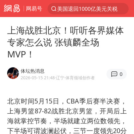
美国退回1000亿美元关税
网易号
探寻“技能+”促就业创业新路
上海战胜北京！听听各界媒体
李亚鹏向地铁吐血女孩捐99999元
专家怎么说 张镇麟全场
被泰航拒载中国乘客：免费改签没兑现
MVP！
台风白海豚可能在浙江登陆
38岁山东财大教授刘海明逝世
体坛热消息
0
因凡蒂诺首次公开道歉
2026-05-15 21:48
·辽宁
·体育领域创作者
13岁少年白天写作业晚上夜市炒粉
《Monica》填词人黎彼得去世
北京时间5月15日，CBA季后赛半决赛，
上海男篮87-82战胜北京男篮，开局后上
FIFA官方支持因凡蒂诺
海就掌控节奏，半场就建立两位数领先，
陕西柞水遭遇暴雨五千余户群众转移
下半场可谓波澜起伏，三节一度领先20分
谷歌首席科学家Jeff Dean离职创业