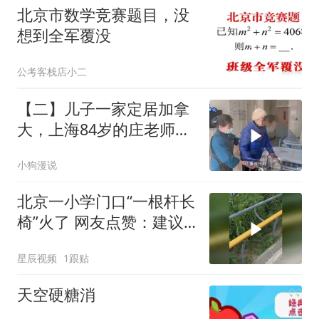
北京市数学竞赛题目，没
想到全军覆没
公考客栈店小二
【二】儿子一家定居加拿
大，上海84岁的庄老师独
自住护理院
小狗漫说
北京一小学门口“一根杆长
椅”火了 网友点赞：建议
全国推广
星辰视频
1跟贴
天空硬糖消