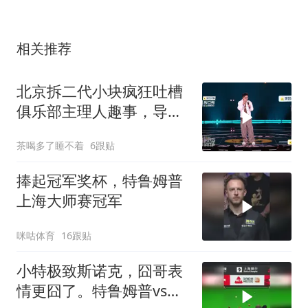
相关推荐
北京拆二代小块疯狂吐槽
俱乐部主理人趣事，导师
笑到肚子疼！
茶喝多了睡不着
6跟贴
捧起冠军奖杯，特鲁姆普
上海大师赛冠军
咪咕体育
16跟贴
小特极致斯诺克，囧哥表
情更囧了。特鲁姆普vs威