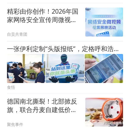
精彩由你创作！2026年国
家网络安全宣传周微视频
征集展映活动来啦！
自贡共青团
一张伊利定制“头版报纸”，定格呼和浩特加冕“世界乳都”高光时刻
食悟
德国南北撕裂！北部掀反
旗，联合丹麦自建低价电
区，拒为南部兜底
聚焦事件