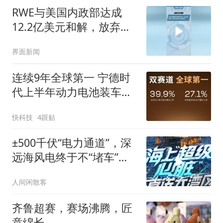
RWE与美国内政部达成
12.2亿美元和解，放弃三
处海上风电租约
界面新闻
连续9年全球第一 宁德时
代上半年动力电池装车量
独占39.9%
快科技
4跟贴
±500千伏“电力通道”，深
远海风电终于不“堵车”丨
赛博
人间闲散客
齐鲁超赛，赛场沸腾，匠
意绵长