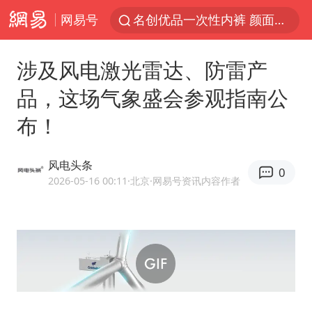
网易号
名创优品一次性内裤 颜面尽失
伊斯兰版北约来了吗
涉及风电激光雷达、防雷产
四川宜宾3.4级地震
品，这场气象盛会参观指南公
香港宏福苑火灾或由烟头引起
布！
中国父女泰国骑摩托车坠崖1死1伤
网约车司机充电时猝死保险拒赔
风电头条
0
周末打虎 宋致远被查
2026-05-16 00:11
·北京
·网易号资讯内容作者
浙江台州《告全体市民书》
陕西柞水泥石流已致2死 仍有1人失联
上半年国内居民出游人次34.63亿
刘浩存百花奖开幕式红裙起舞