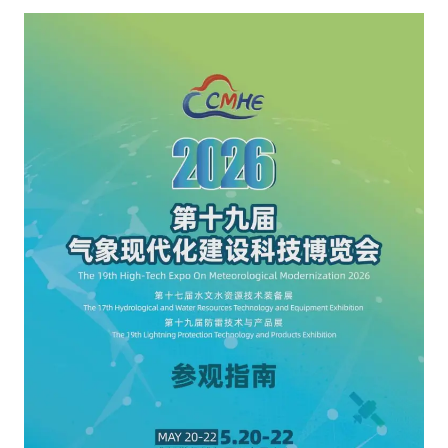
“南湖号”盾构机下线
美国最大水库水位降至有记录以来最低
店主称换“青海拉面”招牌后生意更好
泰国初中生饮弹自尽前开了26枪
新疆阿克苏地震
习近平心系体育强国建设