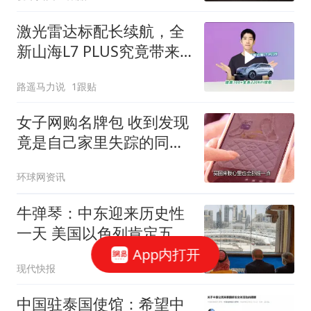
激光雷达标配长续航，全
新山海L7 PLUS究竟带来
了什么样的惊喜？
路遥马力说
1跟贴
女子网购名牌包 收到发现
竟是自己家里失踪的同一
只包
环球网资讯
牛弹琴：中东迎来历史性
一天 美国以色列肯定五味
杂陈
App内打开
现代快报
中国驻泰国使馆：希望中