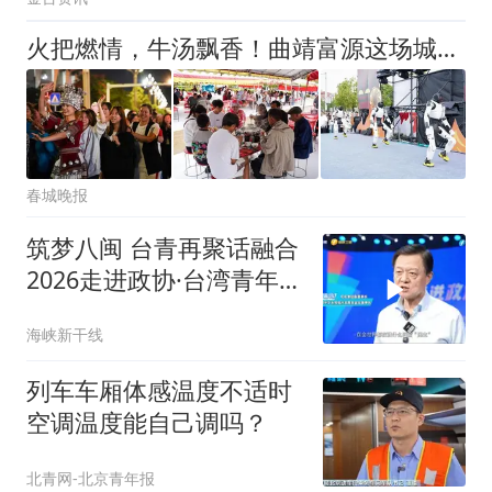
火把燃情，牛汤飘香！曲靖富源这场城市火把节嗨翻全城
春城晚报
筑梦八闽 台青再聚话融合
2026走进政协·台湾青年说
福州这个盛会太暖心了
海峡新干线
列车车厢体感温度不适时
空调温度能自己调吗？
北青网-北京青年报