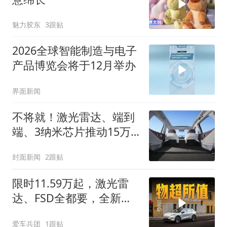
魅力胶东
3跟贴
2026全球智能制造与电子
产品博览会将于12月举办
界面新闻
不将就！激光雷达、端到
端、3纳米芯片推动15万
级SUV 进入“技术平权”新
封面新闻
2跟贴
周期
限时11.59万起，激光雷
达、FSD全都要，全新深
蓝S05够诚意了吗？
爱车兵团
1跟贴