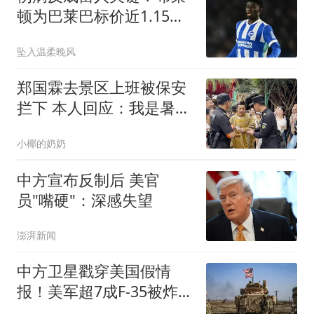
顿为巴莱巴标价近1.15亿
英镑
坠入温柔晚风
郑国霖去景区上班被保安
拦下 本人回应：我是暑假
工，没有工牌
小椰的奶奶
中方宣布反制后 美官
员"嘴硬"：深感失望
澎湃新闻
中方卫星戳穿美国假情
报！美军超7成F-35被炸，
伊朗早道出实情