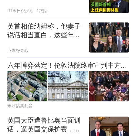
RT今日俄罗斯
1跟贴
英首相伯纳姆称，他妻子
说话相当直白，这些年没
少挨她的“敲打”
点燃好奇心
六年博弈落定！伦敦法院终审宣判中方全胜，英国对华阻拦计划落空
宋垀搞笑配音
英国大臣遭鲁比奥当面训
话，逼英国交保护费，不