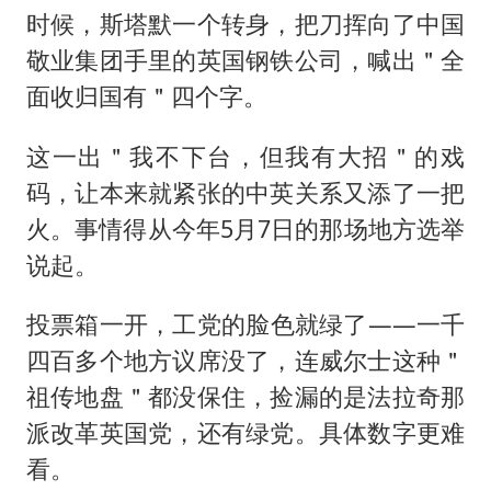
70多岁父亲独自坐车到上海看望女儿
时候，斯塔默一个转身，把刀挥向了中国
“中国蔬菜之乡”最高温达41.8℃
敬业集团手里的英国钢铁公司，喊出＂全
“不建议大家买深色蛋糕”
面收归国有＂四个字。
985博士后被曝在妻子孕期出轨后续
这一出＂我不下台，但我有大招＂的戏
如何把百年大党建设得更加坚强有力？
码，让本来就紧张的中英关系又添了一把
火。事情得从今年5月7日的那场地方选举
说起。
投票箱一开，工党的脸色就绿了——一千
四百多个地方议席没了，连威尔士这种＂
祖传地盘＂都没保住，捡漏的是法拉奇那
派改革英国党，还有绿党。具体数字更难
看。