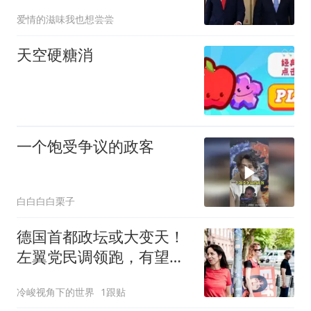
给军费就翻脸
爱情的滋味我也想尝尝
天空硬糖消
一个饱受争议的政客
白白白白栗子
德国首都政坛或大变天！
左翼党民调领跑，有望诞
生首位左翼女市长
冷峻视角下的世界
1跟贴