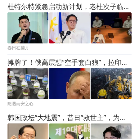
杜特尔特紧急启动新计划，老杜次子临危受命，对总统大位势在必得
春日在捕月
摊牌了！俄高层想“空手套白狼”，拉印度制衡中国？中方亮明底线
随遇而安之心
韩国政坛“大地震”，昔日“救世主”，为何集体沦落为政治笑柄？