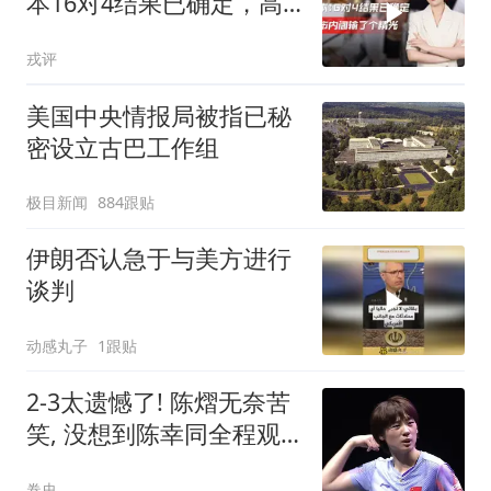
本16对4结果已确定，高
市内阁输了个精光
戎评
美国中央情报局被指已秘
密设立古巴工作组
极目新闻
884跟贴
伊朗否认急于与美方进行
谈判
动感丸子
1跟贴
2-3太遗憾了! 陈熠无奈苦
笑, 没想到陈幸同全程观
看, 还得靠孙颖
卷史