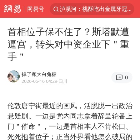
网易号
泸溪河：桃酥吃出金属牙冠视频不实
27岁女子组织卖淫集团被悬赏通缉
首相位子保不住了？斯塔默遭
美国将对多晶硅衍生品加征15%关税
逼宫，转头对中资企业下＂重
泰国校园枪击案死亡人数升至7人
手＂
火把节震撼瞬间
公司“上四休三”但要降薪1000元
掉了颗大白兔糖
0
泰高官回应中国人在泰遭歧视：全面调查
2026-05-16 04:29
·四川
改名后的“青海拉面”店
四川宜宾市高县发生4.9级地震
伦敦唐宁街最近的画风，活脱脱一出政治
悬疑剧。一边是党内同志拿着辞呈轮番上
女子开一天一夜空调后二氧化碳中毒
门＂催命＂，一边是首相本人不肯松口、
“空调24小时开着更省电”不实
死死抱着位子；正当外界看他怎么破局的