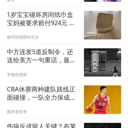
1岁宝宝碰坏房间纸巾盒
宝妈被要求赔付924元 酒
店回应
都市快报橙柿互动
中方连发5道反制令，还
送给美方一句重话，最大
输家已浮出水面
李健政观察
CBA休赛两种建队路线正
面碰撞，一队全力保成绩
一队彻底推倒重建
眼界看世界
伤病反成留人关键？布莱