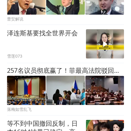
曹焋解说
泽连斯基要找全世界开会
雪莲073
257名议员彻底赢了！菲最高法院驳回上诉，萨拉弹劾案进入终局
落梅如雪乱飞
等不到中国撤回反制，日