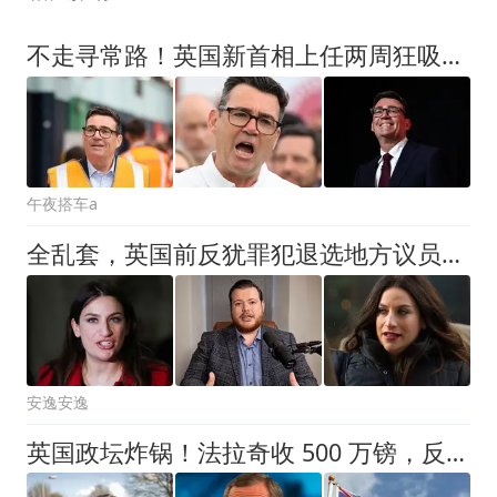
不走寻常路！英国新首相上任两周狂吸粉，年薪8万招人拍短视频
午夜搭车a
全乱套，英国前反犹罪犯退选地方议员，保守党反手力挺他当顾问
安逸安逸
英国政坛炸锅！法拉奇收 500 万镑，反对党痛批：这是政治交易？