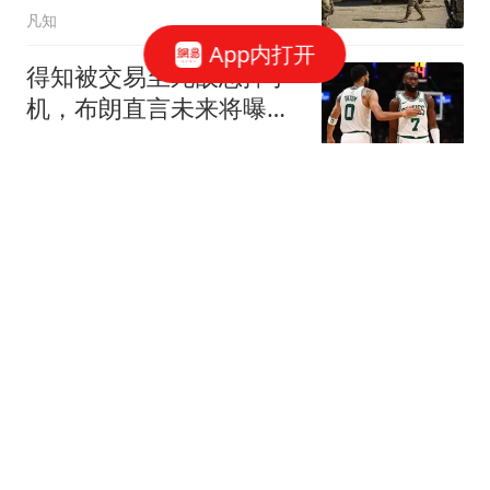
凡知
App内打开
得知被交易至死敌怒摔手
机，布朗直言未来将曝光
凯尔特人内幕
夜白侃球
欧足联硬刚国际足联：因
凡蒂诺的道歉改变不了任
何事
封面新闻
随着大藤沙月3‑1张安晋
级！横滨冠军赛陈幸同1-4
决赛将迎战劲敌
阿奇体育解说