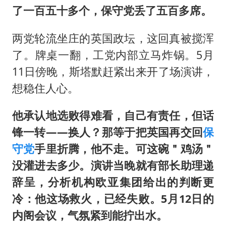
了一百五十多个，保守党丢了五百多席。
两党轮流坐庄的英国政坛，这回真被搅浑
了。牌桌一翻，工党内部立马炸锅。5月
11日傍晚，斯塔默赶紧出来开了场演讲，
想稳住人心。
他承认地选败得难看，自己有责任，但话
锋一转——换人？那等于把英国再交回
保
守党
手里折腾，他不走。可这碗＂鸡汤＂
没灌进去多少。演讲当晚就有部长助理递
辞呈，分析机构欧亚集团给出的判断更
冷：他这场救火，已经失败。5月12日的
内阁会议，气氛紧到能拧出水。