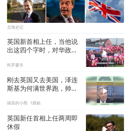
北海史记
英国新首相上任，当他说
出这四个字时，对华政策
几乎就板上钉钉了
科罗廖夫
刚去英国又去美国，泽连
斯基为何满世界跑，帅化
民：说白了就两件事！
搞笑的小熊
1跟贴
英国新任首相上任两周即
休假