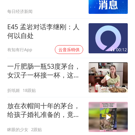
亿美元
每日经济新闻
E45 孟岩对话李继刚：人
何以自处
00:12
有知有行App
云音乐特供
一斤肥肠一瓶53度茅台，
女汉子一杯接一杯，这酒
是真好喝
折纸姬
18跟贴
放在衣帽间十年的茅台，
给孩子婚礼准备的，竟然
长出了白蚁窝！
眯眼的少女
2跟贴