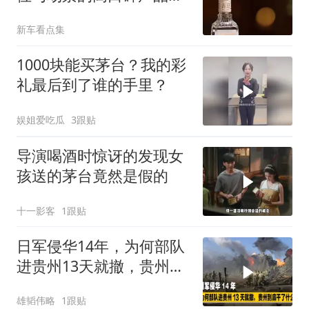
点
新车看点集
1000块能买茅台？我的彩
礼最后到了谁的手里？
娱姐爱吃瓜
3跟贴
导演喝酒时惊讶的发现女
孩送的茅台竟然是假的
十一影客
1跟贴
日军侵华14年，为何部队
进贵州13天就撤，贵州到
底干了什么？
雄韬伟略
1跟贴