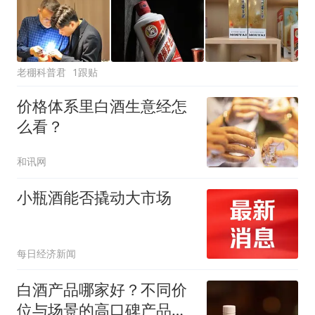
老稝科普君
1跟贴
价格体系里白酒生意经怎
么看？
和讯网
小瓶酒能否撬动大市场
每日经济新闻
白酒产品哪家好？不同价
位与场景的高口碑产品盘