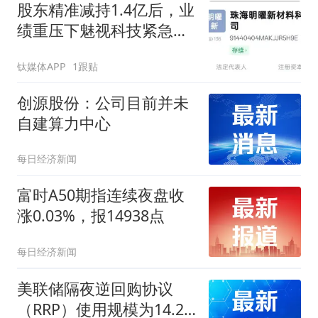
股东精准减持1.4亿后，业
绩重压下魅视科技紧急跨
界磷化铟
钛媒体APP
1跟贴
创源股份：公司目前并未
自建算力中心
每日经济新闻
富时A50期指连续夜盘收
涨0.03%，报14938点
每日经济新闻
美联储隔夜逆回购协议
（RRP）使用规模为14.29