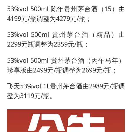
把党建设得更加坚强有力
53%vol 500ml 陈年贵州茅台酒（15）由
村民谈“梅姨”：叫的其实是“媒姨”
4199元/瓶调整为4279元/瓶；
东方甄选被判赔偿江小白30万元
53%vol 500ml 贵州茅台酒（精品）由
中国养老床位“三连降”
2299元瓶调整为2359元/瓶；
奋进开新局 实干挑大梁
53%vol 500ml 贵州茅台酒（丙午马年）
珍享版由2499元/瓶调整为2699元/瓶；
飞天53%vol 1L贵州茅台酒由2989元/瓶调
整为3119元/瓶。