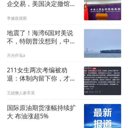
企交易，美国决定撤馆，
民主党开始甩黑锅
李健政观察
地震了！海湾6国对美说
不，特朗普没想到，中国
三年前这步棋太绝
月光作笺a
211女生两次考编被劝
退：体制内留下你，才是
真出事了
王姐懒人家常菜
国际原油期货涨幅持续扩
大 布油涨超5%