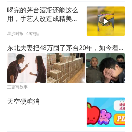
喝完的茅台酒瓶还能这么
用，手艺人改造成精美水
杯，网友：你别说 看着确
星沙时报
49跟贴
实高级
东北夫妻把48万囤了茅台20年，如今着急用钱，才发现这些酒的真实价值
三更写故事
天空硬糖消