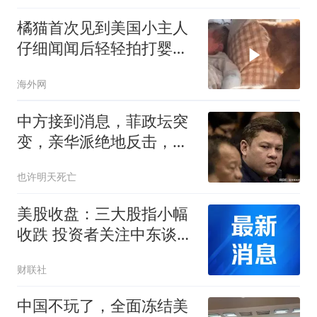
橘猫首次见到美国小主人
仔细闻闻后轻轻拍打婴儿
小手
海外网
中方接到消息，菲政坛突
变，亲华派绝地反击，老
杜长子已开第一枪
也许明天死亡
美股收盘：三大股指小幅
收跌 投资者关注中东谈判
与企业财报
财联社
中国不玩了，全面冻结美