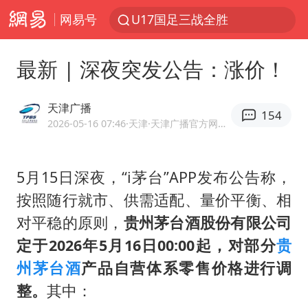
网易号
U17国足三战全胜
我国编制完成新版全月地质图
最新 | 深夜突发公告：涨价！
法国下周开始禁止未经同意的电话营销
台风白海豚或吞掉台风鲸鱼
天津广播
154
巡查组提问 工作人员偷用手机查答案
2026-05-16 07:46
·天津
·天津广播官方网易号
看守所辅警收受10万获刑1年
5月15日深夜，“i茅台”APP发布公告称，
宇树科技 打新
按照随行就市、供需适配、量价平衡、相
多地要求领导干部带头休假
对平稳的原则，
贵州茅台酒股份有限公司
80后女柜员逆袭成4200亿银行副行长
定于2026年5月16日00:00起，对部分
贵
吉林一“温度计大楼”读数爆表
州
茅台酒
产品自营体系零售价格进行调
房主任回应争议
整。
其中：