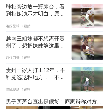
鞋柜旁边放一瓶茅台，看
到柜姐演示才明白，原来
是这样用的
趣探星球
1跟贴
越南三姐妹都不想离开贵
州了，想把妹妹嫁这里，
我们夏天有地方避暑
西侠刀哥
1跟贴
贵州一家人打工12年，不
料竟选这种地方，一不小
心家底全掏上！
噗呲现场
1跟贴
男子买茅台查出是假货！商家辩称对方是职业打假牟利，法院判了