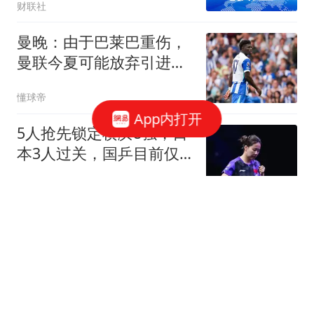
财联社
曼晚：由于巴莱巴重伤，
曼联今夏可能放弃引进计
划
懂球帝
App内打开
5人抢先锁定横滨8强，日
本3人过关，国乒目前仅
陈幸同1人突围
歌亚体育解说
44岁姚笛独自逛夜市撸
串！对着瓶吹啤酒无人
识，眼神落寞太唏嘘
乡野小珥