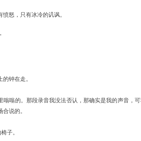
有愤怒，只有冰冷的讥讽。
”
上的钟在走。
里嗡嗡的。那段录音我没法否认，那确实是我的声音，可
场合说的。
的椅子。