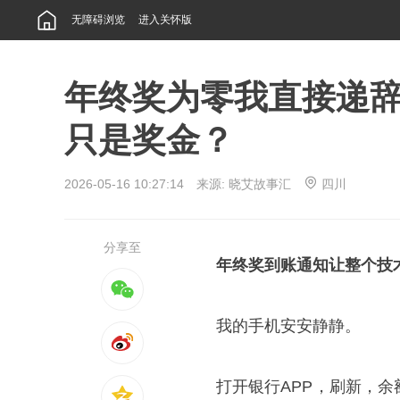
无障碍浏览
进入关怀版
年终奖为零我直接递
只是奖金？
2026-05-16 10:27:14 来源:
晓艾故事汇
四川
分享至
年终奖到账通知让整个技
我的手机安安静静。
打开银行APP，刷新，