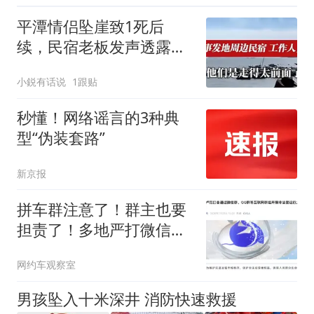
平潭情侣坠崖致1死后
续，民宿老板发声透露关
键细节，网友：不值得同
小鋭有话说
1跟贴
情
秒懂！网络谣言的3种典
型“伪装套路”
新京报
拼车群注意了！群主也要
担责了！多地严打微信
群、QQ群非法营运
网约车观察室
男孩坠入十米深井 消防快速救援