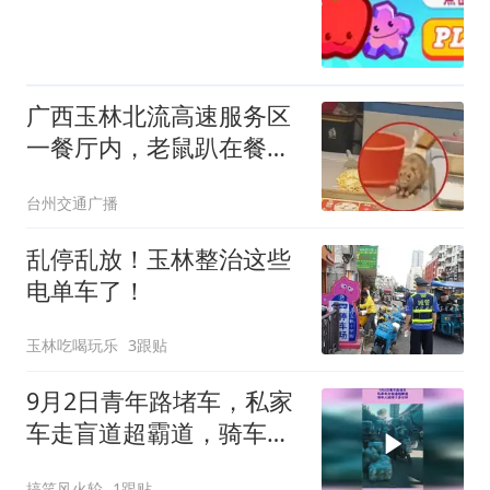
广西玉林北流高速服务区
一餐厅内，老鼠趴在餐盘
上旁若无人地吃食物；北
台州交通广播
流服务区回应：老鼠爬过
的食物已处理，会采取灭
乱停乱放！玉林整治这些
鼠措施
电单车了！
玉林吃喝玩乐
3跟贴
9月2日青年路堵车，私家
车走盲道超霸道，骑车人
被堵十多分钟
搞笑风火轮
1跟贴