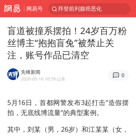
网易号
拜登前列腺癌恶化
四川宜宾5.5级地震后余震为何不断
盲道被撞系摆拍！24岁百万粉
上海轨交全网络地面高架区段限速运行
丝博主“抱抱盲兔”被禁止关
武契奇会见泽连斯基有何意图
注，账号作品已清空
2026“未录满”本科专业排行榜出炉
浙江海域将现5到8米巨浪到狂浪
先锋新闻
0
2026年7月份居民消费价格同比上涨0.5%
2026-05-16 10:59
·山东
“伊斯兰版北约”出现
上海中心城区暴雨预警由橙变红
5月16日，首都网警发布3起打击“造假摆
拍，无底线博流量”的典型案例。
台铃电动车仅骑一年就断电趴窝
外国游客的“中国游三件套”火了
其中，刘某（男，26岁）和江某某（女，