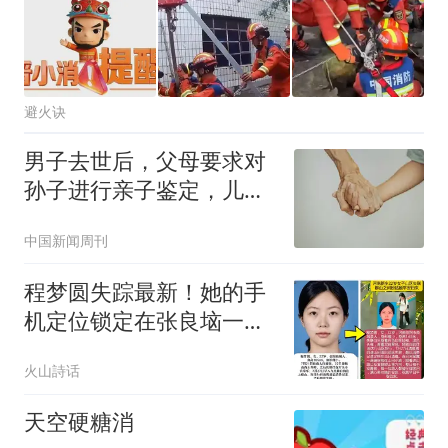
避火诀
男子去世后，父母要求对
孙子进行亲子鉴定，儿媳
拒绝
中国新闻周刊
程梦圆失踪最新！她的手
机定位锁定在张良垴一
带，遍布陡峭崖壁、茂密
火山詩话
灌木，地形极其凶险复杂
天空硬糖消