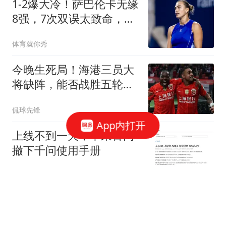
1-2爆大冷！萨巴伦卡无缘
8强，7次双误太致命，美
网想夺冠更难了
体育就你秀
今晚生死局！海港三员大
将缺阵，能否战胜五轮不
胜的铜梁龙？
侃球先锋
App内打开
上线不到一天，苹果官网
撤下千问使用手册
观察者网
媒体：美财长唱衰霍尔木
兹 或不希望泽连斯基插手