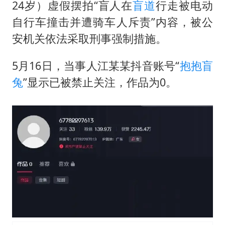
以军士兵把枪口对准中国记者
24岁）虚假摆拍“盲人在
盲道
行走被电动
白海豚在海上打了个结
自行车撞击并遭骑车人斥责”内容，被公
安机关依法采取刑事强制措施。
上海大部迎大暴雨
方桃子代言广告视频已下架
5月16日，当事人江某某抖音账号“
抱抱盲
一周大涨超7% 金价为何突然上涨
兔
”显示已被禁止关注，作品为0。
构建更高水平的全民健身公共服务体系