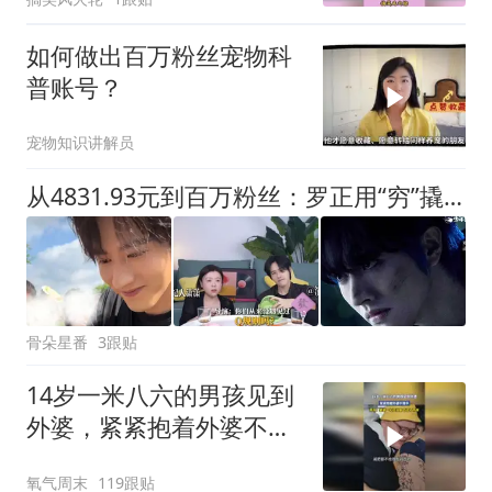
如何做出百万粉丝宠物科
普账号？
宠物知识讲解员
从4831.93元到百万粉丝：罗正用“穷”撬动了流量密码
骨朵星番
3跟贴
14岁一米八六的男孩见到
外婆，紧紧抱着外婆不撒
手，网友：婆婆一句还没
氧气周末
119跟贴
瘦否定了所有