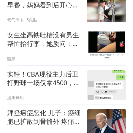
早餐，妈妈看到后开心得
不行，网友：这孩子真懂
氧气周末
5跟贴
事
女生坐高铁吐槽没有男生
帮忙抬行李，她质问：男
的何时才能意识到帮女生
黯泉
是一种品德？
实锤！CBA现役主力后卫
打野球一场仅拿4500，经
纪人还抽走500
漫川舟船
拜登癌症恶化 儿子：癌细
胞已扩散到骨骼外 疼痛难
忍