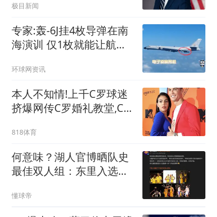
极目新闻
专家:轰-6J挂4枚导弹在南
海演训 仅1枚就能让航母
瘫痪
环球网资讯
本人不知情!上千C罗球迷
挤爆网传C罗婚礼教堂,C
罗本人发5个笑哭表情
818体育
何意味？湖人官博晒队史
最佳双人组：东里入选，
无詹眉
懂球帝