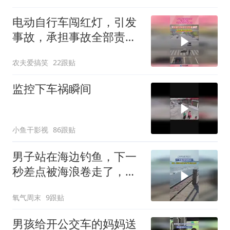
电动自行车闯红灯，引发
事故，承担事故全部责
任！
农夫爱搞笑
22跟贴
监控下车祸瞬间
小鱼干影视
86跟贴
男子站在海边钓鱼，下一
秒差点被海浪卷走了，网
友：还好没冲到台阶下
氧气周末
9跟贴
面，真的太危险了
男孩给开公交车的妈妈送