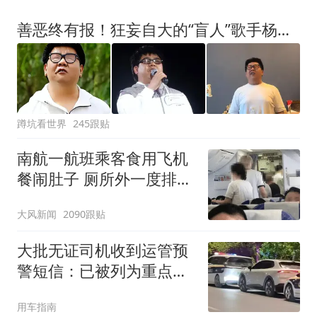
善恶终有报！狂妄自大的“盲人”歌手杨光，终究付出了惨痛代价
蹲坑看世界
245跟贴
南航一航班乘客食用飞机
餐闹肚子 厕所外一度排长
队
大风新闻
2090跟贴
大批无证司机收到运管预
警短信：已被列为重点查
处对象，立即停止接单、
用车指南
注销账号