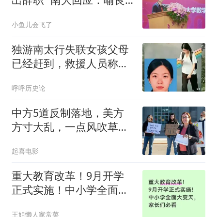
教授已卸任院长一职
小鱼儿会飞了
独游南太行失联女孩父母
已经赶到，救援人员称人
感觉是凭空消失
呼呼历史论
中方5道反制落地，美方
方寸大乱，一点风吹草动
都认为中国又出手
起喜电影
重大教育改革！9月开学
正式实施！中小学全面大
变天，家长们必看
王姐懒人家常菜