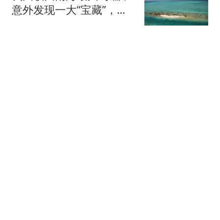
意外发现一大“宝藏”，超
过数千平方公里
云霄纪史观
皇马消息：维尼修斯续约
破裂，卡马文加将去英
超，签迪奥曼德遇阻
小欣欣聊体育
央视直播：WTT冠军赛8
月6日赛程一览，CCTV5
节目单，陈熠再次出战
画夕
王艺迪伊藤同时吃到黄
牌，引发关注！这位裁判
已经出示6张黄牌