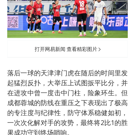
打开网易新闻 查看精彩图片
落后一球的天津津门虎在随后的时间里发
起猛烈反扑，大举压上试图扳平比分，并
在进攻中曾一度击中门柱，险象环生。但
成都蓉城的防线在重压之下表现出了极高
的专注度与纪律性，防守体系稳健如初，
一次次化解对手的攻势，最终将2比1的胜
果成功守到终场哨响。