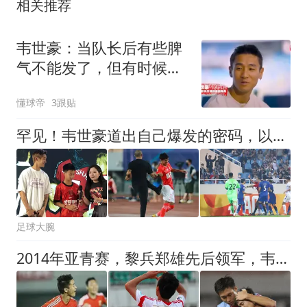
相关推荐
韦世豪：当队长后有些脾
气不能发了，但有时候需
要被激怒
懂球帝
3跟贴
罕见！韦世豪道出自己爆发的密码，以及怎么控制脾气
足球大腕
2014年亚青赛，黎兵郑雄先后领军，韦世豪双响射日，国青止步八强