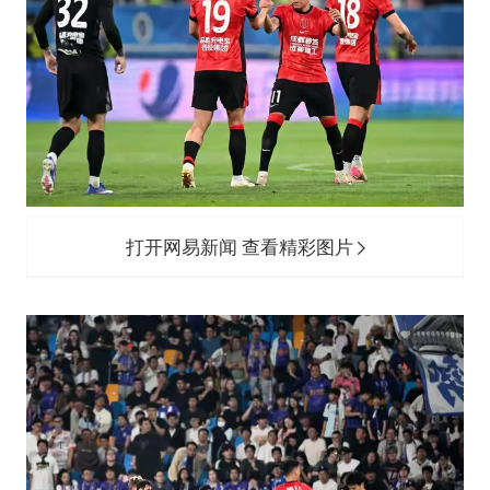
打开网易新闻 查看精彩图片