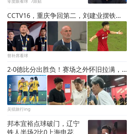
零度眼看球
7跟贴
CCTV16，重庆争回第二，刘建业摆铁桶阵挡不住海港攻击群，杜月徵值得首发
替补席看球
2-0德比分出胜负！赛场之外怀旧拉满，李章洙重逢郑智、黄博文
吴猖旅行ing
邦本宜裕点球破门，辽宁
铁人半场2比0上海申花