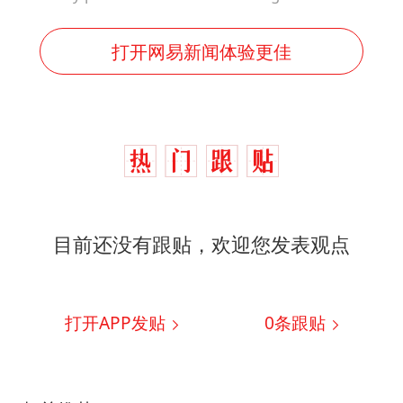
打开网易新闻体验更佳
目前还没有跟贴，欢迎您发表观点
打开APP发贴
0
条跟贴