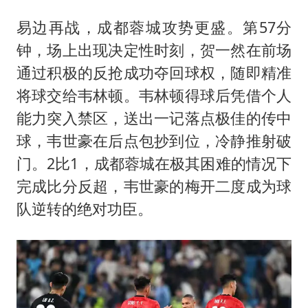
易边再战，成都蓉城攻势更盛。第57分
钟，场上出现决定性时刻，贺一然在前场
通过积极的反抢成功夺回球权，随即精准
将球交给韦林顿。韦林顿得球后凭借个人
能力突入禁区，送出一记落点极佳的传中
球，韦世豪在后点包抄到位，冷静推射破
门。2比1，成都蓉城在极其困难的情况下
完成比分反超，韦世豪的梅开二度成为球
队逆转的绝对功臣。