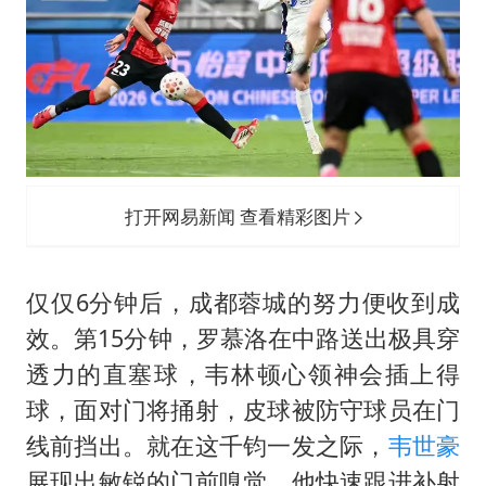
打开网易新闻 查看精彩图片
仅仅6分钟后，成都蓉城的努力便收到成
效。第15分钟，罗慕洛在中路送出极具穿
透力的直塞球，韦林顿心领神会插上得
球，面对门将捅射，皮球被防守球员在门
线前挡出。就在这千钧一发之际，
韦世豪
展现出敏锐的门前嗅觉，他快速跟进补射