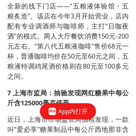
全新的线下门店——“五粮液体验馆・五
粮炙造”。该店在今年3月开始营业，店内
配有专业调酒师与咖啡师，主打“日咖夜
酒”的模式。两人大厅餐饮消费150元-200
元左右。“第八代五粮液咖啡”售价68元一
杯，普通咖啡均价在50元至60元之间，五
粮液特调鸡尾酒价格则在80元至100多元
之间。
7 上海市监局：抽验发现网红糖果中每公
斤含125000毫克伟哥
App内打开
近日，上海市市场监管局抽检发现，一款
叫“爱必享”糖果制品中每公斤西地那非含