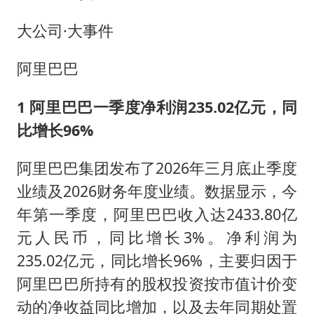
《龙餐馆》 冲奖
暑期研学游升温 在旅途中增长知识
大公司·大事件
国足U17与阿森纳决赛取消 并列冠军
阿里巴巴
猫咪过火把节被抹成黑猫
1 阿里巴巴一季度净利润235.02亿元，同
宝妈给四胞胎取名平安喜乐
比增长96%
构建更高水平的全民健身公共服务体系
BLG经理辟谣Bin离队
阿里巴巴集团发布了2026年三月底止季度
总书记点赞的非遗苗绣焕发新生机
业绩及2026财务年度业绩。数据显示，今
年第一季度，阿里巴巴收入达2433.80亿
元人民币，同比增长3%。净利润为
235.02亿元，同比增长96%，主要归因于
阿里巴巴所持有的股权投资按市值计价变
动的净收益同比增加，以及去年同期处置