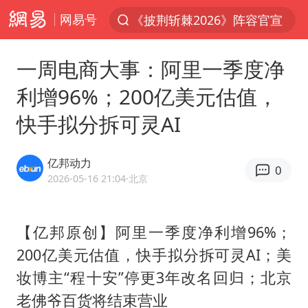
网易号
《披荆斩棘2026》阵容官宣
夏日经济乘热而上 消费市场向新而行
一周电商大事：阿里一季度净
于东来回应胖东来近25年老店年底关闭
利增96%；200亿美元估值，
以拒绝“和平委员会”的加沙和平计划
快手拟分拆可灵AI
浙江省甬江发生2026年第1号洪水
全球最大级别运输船通过长江大桥
亿邦动力
0
白海豚北上或致京津冀暴雨
2026-05-16 21:04
·北京
上海全力守护市民“菜篮子”
上门女婿出轨女邻居多年被判重婚罪
【亿邦原创】阿里一季度净利增96%；
200亿美元估值，快手拟分拆可灵AI；美
香港刷新1884年以来最高气温纪录
妆博主“程十安”停更3年改名回归；北京
美将每月供乌爱国者拦截导弹
老佛爷百货将结束营业