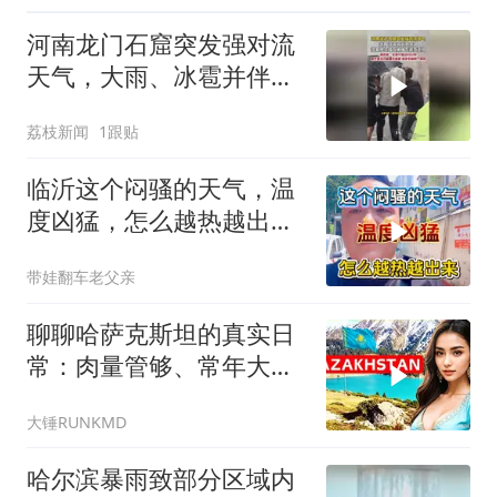
河南龙门石窟突发强对流
天气，大雨、冰雹并伴随
大风，游客撑伞蹲在佛像
荔枝新闻
1跟贴
下紧急避险
临沂这个闷骚的天气，温
度凶猛，怎么越热越出
去？
带娃翻车老父亲
聊聊哈萨克斯坦的真实日
常：肉量管够、常年大
风，当地女孩很敢讲
大锤RUNKMD
哈尔滨暴雨致部分区域内