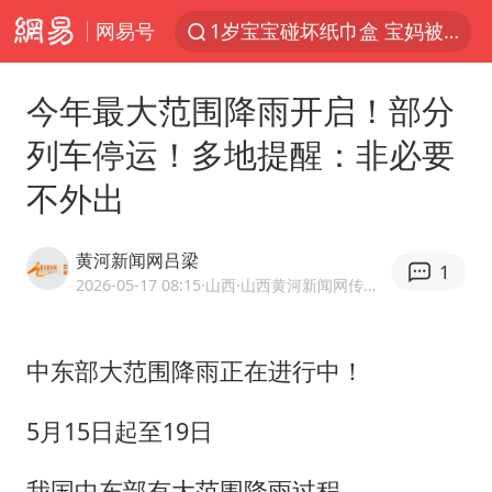
网易号
1岁宝宝碰坏纸巾盒 宝妈被索赔924元
男子结婚8年3个女儿均非亲生
今年最大范围降雨开启！部分
中信证券：预计铜板块将迎来共振上涨
列车停运！多地提醒：非必要
台风白海豚逼近 暴雨大暴雨来袭
不外出
“空调24小时开着更省电”不实
公司“上四休三”但要降薪1000元
黄河新闻网吕梁
1
47岁妈妈突然产女 26岁女儿：很震惊
2026-05-17 08:15
·山西
·山西黄河新闻网传媒有限责任公司吕梁分公司官方账号
OpenAI为免费用户升级GPT-5.6 Luna
“中国蔬菜之乡”最高温达41.8℃
中东部大范围降雨正在进行中！
段绚竞因公牺牲 年仅44岁
5月15日起至19日
日本广岛民众举行游行反对政府行径
我国中东部有大范围降雨过程