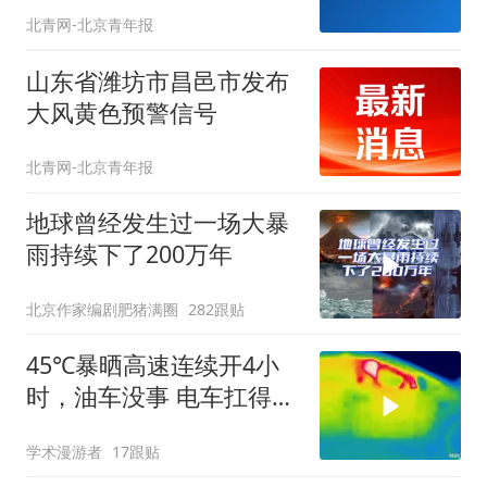
北青网-北京青年报
山东省潍坊市昌邑市发布
大风黄色预警信号
北青网-北京青年报
地球曾经发生过一场大暴
雨持续下了200万年
北京作家编剧肥猪满圈
282跟贴
45℃暴晒高速连续开4小
时，油车没事 电车扛得住
吗？实测见真
学术漫游者
17跟贴