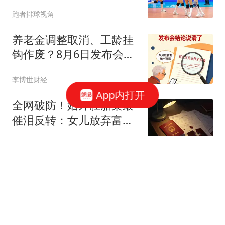
竟不如对手
跑者排球视角
养老金调整取消、工龄挂
钩作废？8月6日发布会给
出标准答案
李博世财经
App内打开
全网破防！婚外胚胎案最
催泪反转：女儿放弃富贵
爸爸，坚定守护重病妈妈
阿莱美食汇
丈夫病逝后妻子想用冷冻
胚胎做试管婴儿被拒 法院
判了
红星新闻