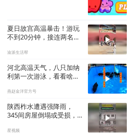
夏日故宫高温暴击！游玩
不到20分钟，接连两名游
客被急救拉走
渝派生活帮
河北高温天气，八只加纳
利第一次游泳，看看啥状
态
燕赵金洋官方号
陕西柞水遭遇强降雨，
345间房屋倒塌或受损，
转移安置居民5603户
星视频