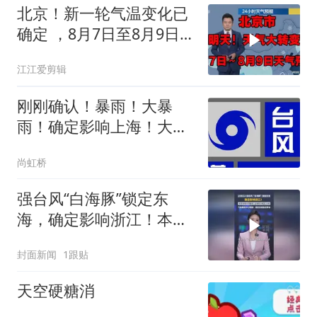
北京！新一轮气温变化已
确定 ，8月7日至8月9日未
来三天天气预报
江江爱剪辑
刚刚确认！暴雨！大暴
雨！确定影响上海！大
风！停航！台风或将创造
尚虹桥
历史！
强台风“白海豚”锁定东
海，确定影响浙江！本周
末有大到暴雨，提醒：提
封面新闻
1跟贴
前适度囤点零食
天空硬糖消