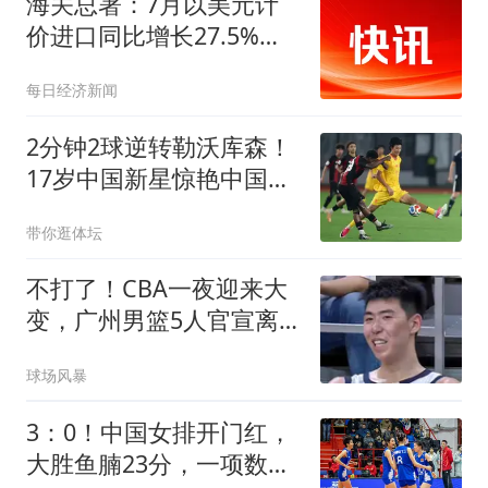
海关总署：7月以美元计
价进口同比增长27.5%，
出口同比增长23.9%
每日经济新闻
2分钟2球逆转勒沃库森！
17岁中国新星惊艳中国足
球又让人看到了希望
带你逛体坛
不打了！CBA一夜迎来大
变，广州男篮5人官宣离
队，青岛男篮3大地外援
球场风暴
敲定
3：0！中国女排开门红，
大胜鱼腩23分，一项数据