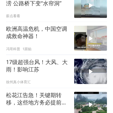
涝 公路桥下变“水帘洞”
薪点看看
欧洲高温危机，中国空调
成救命神器！
冯哥科普
1跟贴
17级超强台风！大风、大
雨！影响江苏
徐州真小体育汇
松花江告急！关键期转
移，这些地方务必提前行
动！