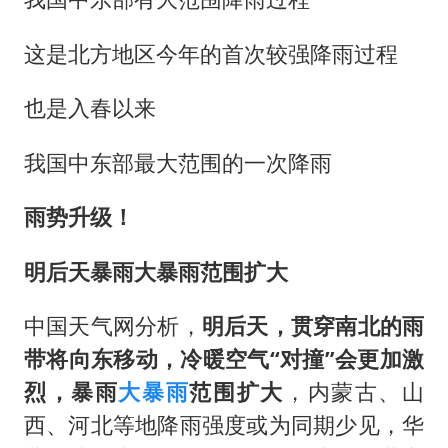
27岁女子成组织卖淫集团主犯被通缉
97岁英国奶奶飞上天再破吉尼斯纪录
这是北方地区今年的首次较强降雨过程
女子开一天一夜空调后二氧化碳中毒
也是入春以来
奋进开新局 实干挑大梁
我国中东部最大范围的一次降雨
雨势升级！
明后天暴雨大暴雨范围扩大
中国天气网分析，
明后天，贯穿南北的雨
带将向东移动，冷暖空气“对撞”会更加激
烈，暴雨
大暴雨
范围扩大
，内蒙古、山
西、河北等地降雨强度或为同期少见，华