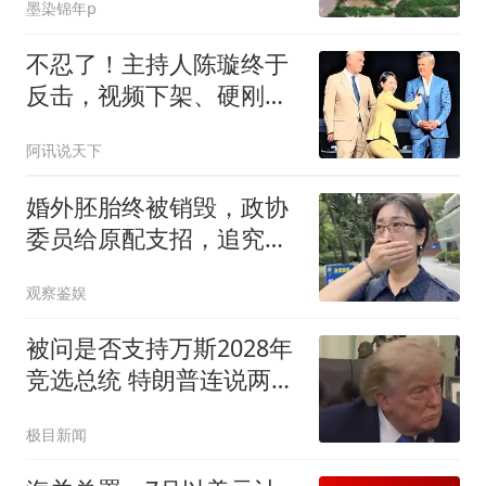
墨染锦年p
不忍了！主持人陈璇终于
反击，视频下架、硬刚维
权，这下麻烦大了
阿讯说天下
婚外胚胎终被销毁，政协
委员给原配支招，追究男
方伪造证件罪！
观察鉴娱
被问是否支持万斯2028年
竞选总统 特朗普连说两
个"NO"
极目新闻