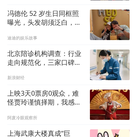
冯德伦 52 岁生日同框照
曝光，头发胡须泛白，舒
淇定制 IP 蛋糕尽显用心
迪迪的娱乐故事
北京陪诊机构调查：行业
走向规范化，三家口碑机
构各有所长
新浪财经
上映3天0票房0观众，难
怪贾玲谨慎择期，我感
慨：大片扎堆的暑期档惨
阿废冷眼观察所
淡电影诞生
上海武康大楼真成“巨