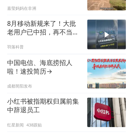
独院大别墅，住着真舒服
嘉莹妈妈在非洲
8月移动新规来了！大批
老用户已中招，再不当回
事真要亏大了
羽落科普
中国电信、海底捞招人
啦！速投简历→
成都简阳发布
小红书被指期权归属前集
中辞退员工
红星新闻
438跟贴