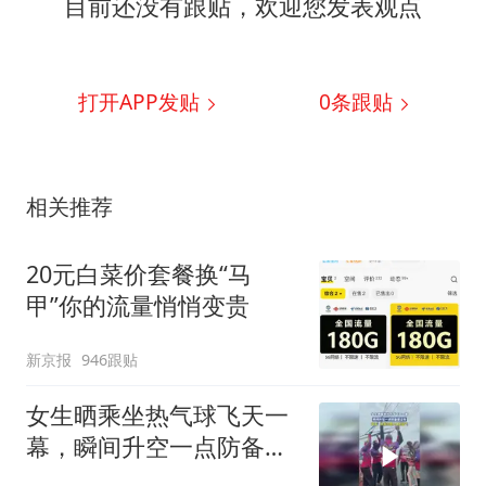
目前还没有跟贴，欢迎您发表观点
打开APP发贴
0
条跟贴
相关推荐
20元白菜价套餐换“马
甲”你的流量悄悄变贵
新京报
946跟贴
女生晒乘坐热气球飞天一
幕，瞬间升空一点防备都
没有