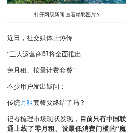
医疗垃圾做手机壳 这也是谋财害命
打开网易新闻 查看精彩图片
武契奇：欧洲已处于大战边缘
7月CPI同比上涨0.5% 经济内生增长动力持续增强
近日，社交媒体上热传
女孩每天“拼豆”拼坏眼睛
“三大运营商即将全面推出
下党之路
免月租、按量计费套餐”
不少用户发出疑问：
传统
月租
套餐要终结了吗？
记者梳理市场现状发现，
目前只有中国联
通上线了零月租、设最低消费门槛的“魔