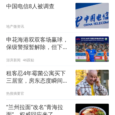
中国电信8人被调查
地产微资讯
申花海港双双客场赢球，
保级警报暂解除，但下一
轮才是生死战
澎湃新闻
46跟贴
租客忍4年霉菌公寓买下
三居室，房东态度瞬间反
转
热搜摘要官
“兰州拉面”改名“青海拉
面”，权威回应来了