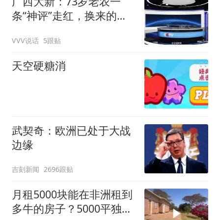
广西大新：73岁老农一
条“神评”走红，换来的竟
是联通断网、隐私被偷
VVV说话
5跟贴
拍、账号遭封禁！
天空硬糖消
武契奇：欧洲已处于大战
边缘
吉刻新闻
2696跟贴
月租5000块能在非洲租到
多牛的房子？5000平独门