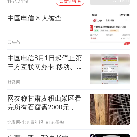
00:00
科学史平话
云音乐特供
中国电信 8 人被查
云头条
中国电信8月1日起停止第
三方互联网办卡 移动、联
通暂未跟进
财经网
网友称甘肃麦积山景区看
完所有石窟需2000元，景
区：部分石窟受特别保
北青网-北京青年报
8136跟贴
护，游客可按需买