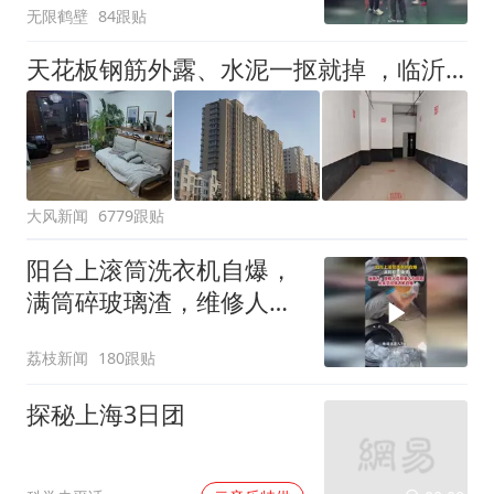
无限鹤壁
84跟贴
天花板钢筋外露、水泥一抠就掉 ，临沂一安置楼交房半年即被鉴定存安全隐患；楼体至今未加固，仍有居民常住
大风新闻
6779跟贴
阳台上滚筒洗衣机自爆，
满筒碎玻璃渣，维修人员
称是人为原因，从未见过
荔枝新闻
180跟贴
洗衣机自爆
探秘上海3日团