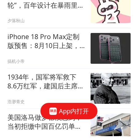
轮”，百年设计在暴雨里实
景兑现
夕落秋山
iPhone 18 Pro Max定制
版预售：8月10日上架，
卖93230元
搞机小帝
1934年，国军将军救下
8.6万红军，建国后主席叮
嘱：务必要找到他
浩渺青史
App内打开
美国洛马做梦都没想到，
当初拒缴中国百亿罚单，
如今竟会自食恶果