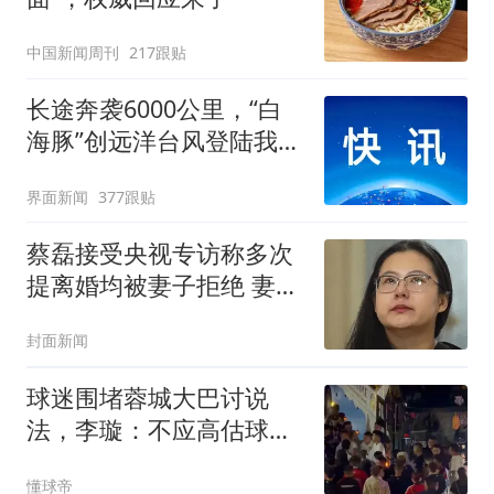
中国新闻周刊
217跟贴
长途奔袭6000公里，“白
海豚”创远洋台风登陆我国
纪录
界面新闻
377跟贴
蔡磊接受央视专访称多次
提离婚均被妻子拒绝 妻子
回应
封面新闻
球迷围堵蓉城大巴讨说
法，李璇：不应高估球队
实力，不必说国补冠军
懂球帝