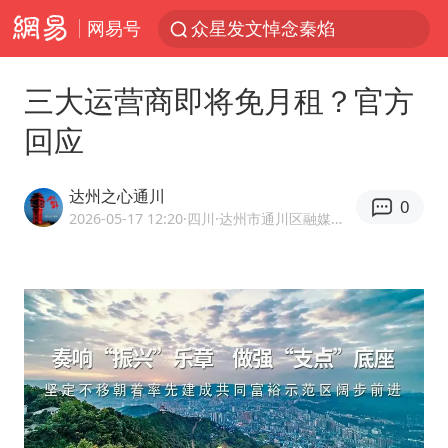
众星发文悼念秦焰
网易号
苏州河水抢排翻泄至黄浦江
三大运营商即将免月租？官方
“还不如不放假”
回应
辽宁28名务农人员中暑死亡？官方辟谣
独闯南太行失联女子遗体已找到
达州之心通川
0
白海豚突然大拐弯 走出罕见路线
2026-05-17 12:20
·四川
·达州市通川区融媒体中心官方网易号
大连一起飞航班因乘客可乐爆瓶折返
百花奖闭幕式节目单正式揭晓
血指纹匹配成功，20年悬案告破！凶手被执行死刑
钟睒睒：必须限制电商平台权力
SK海力士回应“或出售重庆工厂”传闻
费大厨不自称“大王”了