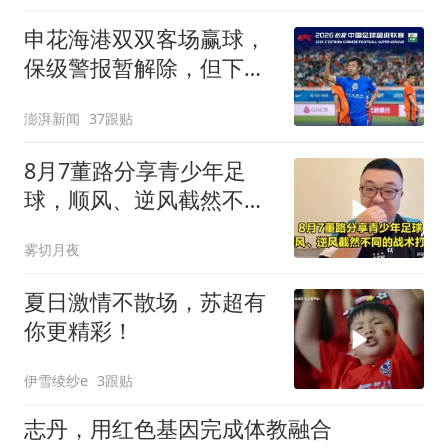
申花海港双双客场赢球，
保级警报暂解除，但下一
轮才是生死战
澎湃新闻
37跟贴
8月7董路分享青少年足
球，顺风、逆风截然不同
的战术打法，太专业
雾切月夜
夏日激情不散场，苏超有
你更精彩！
伊雪绫纱e
3跟贴
志丹，用红色基因完成体教融合