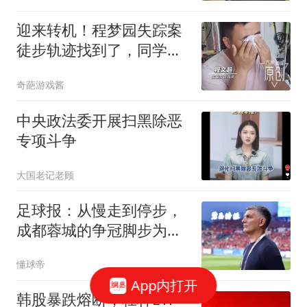
迎来转机！程梦园失踪案
徒步轨迹找到了，同学口
述信息撕开真相
奇葩游戏酱
中央政法委开展扫黑除恶
专项斗争
大国老记老顾
足球报：从慢走到停步，
成都蓉城的争冠脚步为何
突然放缓？
懂球帝
App内打开
韩股暴跌熔断，杠杆ETF