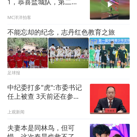
1，恭喜盐城队，第二
名！恭喜盐城队！
MC洋洋拍客
不能忘却的纪念，志丹红色教育之旅
足球报
中纪委打多"虎":市委书记
任上被查 3天前还在参加
活动
上观新闻
夫妻本是同林鸟，但可
惜，这次秦昊也救不了吃