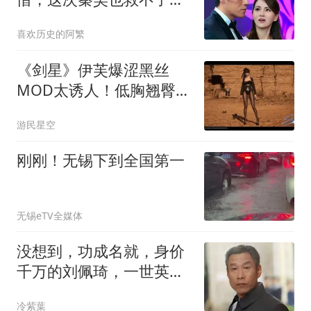
相难看的伊能静
喜欢历史的阿繁
《剑星》伊芙爆涩黑丝
MOD太诱人！低胸翘臀看
花眼
游民星空
刚刚！无锡下到全国第一
无锡eTV全媒体
没想到，功成名就，身价
千万的刘佩琦，一世英名
毁在了侄子身上
冷紫葉