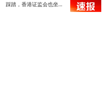
踩踏，香港证监会也坐不
住了？
21世纪经济报道
儿媳坚持孙子随母姓，我
不吭声。孙子满月后，我
宣布三个决定
王二哥老搞笑
北京市教委：扰课堂秩
序、欺凌同学等七类情
形，可实施教育惩戒。
王姐懒人家常菜
整体搬迁！福建这所学院
拟更名大学！