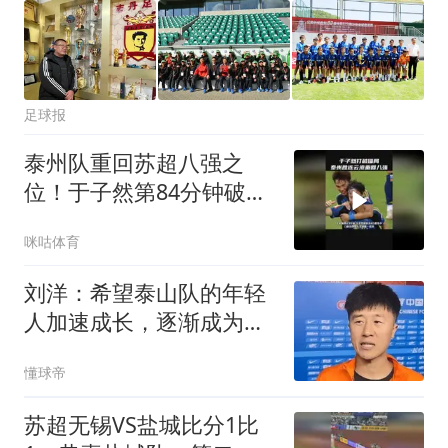
足球报
泰州队重回苏超八强之
位！于子然第84分钟破
门，助泰州主场1比0战胜
咪咕体育
连云港！
刘洋：希望泰山队的年轻
人加速成长，逐渐成为球
队中坚力量
懂球帝
苏超无锡VS盐城比分1比