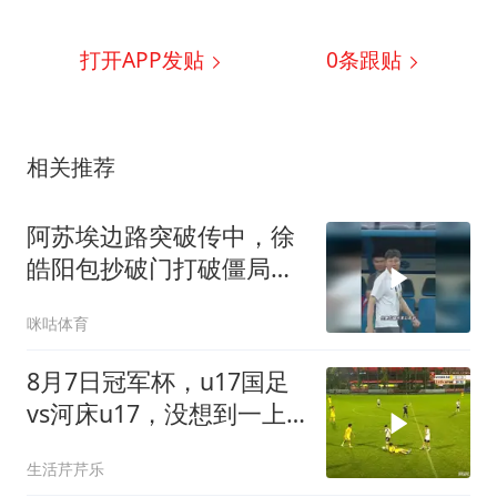
打开APP发贴
0
条跟贴
相关推荐
阿苏埃边路突破传中，徐
皓阳包抄破门打破僵局，
上海申花1比0领先青岛海
咪咕体育
牛
8月7日冠军杯，u17国足
vs河床u17，没想到一上
来意外一幕就出现了
生活芹芹乐