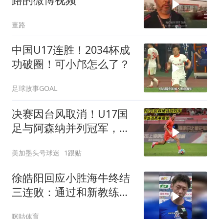
董路
中国U17连胜！2034杯成
功破圈！可小邝怎么了？
足球故事GOAL
决赛因台风取消！U17国
足与阿森纳并列冠军，赵
松源当选赛事最佳
美加墨头号球迷
1跟贴
徐皓阳回应小胜海牛终结
三连败：通过和新教练组
的磨合取得胜利
咪咕体育