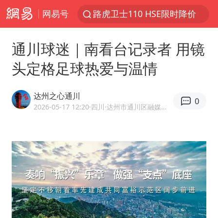
网易号
路虎卫士110 HSE限时降价
我国发现稀散金属独立新矿物——乌斯河锗矿
通川球迷｜南看台记录者 用镜
上海鼓励居家办公
头定格足球热爱与温情
部分银行上调存款利率
小沈阳加盟《披荆斩棘》
达州之心通川
0
新疆生产建设兵团生态环境局原局长被查
2026-05-17 12:20
·四川
·达州市通川区融媒体中心官方网易号
朱一龙的鼻子怎么了
大疆错失宇树
5万小车卖不动 微型代步车集体遇冷
4.2平卫生间补漏注胶花1.55万
周星驰妈妈现身香港首映礼