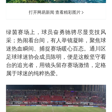
上海地铁4条线路全线停运
湖北启动重大气象灾害三级应急响应
打开网易新闻 查看精彩图片
费大厨口号更改 不再宣传小炒肉大王
56岁刘奕君跟13岁女儿合跳
绿茵赛场上，球员奋勇驰骋尽显竞技风
从科技创新看开局起步的时与势
采；热闹看台间，有人举镜凝眸，聚焦球
迷热血瞬间、捕捉赛场暖心百态。通川区
足球球迷协会成员陈明，便是这般坚守看
台的追光者，用镜头留存赛场激情，定格
属于球迷的纯粹热爱。