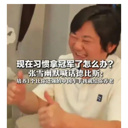
猫咪过火把节被抹成黑猫
刘嘉玲晒与周星驰合照
BLG经理辟谣Bin离队
云南一男子胃中取出180颗铁钉
暴雨预报为何有时感觉不准
总书记点赞的非遗苗绣焕发新生机