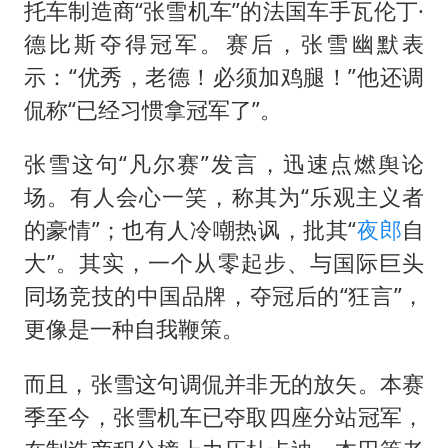
托车制造商“张雪机车”的法国车手瓦伦丁·
德比斯夺得冠军。赛后，张雪幽默表
示：“优秀，老德！必须加鸡腿！”他还调
侃称“已经习惯拿冠军了”。
张雪这句“凡尔赛”发言，迅速点燃舆论
场。有人会心一笑，称其为“乐观主义者
的豪情”；也有人冷嘲热讽，批其“
夜郎
自
大”。其实，一个从零起步、与国际巨头
同场竞技的中国品牌，夺冠后的“狂言”，
更像是一种自我鞭策。
而且，张雪这句调侃并非无的放矢。本赛
季至今，张雪机车已夺取四座分站冠军，