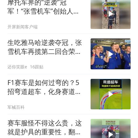
摩托车界的“逆袭”冠
军！“张雪机车”创始人张
雪和他的车队来云南昆明
开屏新闻客户端
了！#张雪 #张雪机车 #春
城花街杯（来源
生吃雅马哈逆袭夺冠，张
雪机车再揽第二回合荣
耀！
还你笑眼e
16跟贴
F1赛车是如何过弯的？5
招弯道超车，化身赛道王
者！ #科普动画
军械百科
赛车服怪不得这么贵，这
就是护具的重要性，翻车