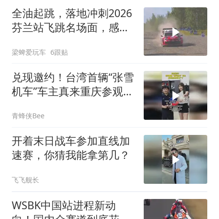
全油起跳，落地冲刺2026
芬兰站飞跳名场面，感受
拉力赛最纯粹的暴力美学
梁蜱爱玩车
6跟贴
兑现邀约！台湾首辆“张雪
机车”车主真来重庆参观工
厂了
青蜂侠Bee
开着末日战车参加直线加
速赛，你猜我能拿第几？
飞飞舰长
WSBK中国站进程新动