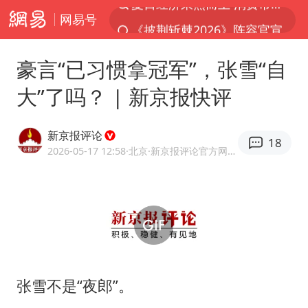
网易号
《披荆斩棘2026》阵容官宣
浙江省甬江发生2026年第1号洪水
豪言“已习惯拿冠军”，张雪“自
全球最大级别运输船通过长江大桥
大”了吗？ | 新京报快评
白海豚北上或致京津冀暴雨
上海全力守护市民“菜篮子”
新京报评论
18
构建更高水平的全民健身公共服务体系
2026-05-17 12:58
·北京
·新京报评论官方网易号
上门女婿出轨女邻居多年被判重婚罪
国足U17与阿森纳决赛取消 并列冠军
香港刷新1884年以来最高气温纪录
《龙餐馆》 冲奖
暑期研学游升温 在旅途中增长知识
张雪不是“夜郎”。