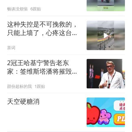
能极大减少伤害！
畅谈没烦恼
6跟贴
这种失控是不可挽救的，
只能上墙了，心疼这台阿
斯顿马丁
茶词
2冠王哈基宁警告老东
家：签维斯塔潘将摧毁团
队精神
甜份超标的我
1跟贴
天空硬糖消