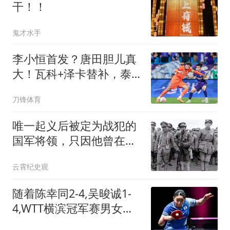
干！！
鬼才水手
李小恒首发？唐田胆儿真
大！瓦科+泽卡替补，泰
山上一堆后卫防津门虎五
刀锋体育
外援
唯一起义后被定为战犯的
国军将领，只因他曾在延
安犯下很多恶事
云霄纪史观
随着陈幸同2-4,吴晙诚1-
4,WTT横滨冠军赛男女单
冠军出炉:日本军团包揽