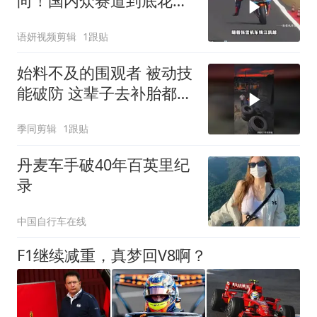
向！国内众赛道到底花落
谁家？2027赛季能否入
语妍视频剪辑
1跟贴
驻？
始料不及的围观者 被动技
能破防 这辈子去补胎都不
敢靠那么近看
季同剪辑
1跟贴
丹麦车手破40年百英里纪
录
中国自行车在线
F1继续减重，真梦回V8啊？