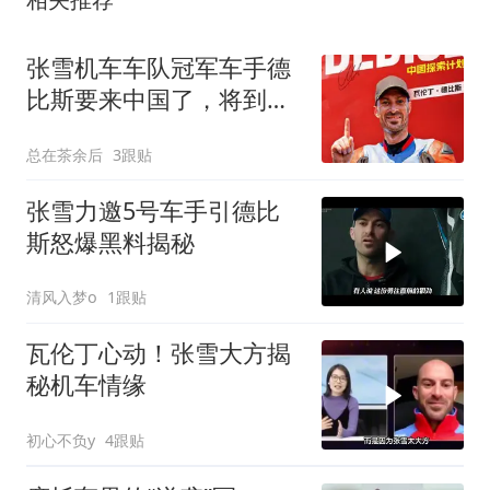
张雪机车车队冠军车手德
比斯要来中国了，将到四
个城市
总在茶余后
3跟贴
张雪力邀5号车手引德比
斯怒爆黑料揭秘
清风入梦o
1跟贴
瓦伦丁心动！张雪大方揭
秘机车情缘
初心不负y
4跟贴