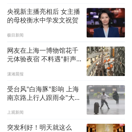
央视新主播亮相后 女主播
的母校衡水中学发文祝贺
极目新闻
网友在上海一博物馆花千
元体验夜宿 不料遇"鼾声
攻击"
潇湘晨报
受台风"白海豚"影响 上海
南京路上行人跟雨伞"大搏
斗"
上观新闻
突发利好！明天就这么