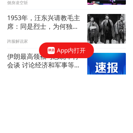
侧身凌空斩
1953年，汪东兴请教毛主
席：同是烈士，为何独称
方志敏为民族
跨服解说家
App内打开
伊朗最高领袖与总统举行
会谈 讨论经济和军事等问
题
新京报
央视报道轰-6J携带“航母
杀手”巡航黄岩岛，网友：
导弹怎么会是它？
军武速递