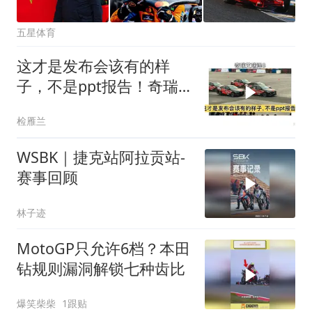
五星体育
这才是发布会该有的样
子，不是ppt报告！奇瑞
艾瑞泽8
检雁兰
WSBK｜捷克站阿拉贡站-
赛事回顾
林子迹
MotoGP只允许6档？本田
钻规则漏洞解锁七种齿比
爆笑柴柴
1跟贴