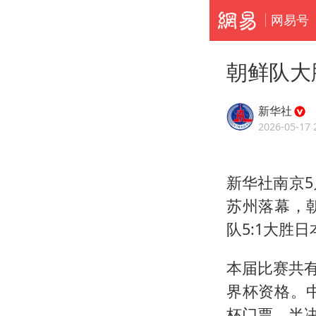
网易号
朝鲜队大
新华社
2026-05-17 
新华社南京5
苏州落幕，
队5:1大胜
本届比赛共有
界杯资格。
杯门票。半决