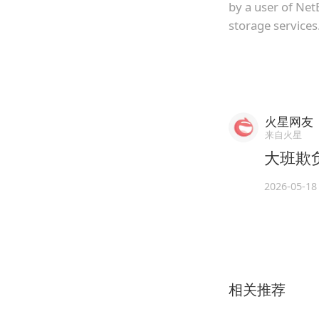
by a user of Net
storage services
火星网友
来自火星
大班欺
2026-05-18
相关推荐