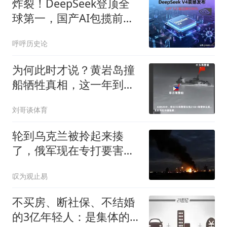
炸裂！DeepSeek登顶全
球第一，国产AI包揽前
五，硅谷彻底沉默。
呼呼历史论
为何此时才说？黄岩岛撞
船牺牲真相，这一年到底
在忍啥？
刘哥谈体育
轮到乌克兰被拎起来揍
了，俄军现在专打要害，
以牙还牙报仇雪恨
叹为观止易
不买房、断社保、不结婚
的3亿年轻人：是集体的