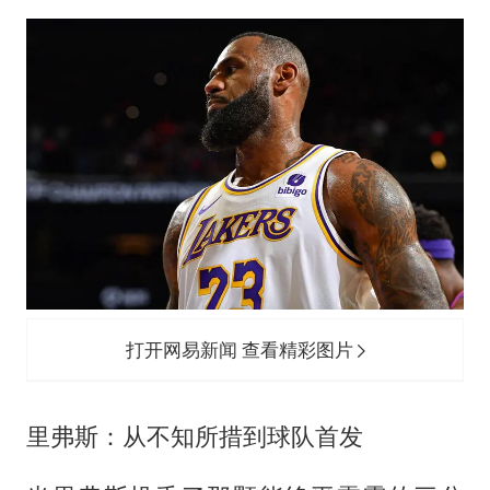
台当局重金为“台独”织“皇帝新衣”
几元成本的AI广告导致千万市值蒸发
老挝国会主席赛宋蓬逝世
夏日经济乘“热”而上 消费市场向“新”而行
白海豚将正面袭击贯穿浙江
酒店回应车内过夜被收150元
乐享全民健身 共筑健康中国
打开网易新闻 查看精彩图片
里弗斯：从不知所措到球队首发