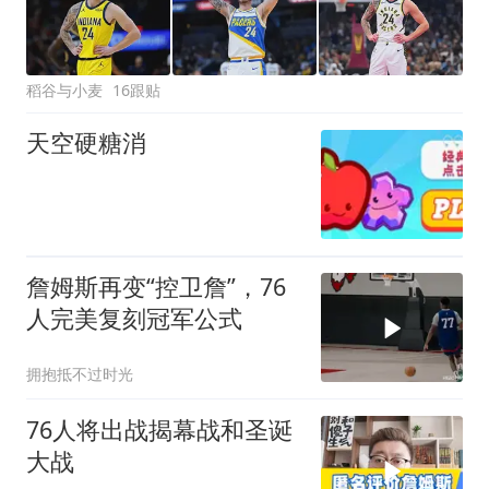
稻谷与小麦
16跟贴
天空硬糖消
詹姆斯再变“控卫詹”，76
人完美复刻冠军公式
拥抱抵不过时光
76人将出战揭幕战和圣诞
大战