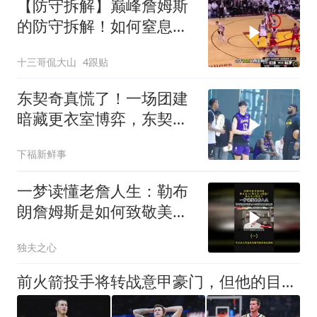
【防守拆解】巅峰詹姆斯
的防守拆解！如何窒息封
锁罗斯？
十三哥侃大山
4跟贴
东契奇真慌了！一场团建
暗藏更衣室博弈，东契奇
想借机快速登基？
下福新鲜事
一梦读懂老詹人生：勒布
朗詹姆斯是如何致敬美国
历史的（一）
独夫之心
前火箭投手将转战意甲豪门，但他的目标还是回到NBA赛场？