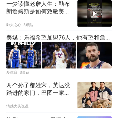
一梦读懂老詹人生：勒布
朗詹姆斯是如何致敬美国
历史的（二）
独夫之心
3跟贴
美媒：乐福希望加盟76人，他有望和詹姆斯联手夺冠！
爱体育
3跟贴
两个孙子都姓宋，英达没
踏进的家门，巴图一家四
口正笑着过日子
情感大头说说