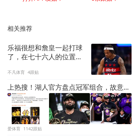
相关推荐
乐福很想和詹皇一起打球
了，在七十六人的位置上
已经满了的情况下，老将
不凡体育
4跟贴
还有没有机会再创造奇迹
呢？
上热搜！湖人官方盘点冠军组合，故意漏掉詹姆斯引发球迷不满！
爱体育
1142跟贴