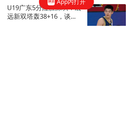
App内打开
U19广东5分险胜深圳！宏
远新双塔轰38+16，谈仁
凯16+6，夏振峰15分
多特体育说
意媒：米兰0-3切尔西暴露
严重问题，埃斯图皮尼安
成清洗首选
懂球帝
场面失控！泰国外长公开
训斥中国大使，这场外交
风波到底谁的错？
面包夹知识
台风“白海豚”登陆前，一
家四口翻越隔离进入海边