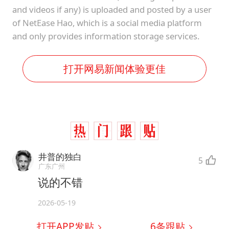
and videos if any) is uploaded and posted by a user
of NetEase Hao, which is a social media platform
and only provides information storage services.
打开网易新闻体验更佳
井普的独白
5
广东广州
说的不错
2026-05-19
打开APP发贴
6
条跟贴