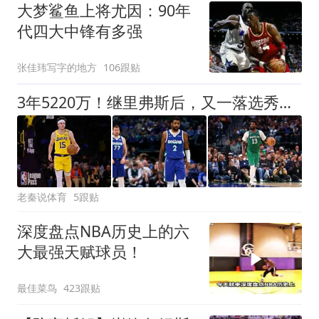
大梦鲨鱼上将尤因：90年
代四大中锋有多强
张佳玮写字的地方
106跟贴
3年5220万！继里弗斯后，又一落选秀获得千万级年薪，本赛季场均15+4+3
老秦说体育
5跟贴
深度盘点NBA历史上的六
大最强天赋球员！
最佳菜鸟
423跟贴