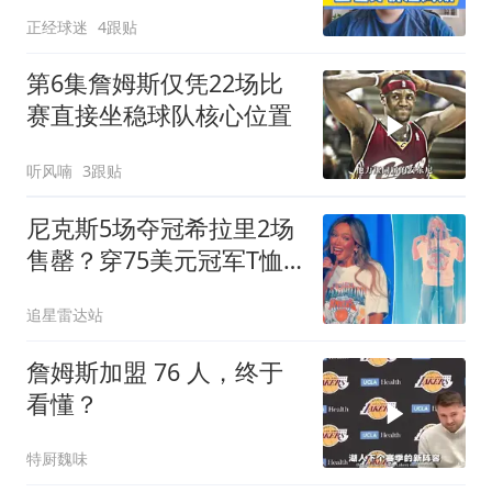
正经球迷
4跟贴
第6集詹姆斯仅凭22场比
赛直接坐稳球队核心位置
听风喃
3跟贴
尼克斯5场夺冠希拉里2场
售罄？穿75美元冠军T恤
庆53年首冠
追星雷达站
詹姆斯加盟 76 人，终于
看懂？
特厨魏味