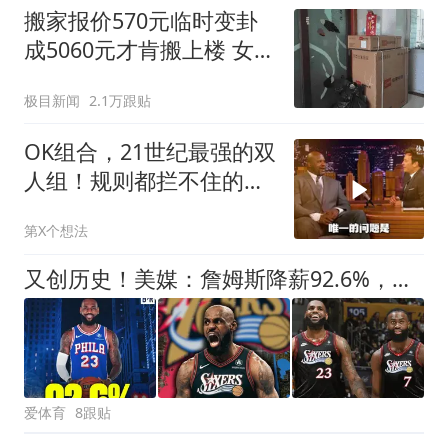
搬家报价570元临时变卦
成5060元才肯搬上楼 女子
傻眼
极目新闻
2.1万跟贴
OK组合，21世纪最强的双
人组！规则都拦不住的绝
对统治！
第X个想法
又创历史！美媒：詹姆斯降薪92.6%，为NBA历史最大幅度降薪
爱体育
8跟贴