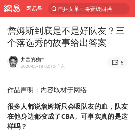
网易号
光影经济撬动暑期消费新蓝海
马克·艾伦退出斯诺克中国公开赛
詹姆斯到底是不是好队友？三
新疆优化调整景区内自驾服务费
个落选秀的故事给出答案
梁家辉：到内地拍戏不是北上是回归
茅台部分直营店飞天茅台提价
井普的独白
6
情侣平潭拍日出坠崖1死1伤
2026-05-18 02:10
·广东
上四休三，但降薪1000元，你接受吗？
作品声明：内容取材于网络
杭州全市有序停课
商场现钱学森巨幅海报 负责人回应
很多人都说詹姆斯只会吸队友的血，队友
36岁男演员成景区NPC后人气爆棚
在他身边都变成了CBA。可事实真的是这
全民健身事业高质量发展
样吗？