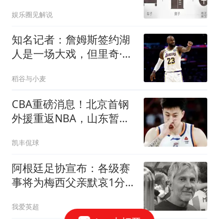
清醒还是慢性死亡
娱乐圈见解说
知名记者：詹姆斯签约湖
人是一场大戏，但里奇·保
罗有点玩太嗨了
稻谷与小麦
CBA重磅消息！北京首钢
外援重返NBA，山东暂停
引进王岚钦，广东男篮换
凯丰侃球
王浩然失败，张镇麟最新
发声
阿根廷足协宣布：各级赛
事将为梅西父亲默哀1分
钟 皇马巴萨官方哀悼
我爱英超