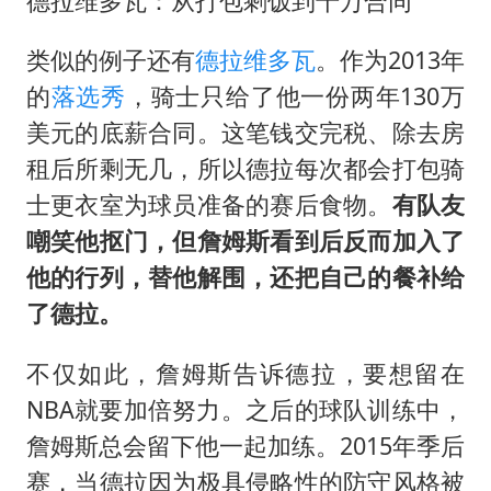
德拉维多瓦：从打包剩饭到千万合同
类似的例子还有
德拉维多瓦
。作为2013年
的
落选秀
，骑士只给了他一份两年130万
美元的底薪合同。这笔钱交完税、除去房
租后所剩无几，所以德拉每次都会打包骑
士更衣室为球员准备的赛后食物。
有队友
嘲笑他抠门，但詹姆斯看到后反而加入了
他的行列，替他解围，还把自己的餐补给
了德拉。
不仅如此，詹姆斯告诉德拉，要想留在
NBA就要加倍努力。之后的球队训练中，
詹姆斯总会留下他一起加练。2015年季后
赛，当德拉因为极具侵略性的防守风格被