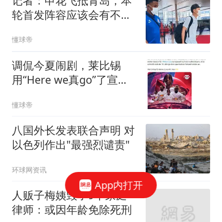
记者：申花飞抵青岛，本
轮首发阵容应该会有不止
一个人员变化
懂球帝
调侃今夏闹剧，莱比锡
用“Here we真go”了宣布
迪奥曼德离队
懂球帝
八国外长发表联合声明 对
以色列作出"最强烈谴责"
环球网资讯
App内打开
人贩子梅姨毁了9个家庭
律师：或因年龄免除死刑