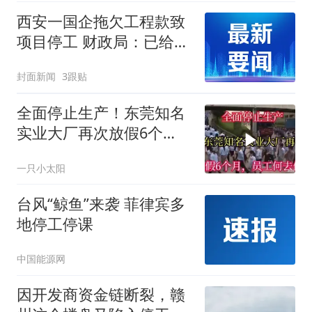
西安一国企拖欠工程款致
项目停工 财政局：已给予
处分，正督促整改
封面新闻
3跟贴
全面停止生产！东莞知名
实业大厂再次放假6个
月，员工何去何从
一只小太阳
台风“鲸鱼”来袭 菲律宾多
地停工停课
中国能源网
因开发商资金链断裂，赣