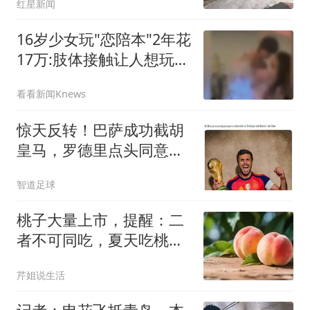
红星新闻
16岁少女玩"恋陪本"2年花
17万:肢体接触让人想玩多
次
看看新闻Knews
惊天反转！巴萨成功截胡
皇马，罗德里点头同意弗
里克计划
智道足球
桃子大量上市，提醒：二
者不可同吃，夏天吃桃
子，这些禁忌要牢记
芹姐说生活