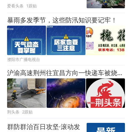
爱看头条
1跟贴
暴雨多发季节，这些防汛知识要记牢！
濮阳市广播电视台
沪渝高速荆州往宜昌方向一快递车被烧了！速查你的物流信息
荆头条
2跟贴
群防群治百日攻坚·滚动发