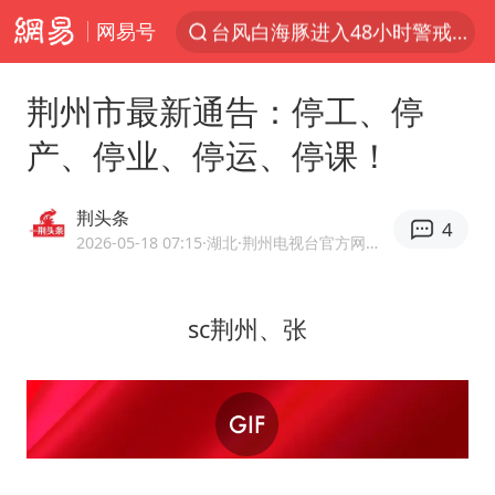
网易号
以“新”破局 首发经济点亮城市消费活力
佛得角门将亮相智利俱乐部主场
荆州市最新通告：停工、停
中方回应是否在太平洋海底开采稀土
产、停业、停运、停课！
看守所辅警收受10万获刑1年
宇树科技发行价格150.80元/股
荆头条
4
CIA被曝已秘密设立古巴工作组
2026-05-18 07:15
·湖北
·荆州电视台官方网易号
泰国一女公务员妆容引争议 本人回应
sc荆州、张
U17国足1分钟轰2球
宇树科技王兴兴身家有望超200亿元
中国养老床位“三连降”
27岁女子成组织卖淫集团主犯被通缉