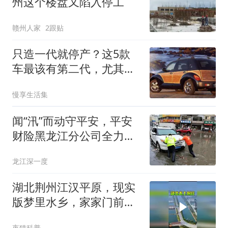
州这个楼盘又陷入停工
赣州人家
2跟贴
只造一代就停产？这5款
车最该有第二代，尤其第
五款太可惜
慢享生活集
闻“汛”而动守平安，平安
财险黑龙江分公司全力迎
战哈尔滨暴雨灾害
龙江深一度
湖北荆州江汉平原，现实
版梦里水乡，家家门前一
口大池塘，
夜猫科普