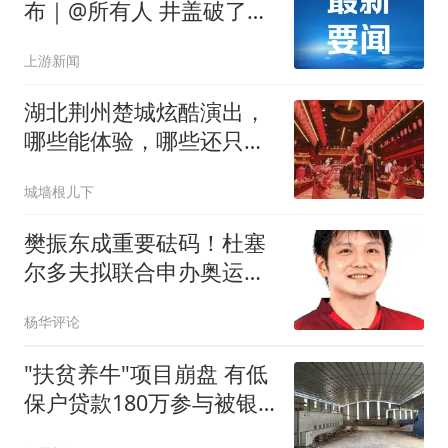
布｜@所有人 井盖破了、
围墙裂了？随手拍！重庆
上游新闻
喊你来当“安全哨兵”
湖北荆州楚城炫酷演出，
哪些能体验，哪些还只是
规划
城墙根儿下
樊振东成重要砝码！杜塞
尔多夫拟联合申办奥运
会，承办乒乓球项目
杨华评论
"扶贫养牛"项目崩盘 有低
保户贷款180万参与被银
行起诉