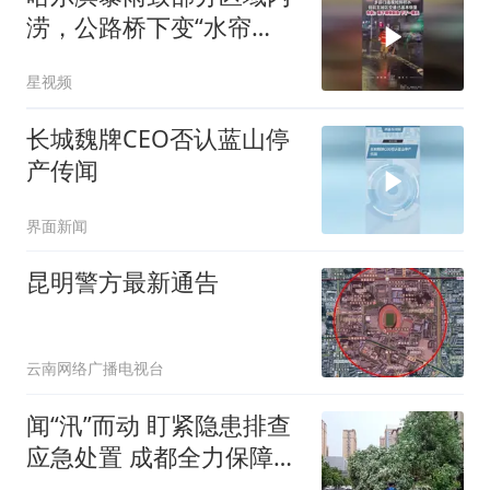
涝，公路桥下变“水帘
洞”，市民发声
星视频
长城魏牌CEO否认蓝山停
产传闻
界面新闻
昆明警方最新通告
云南网络广播电视台
闻“汛”而动 盯紧隐患排查
应急处置 成都全力保障城
市平稳运行