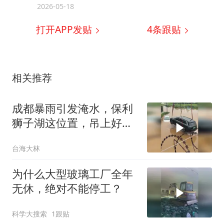
2026-05-18
打开APP发贴
4
条跟贴
相关推荐
成都暴雨引发淹水，保利
狮子湖这位置，吊上好几
辆车！
台海大林
为什么大型玻璃工厂全年
无休，绝对不能停工？
科学大搜索
1跟贴