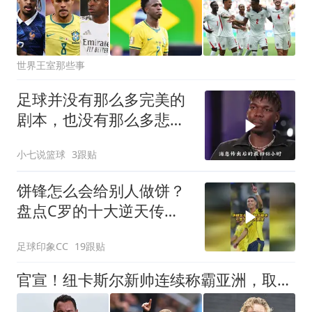
世界王室那些事
足球并没有那么多完美的
剧本，也没有那么多悲观
的事情，C罗一直都在温
小七说篮球
3跟贴
暖着这个足球世界
饼锋怎么会给别人做饼？
盘点C罗的十大逆天传
球！
足球印象CC
19跟贴
官宣！纽卡斯尔新帅连续称霸亚洲，取代伊萨克的中锋，可能要离队