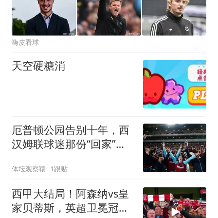
嗨皮看球
天空硬糖消
厄普顿公园告别十年，西
汉姆联球迷那份“回家”的
感觉还能重塑吗？
体坛观察猿
1跟贴
西甲大结局！阿森纳vs皇
家贝蒂斯，英超卫冕冠军