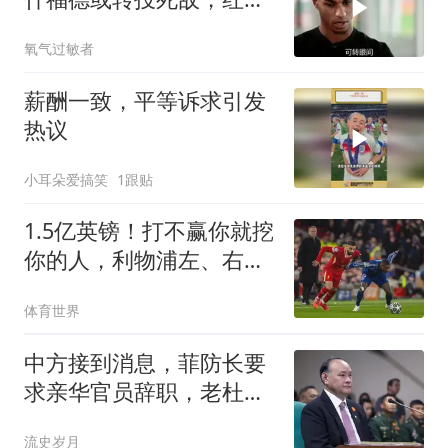
球迷炸锅
氧气过敏者
薪酬一致，平等诉求引发
热议
小耳朵爱搞笑
1跟贴
1.5亿英镑！打不赢你就挖
你的人，利物浦左、右边
锋都找大巴黎买
体育世界
中方接到消息，菲防长要
求亲华官员辞职，老杜长
子公开驳斥
流史岁月