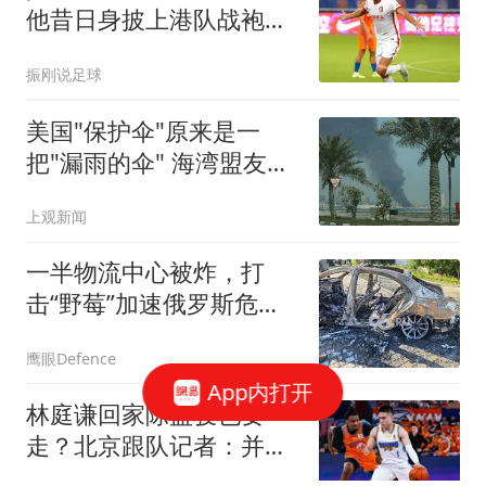
他昔日身披上港队战袍踢
球照片，引发热议
振刚说足球
美国"保护伞"原来是一
把"漏雨的伞" 海湾盟友不
高兴了
上观新闻
一半物流中心被炸，打
击“野莓”加速俄罗斯危
机！又一个无人机重要人
鹰眼Defence
物遭暗杀
App内打开
林庭谦回家陈盈骏也要
走？北京跟队记者：并非
谣言 赵睿不可能离队