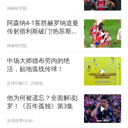
完败！
神秘研究院
阿森纳4-1客胜赫罗纳道曼
传射措利斯破门!热苏斯替
补建功!
神秘研究院
中场大师德布劳内的绝
活，贴地弧线传球！
足球印象CC
20跟贴
他为何被遗忘？全面解读J
罗！《百年孤独》第3集
足球故事GOAL