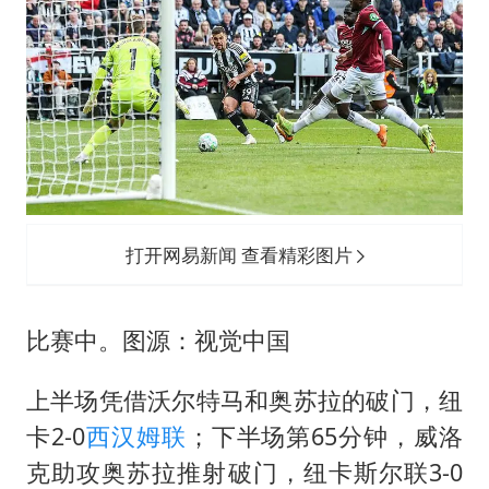
《歌手》歌王之战帮唱嘉宾官宣
南昌一规划馆现“阴间座椅”字样
韩国每3辆新上牌电车就有1辆来自中国
41岁女子为鼓励女儿考上985研究生
多个台风来袭 是否会相互影响
李亚鹏向地铁吐血女孩捐99999元
李嫣近照曝光
打开网易新闻 查看精彩图片
中国经济展现强大韧性和活力
比赛中。图源：视觉中国
上半场凭借沃尔特马和奥苏拉的破门，纽
卡2-0
西汉姆联
；下半场第65分钟，威洛
克助攻奥苏拉推射破门，纽卡斯尔联3-0