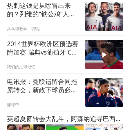
热刺这钱是从哪冒出来
的？列维的“铁公鸡”人
设，崩了！
乒乓球教学
1跟贴
2014世界杯欧洲区预选赛
附加赛 瑞典vs葡萄牙 C罗
帽子戏法 伊布梅开二度
我们的足球记忆
电讯报：曼联遗留合同拖
累转会，新政下球员必须
争取加薪
懂球帝
英超夏窗转会大乱斗，阿森纳追寻巴西天王受挫，曼联六千万报价遭拒