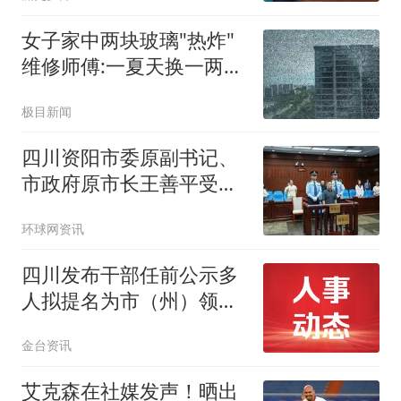
女子家中两块玻璃"热炸"
维修师傅:一夏天换一两百
片
极目新闻
四川资阳市委原副书记、
市政府原市长王善平受贿
案一审宣判
环球网资讯
四川发布干部任前公示多
人拟提名为市（州）领导
班子副职候选人
金台资讯
艾克森在社媒发声！晒出