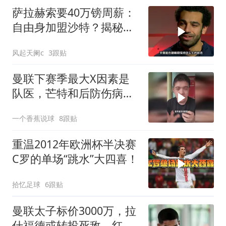
萨拉赫索要40万镑周薪：
自由身加盟沙特？揭秘离
队真相！
风起天阑c
3跟贴
曼联下赛季最大X因素是
队医，芒特和后防伤病能
控制我们直接起飞
一个香蕉说球
8跟贴
重温2012年欧洲杯半决赛
C罗的单场“跳水”大四喜！
拾忆足球
6跟贴
曼联太子标价3000万，拉
什福德或转投死敌，红魔