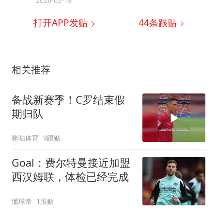
2026-05-18
打开APP发贴
44
条跟贴
相关推荐
备战新赛季！C罗结束假
期归队
咪咕体育
9跟贴
Goal：费尔特曼接近加盟
西汉姆联，体检已经完成
懂球帝
1跟贴