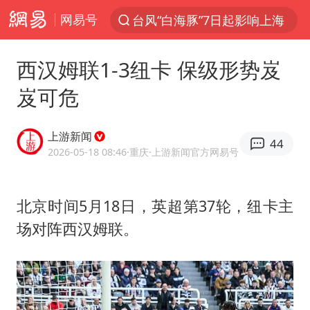
网易号
台风“白海豚”7日起影响上海
聚“绿”成势，结构转型活力足
西汉姆联1-3纽卡 保级形势岌
80后女柜员获聘4200亿银行副行长
岌可危
金饰克价大幅跳涨
郑国霖回应去景区上班被保安拦下
上游新闻
44
“梅姨案”被拐儿童钟彬发声
2026-05-18 08:46
·重庆
·上游新闻官方网易号
浙江舟山21条水上客运航线停航
北京时间5月18日，英超第37轮，纽卡主
空调发明出来竟然不是为了给人降温
场对阵西汉姆联。
今年4位周星驰电影配角去世
曝侯明昊违反交规被约谈
“梅姨”准确年龄仍未知