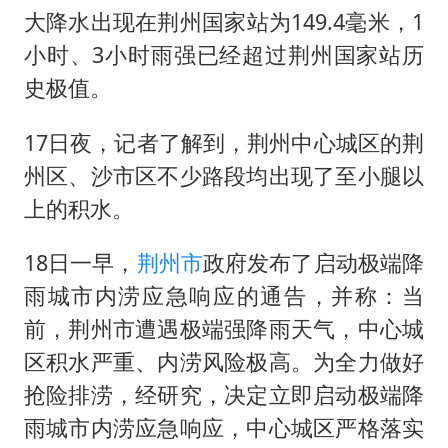
胡彦斌韩磊 谁帮谁
大降水出现在荆州国家站为149.4毫米，1
胡彦斌获《歌手2026》歌王
小时、3小时雨强已经超过荆州国家站历
史极值。
38岁演员求职万岁山NPC成功
夯实基础开新局
17日夜，记者了解到，荆州中心城区的荆
州区、沙市区不少路段均出现了至小腿以
上的积水。
18日一早，
荆州市
政府发布了启动极端降
雨城市内涝应急响应的通告，并称：当
前，荆州市遭遇极端强降雨天气，中心城
区积水严重、内涝风险极高。为全力做好
抢险排涝，经研究，决定立即启动极端降
雨城市内涝应急响应，中心城区严格落实