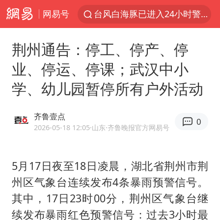
台风白海豚已进入24小时警戒线
网易号
全球首个长时储能一体化产业园量产
U17国足点球大战淘汰河床晋级决赛
荆州通告：停工、停产、停
四川宜宾市高县4.9级地震致1人死亡
业、停运、停课；武汉中小
上海：台风白海豚或将带来龙卷风
学、幼儿园暂停所有户外活动
名创优品回应女子吐槽内裤质量差
“今天得有40℃了吧 为啥还不预警”
齐鲁壹点
0
2026-05-18 12:05
·山东
·齐鲁晚报官方网易号
中国女篮70-67险胜尼日利亚女篮
秋天的第一杯奶茶到底有多火
5月17日夜至18日凌晨，湖北省荆州市荆
东航：国内客票提前14天免费退改
州区气象台连续发布4条暴雨预警信号。
国防部：坚决反制任何闹海挑衅图谋
其中，17日23时00分，荆州区气象台继
日本试射“战斧”导弹，国防部回应
续发布暴雨红色预警信号：过去3小时最