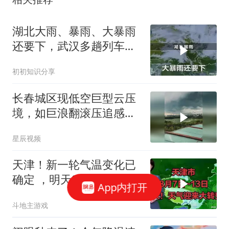
湖北大雨、暴雨、大暴雨
还要下，武汉多趟列车紧
急停运、折返
初初知识分享
长春城区现低空巨型云压
境，如巨浪翻滚压追感十
足
星辰视频
天津！新一轮气温变化已
确定 ，明天8月8日天气迎
App内打开
来大转变
斗地主游戏