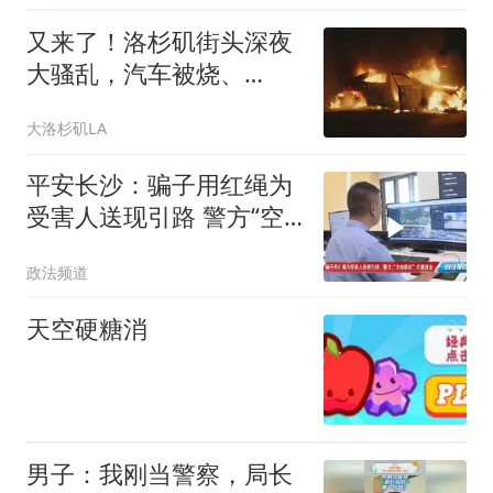
又来了！洛杉矶街头深夜
大骚乱，汽车被烧、
AutoZone被打砸抢
大洛杉矶LA
平安长沙：骗子用红绳为
受害人送现引路 警方“空
地联动”拦截资金
政法频道
天空硬糖消
男子：我刚当警察，局长