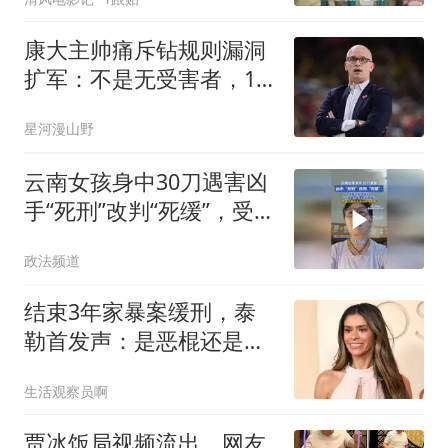
康大主帅痛斥钻规则漏洞
扩军：不是无受害者，17
岁高中生被挤掉机会
星河漫山野
云南女孩身中30刀遇害凶
手“死刑”改判“死缓”，受害
人姐姐发声
政法频道
结束3年家暴案缓刑，泰
勒首发声：是恶棍还是受
害者？
生活观察员啊
贾冰饭局视频流出，网友