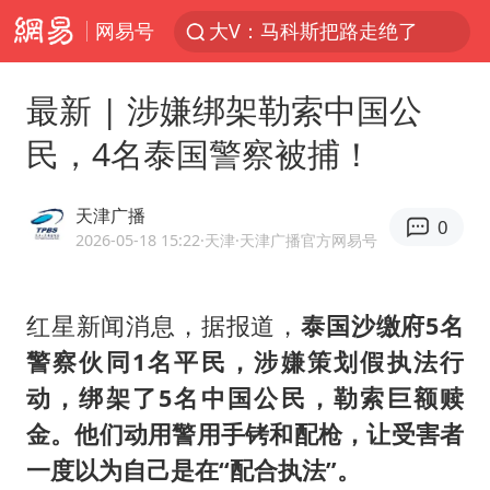
网易号
大V：马科斯把路走绝了
白海豚将正面袭击贯穿浙江
最新 | 涉嫌绑架勒索中国公
杭州全市有序停课
民，4名泰国警察被捕！
情侣平潭拍日出坠崖1死1伤
几元成本的AI广告导致千万市值蒸发
天津广播
0
唐田赛前发布会上引用《孙子兵法》
2026-05-18 15:22
·天津
·天津广播官方网易号
台当局重金为“台独”织“皇帝新衣”
红星新闻消息，据报道，
泰国沙缴府5名
郑丽文：台湾从来没有“独立”过
警察伙同1名平民，涉嫌策划假执法行
商场现钱学森巨幅海报 负责人回应
动，绑架了5名中国公民，勒索巨额赎
老挝国会主席赛宋蓬逝世
金。他们动用警用手铐和配枪，让受害者
购飞机票7分钟后退票被扣2022元
一度以为自己是在“配合执法”。