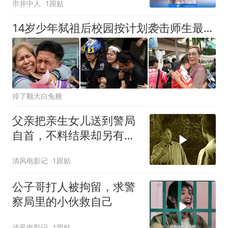
市井中人
1跟贴
14岁少年弑祖后校园按计划袭击师生最终自杀身亡
掉了颗大白兔糖
父亲把亲生女儿送到警局
自首，不料结果却另有其
人
清风电影记
1跟贴
公子哥打人被拘留，求警
察局里的小伙救自己
清风电影记
1跟贴