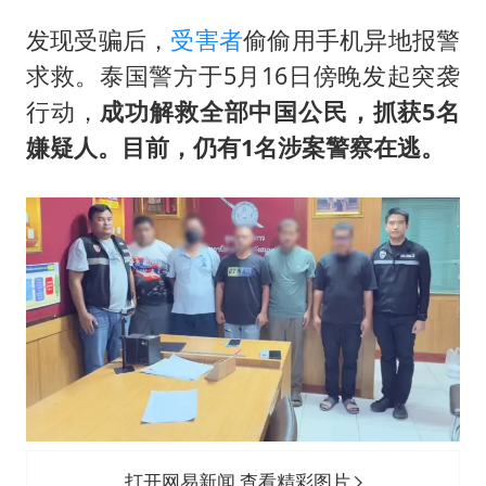
《欢迎来龙餐馆》口碑
发现受骗后，
受害者
偷偷用手机异地报警
泰国初中生饮弹自尽前开了26枪
求救。泰国警方于5月16日傍晚发起突袭
酒店花洒现排泄物住客索赔遭拒
行动，
成功解救全部中国公民，抓获5名
夏日经济乘“热”而上 消费市场向“新”而行
嫌疑人。目前，仍有1名涉案警察在逃。
乐享全民健身 共筑健康中国
打开网易新闻 查看精彩图片