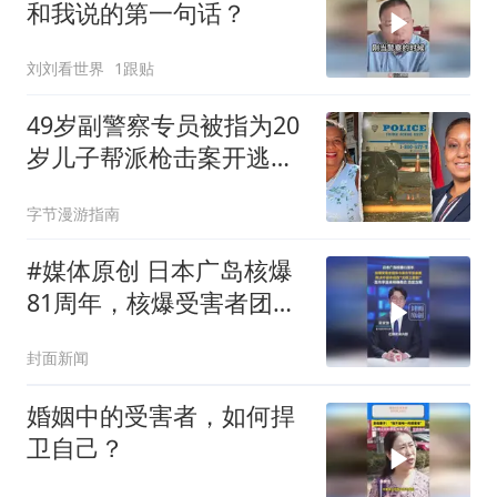
和我说的第一句话？
刘刘看世界
1跟贴
49岁副警察专员被指为20
岁儿子帮派枪击案开逃跑
车，遭解雇起诉
字节漫游指南
#媒体原创 日本广岛核爆
81周年，核爆受害者团体
与高市早苗会面，称决不
封面新闻
容许修改“无核三原则”。
高市早苗未明确表态，态
婚姻中的受害者，如何捍
度含糊
卫自己？