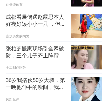
刘哥谈体育
成都看展偶遇赵露思本人
好瘦好矮小小一只 ，但她
长相甜美皮肤巨好
喜欢历史的阿繁
张柏芝搬家现场引全网破
防，三个儿子齐上阵帮忙
干活，七岁幼子举动实在
手工制作阿歼
太让人动容
36岁我搭伙50岁大叔，第
一晚他伸手的瞬间，我瘫
坐在沙发上
风起见你