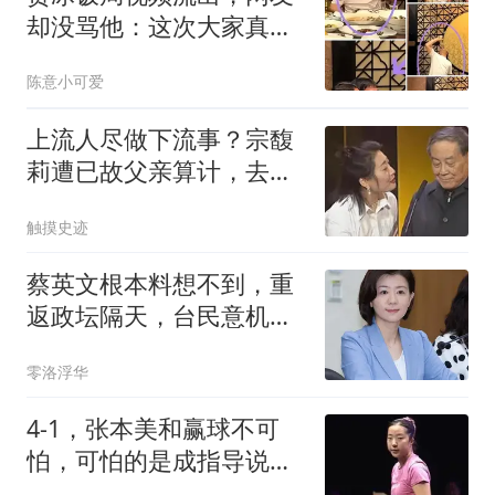
却没骂他：这次大家真正
反感的是另一件事
陈意小可爱
上流人尽做下流事？宗馥
莉遭已故父亲算计，去世
2年还狠摆了一道
触摸史迹
蔡英文根本料想不到，重
返政坛隔天，台民意机构
爆发激烈“恶战”
零洛浮华
4‑1，张本美和赢球不可
怕，可怕的是成指导说的
话，把对手打蒙了