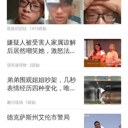
星娱叨叨社
1415跟贴
嫌疑人被受害人家属谅解
后居然嘲笑她，激怒法官
直接改判！
强哥谈理财
2跟贴
弟弟围观姐姐吵架，几秒
表情经历四种变化，唯一
受害人诞生了！
趣闪现场
1跟贴
德克萨斯州艾伦市警局