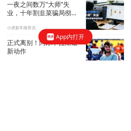
一夜之间数万“大师”失
业，十年割韭菜骗局彻底
崩盘
小虎新车推荐员
App内打开
正式离别！阿尔卡拉斯最
新动作
天光破云来
美军态度软了，对伊朗大
幅让步，特朗普的战略失
败，正在变成事实
知法而形
骂贵州“穷、猪脚饭太难
吃”后续：贵州官方霸气回