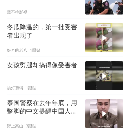
黑不拉影视
冬瓜降温的，第一批受害
者出现了
好奇的老八
1跟贴
女孩劈腿却搞得像受害者
挑灯剪辑
1跟贴
泰国警察在去年年底，用
蹩脚的中文提醒中国人不
要轻信来泰国工
野上高山
3跟贴