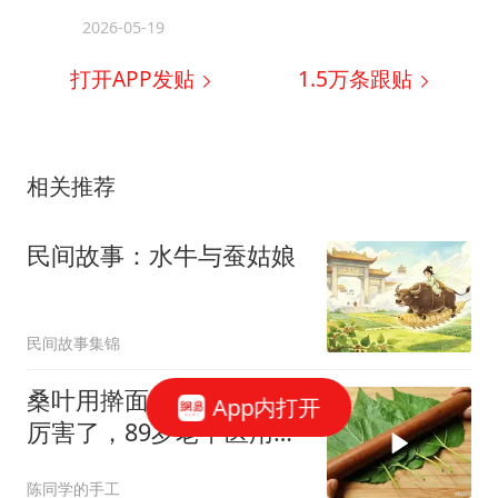
2026-05-19
打开APP发贴
1.5万
条跟贴
相关推荐
民间故事：水牛与蚕姑娘
民间故事集锦
桑叶用擀面杖擀一擀，太
App内打开
厉害了，89岁老中医用一
辈子，省钱又实用
陈同学的手工