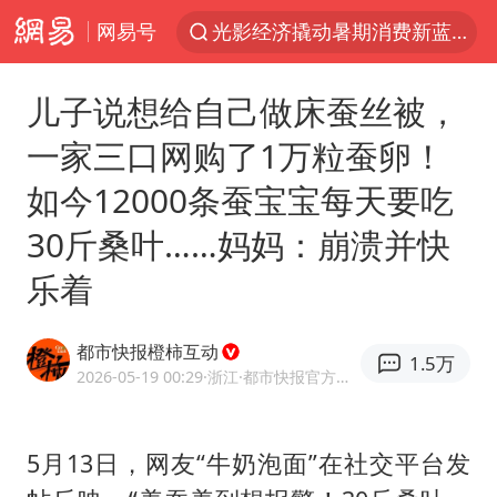
网易号
陈思诚零点晒照为佟丽娅庆生
郑丽文：台湾从来没有“独立”过
儿子说想给自己做床蚕丝被，
36岁男演员成景区NPC后人气爆棚
一家三口网购了1万粒蚕卵！
新疆优化调整景区内自驾服务费
如今12000条蚕宝宝每天要吃
情侣平潭拍日出坠崖1死1伤
30斤桑叶……妈妈：崩溃并快
全民健身事业高质量发展
乐着
上四休三，但降薪1000元，你接受吗？
台当局重金为“台独”织“皇帝新衣”
都市快报橙柿互动
1.5万
检测列车撞人致11死2伤 涉事单位被罚
2026-05-19 00:29
·浙江
·都市快报官方网易号
商场现钱学森巨幅海报 负责人回应
几元成本的AI广告导致千万市值蒸发
5月13日，网友“牛奶泡面”在社交平台发