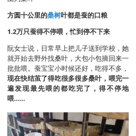
方圆十公里的
桑树
叶都是蚕的口粮
1.2万只蚕得不停喂，忙到停不下来
阮女士说，日常早上把儿子送到学校，她
就开始去野外找桑叶，大包小包摘回来一
批批喂。蚕宝宝小时候还好，吃得不多，
现在快结茧了得吃很多很多桑叶，喂完一
遍发现最先喂的都吃完了，得不停地
喂……