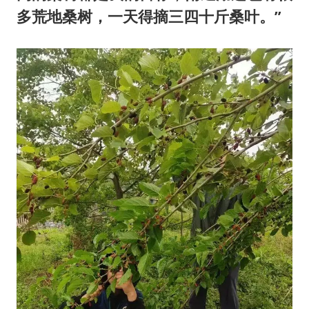
多荒地桑树，一天得摘三四十斤桑叶
。”