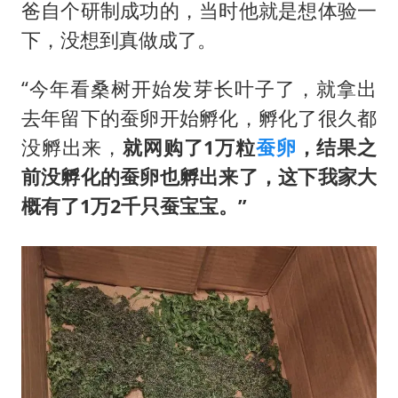
爸自个研制成功的，当时他就是想体验一
下，没想到真做成了。
“今年看桑树开始发芽长叶子了，就拿出
去年留下的蚕卵开始孵化，孵化了很久都
没孵出来，
就
网购了1万粒
蚕卵
，结果之
前没孵化的蚕卵也孵出来了，这下我家大
概有了1万2千只蚕宝宝
。”