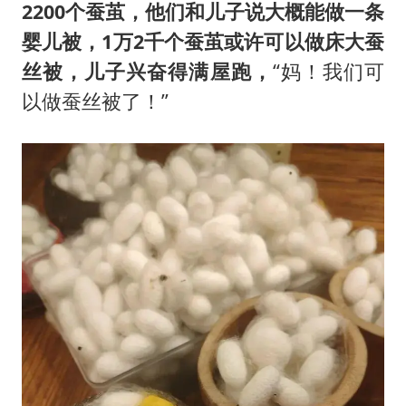
2200个蚕茧，他们和儿子说大概能做一条
婴儿被，1万2千个蚕茧或许可以做床大蚕
丝被，儿子兴奋得满屋跑
，
“妈！我们可
以做蚕丝被了！”