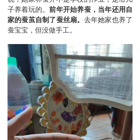
子养着玩的。
前年开始养蚕，当年还用自
家的蚕茧自制了蚕丝扇。
去年她家也养了
蚕宝宝，但没做手工。