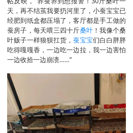
帖反映，“养蚕养到想报警！30斤桑叶一
老挝国会主席赛宋蓬逝世
天，再不结茧我要扔河里了，小蚕宝宝已
购飞机票7分钟后退票被扣2022元
经肥到纸盒都压塌了，客厅都是手工做的
白海豚将正面袭击贯穿浙江
蚕房子，每天喂三四十斤
桑叶
！我像个桑
酒店回应车内过夜被收150元
叶贩子一样狼狈扛货，
蚕宝宝
们白白胖胖
黄金牛市回来了吗
吃得嘎嘎香，一边吃一边拉，我一边害怕
乐享全民健身 共筑健康中国
一边收拾一边崩溃……”