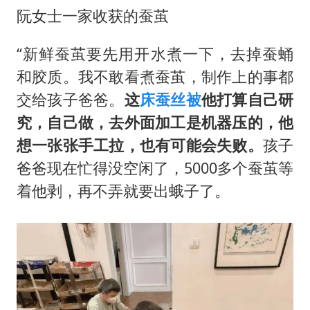
阮女士一家收获的蚕茧
“新鲜蚕茧要先用开水煮一下，去掉蚕蛹
和胶质。我不敢看煮蚕茧，制作上的事都
交给孩子爸爸。
这
床蚕丝被
他打算自己研
究，自己做，去外面加工是机器压的，他
想一张张手工拉，也有可能会失败
。
孩子
爸爸现在忙得没空闲了，5000多个蚕茧等
着他剥，再不弄就要出蛾子了。