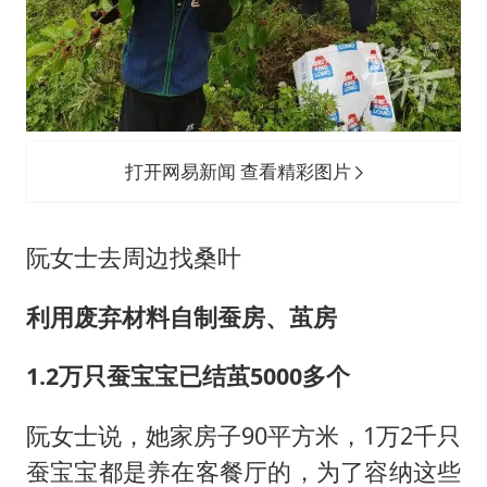
打开网易新闻 查看精彩图片
阮女士去周边找桑叶
利用废弃材料自制蚕房、茧房
1.2万只蚕宝宝已结茧5000多个
阮女士说，她家房子90平方米，1万2千只
蚕宝宝都是养在客餐厅的，为了容纳这些