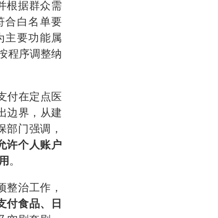
并根据群众需
符合白名单要
为主要功能属
按程序调整纳
支付在定点医
出边界，从建
保部门强调，
允许个人账户
用
。
项整治工作，
支付食品、日