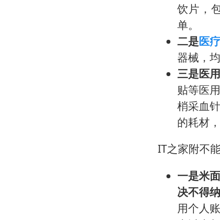
饮片，
单。
二是
医
器械，
三是医
贴等医
梢采血
的耗材
IT之家附不
一是米
决不得
用个人