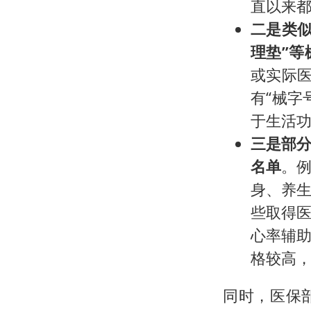
直以来
二是类
理垫”等
或实际医
有“械字
于生活
三是部分
名单
。
身、养
些取得
心率辅
格较高，
同时，医保