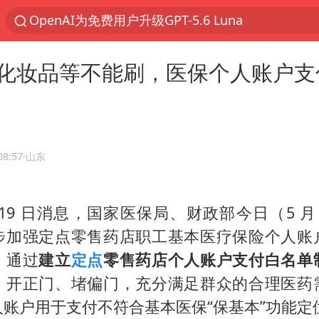
OpenAI为免费用户升级GPT-5.6 Luna
以“新”破局 首发经济点亮城市消费活力
化妆品等不能刷，医保个人账户支
部分观众入场受阻 浙江省博物馆致歉
U17国足三战全胜
我国编制完成新版全月地质图
法国下周开始禁止未经同意的电话营销
08:57
·山东
台风白海豚登陆地点更新
月 19 日消息，国家医保局、财政部今日（5 月
巡查组提问 工作人员偷用手机查答案
步加强定点零售药店职工基本医疗保险个人账
看守所辅警收受10万获刑1年
，通过
建立
定点
零售药店个人账户支付白名单
国家气候中心：8月将有4轮高温过程，部分地区可达
，开正门、堵偏门，充分满足群众的合理医药
郑国霖回应去景区上班被保安拦下
账户用于支付不符合基本医保“保基本”功能定