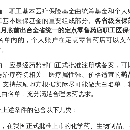
宇树科技 打新
确，职工基本医疗保险基金由统筹基金和个人
美股三大指数集体收跌 西数跌超13%
工基本医保基金的重要组成部分。
各省级医保
女子利用漏洞0元薅走3000多件家电
 年 9 月底前出台全省统一的定点零售药店职工医
多地要求领导干部带头休假
名单内的，个人账户在定点零售药店可以支
泰国一女公务员妆容引争议 本人回应
付。
台风白海豚进入48小时警戒线
的，应是经药监部门正式批准注册或备案，可
27岁女子成组织卖淫集团主犯被通缉
与治疗密切相关、医疗属性强、价格适宜的
药
奋进开新局 实干挑大梁
。支持鼓励地方根据实际尽可能做大白名单，
入白名单，充分满足合理医药需求。
合上述条件的包含以下几类：
品
，在我国正式批准上市的化学药、生物制品、