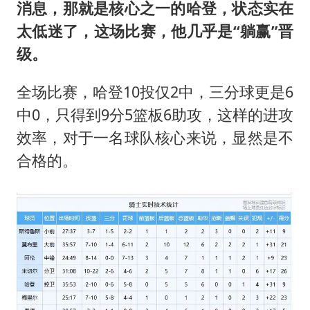
消息，那就是核心之一的哈登，状态实在
太低迷了，这场比赛，他几乎是“躺赢”晋
级。
全场比赛，哈登10投仅2中，三分球更是6
中0，只得到9分5篮板6助攻，这样的进攻
效率，对于一名球队核心来说，显然是不
合格的。