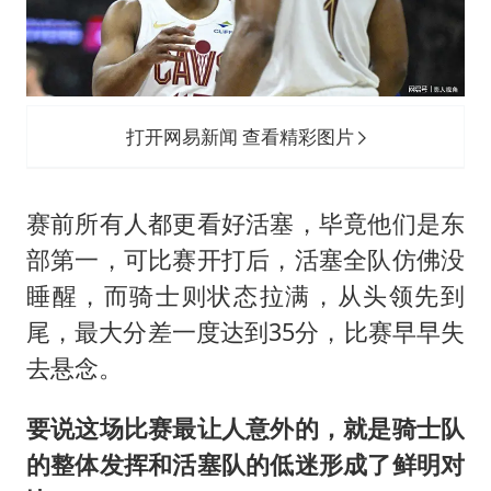
打开网易新闻 查看精彩图片
赛前所有人都更看好活塞，毕竟他们是东
部第一，可比赛开打后，活塞全队仿佛没
睡醒，而骑士则状态拉满，从头领先到
尾，最大分差一度达到35分，比赛早早失
去悬念。
要说这场比赛最让人意外的，就是骑士队
的整体发挥和活塞队的低迷形成了鲜明对