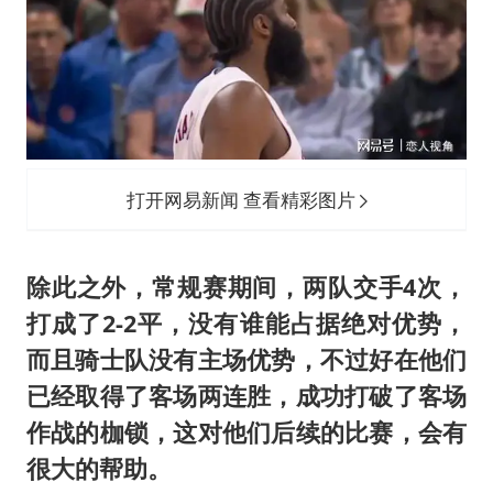
打开网易新闻 查看精彩图片
除此之外，常规赛期间，两队交手4次，
打成了2-2平，没有谁能占据绝对优势，
而且骑士队没有主场优势，不过好在他们
已经取得了客场两连胜，成功打破了客场
作战的枷锁，这对他们后续的比赛，会有
很大的帮助。