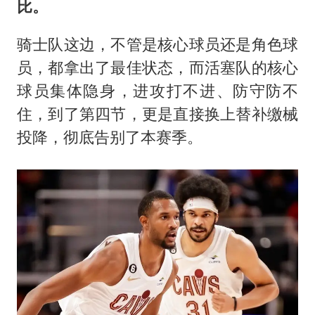
比。
骑士队这边，不管是核心球员还是角色球
员，都拿出了最佳状态，而活塞队的核心
球员集体隐身，进攻打不进、防守防不
住，到了第四节，更是直接换上替补缴械
投降，彻底告别了本赛季。