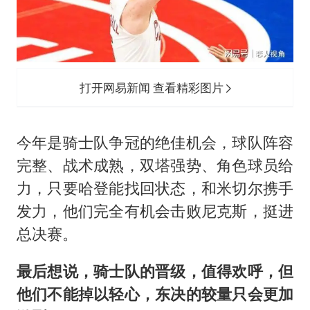
打开网易新闻 查看精彩图片
今年是骑士队争冠的绝佳机会，球队阵容
完整、战术成熟，双塔强势、角色球员给
力，只要哈登能找回状态，和米切尔携手
发力，他们完全有机会击败尼克斯，挺进
总决赛。
最后想说，骑士队的晋级，值得欢呼，但
他们不能掉以轻心，东决的较量只会更加