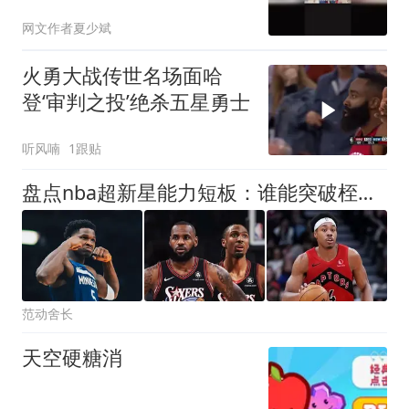
离詹姆斯和字母哥
网文作者夏少斌
火勇大战传世名场面哈
登‘审判之投’绝杀五星勇士
听风喃
1跟贴
盘点nba超新星能力短板：谁能突破桎梏，完成自我升级？
范动舍长
天空硬糖消