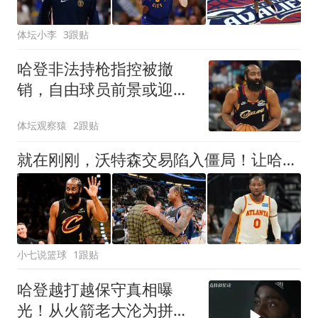
体坛小李
3跟贴
哈登非法持枪指控被撤
销，自由球员前景或迎转
机：一项关键决定落下
体坛观察猿
2跟贴
就在刚刚，沃特森交易陷入僵局！让哈登白白等待两月，骑士该醒悟了，争取库明加
小七说篮球
1跟贴
哈登越打越保守真相曝
光！从火箭老大沦为拼