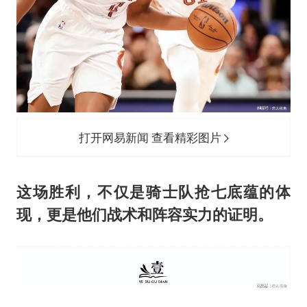
打开网易新闻 查看精彩图片
这场胜利，不仅是骑士队抢七底蕴的体
现，更是他们战术和阵容实力的证明。