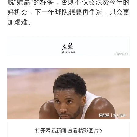
脱“躺赢”的标签，否则不仅会浪费今年的
好机会，下一年球队想要再争冠，只会更
加艰难。
打开网易新闻 查看精彩图片