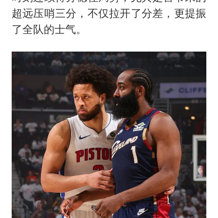
超远压哨三分，不仅拉开了分差，更提振
了全队的士气。