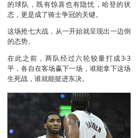
的球队，既有惊喜也有隐忧，哈登的状
态，更是成了骑士争冠的关键。
这场抢七大战，从一开始就呈现出一边倒
的态势。
在此之前，两队经过六轮较量打成3-3
平，各自在客场赢下一场，谁能拿下这场
生死战，谁就能挺进东决。