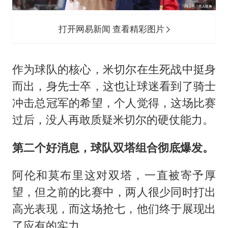
打开网易新闻 查看精彩图片
作为球队的核心，米切尔在生死战中挺身
而出，身先士卒，这也让球迷看到了骑士
冲击总冠军的希望，个人觉得，这场比赛
过后，没人再敢质疑米切尔的硬仗能力。
第二个好消息，球队双塔组合彻底爆发。
阿伦和莫布里这对双塔，一直被寄予厚
望，但之前的比赛中，两人很少同时打出
高光表现，而这场抢七，他们终于展现出
了应有的实力。