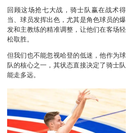
回顾这场抢七大战，骑士队赢在战术得
当、球员发挥出色，尤其是角色球员的爆
发和主教练的精准调整，让他们在客场轻
松取胜。
但我们也不能忽视哈登的低迷，他作为球
队的核心之一，其状态直接决定了骑士队
能走多远。