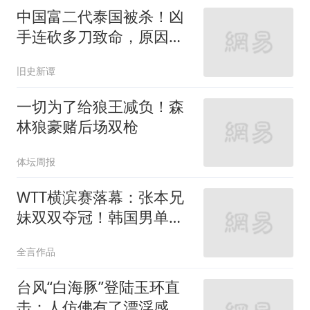
中国富二代泰国被杀！凶
手连砍多刀致命，原因曝
光，网友：真活该
旧史新谭
一切为了给狼王减负！森
林狼豪赌后场双枪
体坛周报
WTT横滨赛落幕：张本兄
妹双双夺冠！韩国男单摘
银，国乒女单获亚军
全言作品
台风“白海豚”登陆玉环直
击：人仿佛有了漂浮感