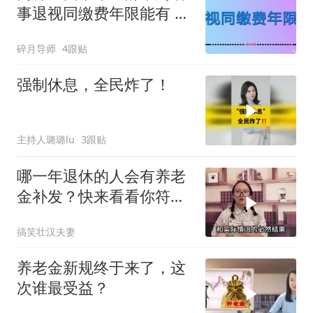
事退视同缴费年限能有 25
年，企退才不到 10 年？
碎月导师
4跟贴
强制休息，全民炸了！
主持人璐璐lu
3跟贴
哪一年退休的人会有养老
金补发？快来看看你符合
条件吗？
搞笑壮汉夫妻
养老金新规终于来了，这
次谁最受益？