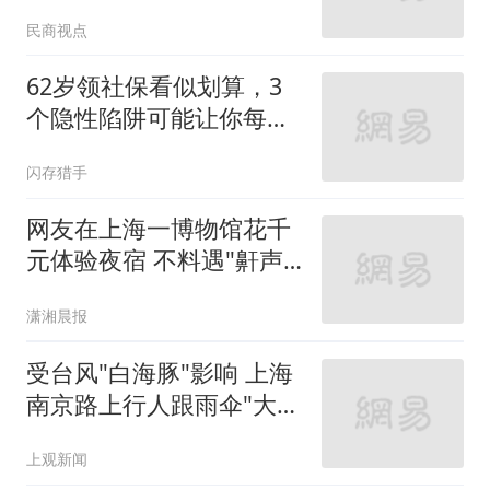
民商视点
62岁领社保看似划算，3
个隐性陷阱可能让你每月
少拿30%
闪存猎手
网友在上海一博物馆花千
元体验夜宿 不料遇"鼾声
攻击"
潇湘晨报
受台风"白海豚"影响 上海
南京路上行人跟雨伞"大搏
斗"
上观新闻