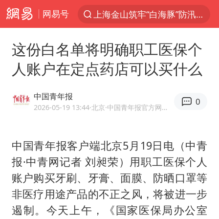
网易号
上海金山筑牢“白海豚”防汛屏障
夏日经济乘热而上 消费市场向新而行
这份白名单将明确职工医保个
白海豚对华东华北影响会大于巴威
人账户在定点药店可以买什么
于东来回应胖东来近25年老店年底关闭
《披荆斩棘2026》阵容官宣
中国青年报
0
全球最大级别运输船通过长江大桥
2026-05-19 13:44
·北京
·中国青年报官方网易号
独闯南太行的失联女生最后轨迹已确认
中国青年报客户端北京5月19日电（中青
上海全力守护市民“菜篮子”
报·中青网记者 刘昶荣）用职工医保个人
国足U17与阿森纳决赛取消 并列冠军
账户购买牙刷、牙膏、面膜、防晒口罩等
白海豚北上或致京津冀暴雨
非医疗用途产品的不正之风，将被进一步
构建更高水平的全民健身公共服务体系
遏制。今天上午，《国家医保局办公室