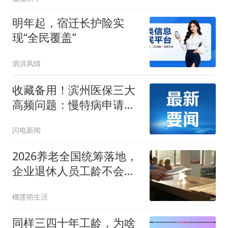
明年起，宿迁长护险实
现“全民覆盖”
泗洪风情
收藏备用！滨州医保三大
高频问题：慢特病申请、
狂犬疫苗报销、生育津贴
闪电新闻
申领看这里
2026养老全国统筹落地，
企业退休人员工龄不会批
量重算
榴莲唠生活
同样三四十年工龄，为啥