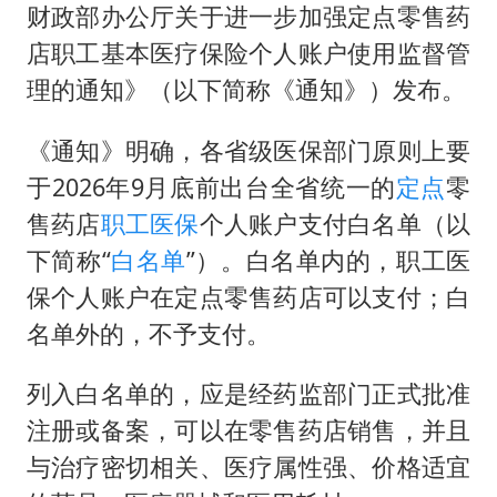
上门女婿出轨女邻居多年被判重婚罪
财政部办公厅关于进一步加强定点零售药
香港刷新1884年以来最高气温纪录
店职工基本医疗保险个人账户使用监督管
新疆一婚礼线上邀请引热议
理的通知》（以下简称《通知》）发布。
《龙餐馆》 冲奖
《通知》明确，各省级医保部门原则上要
存款市场为何两极分化
于2026年9月底前出台全省统一的
定点
零
云南一男子胃中取出180颗铁钉
售药店
职工医保
个人账户支付白名单（以
以军士兵把枪口对准中国记者
下简称“
白名单
”）。白名单内的，职工医
保个人账户在定点零售药店可以支付；白
总书记点赞的非遗苗绣焕发新生机
名单外的，不予支付。
列入白名单的，应是经药监部门正式批准
注册或备案，可以在零售药店销售，并且
与治疗密切相关、医疗属性强、价格适宜