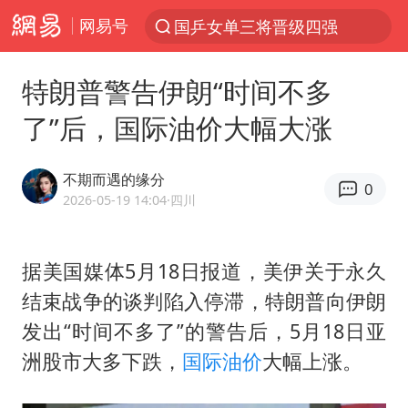
网易号
国乒女单三将晋级四强
光影经济撬动暑期消费新蓝海
特朗普警告伊朗“时间不多
三警齐发！多地10级以上雷暴大风
了”后，国际油价大幅大涨
马克·艾伦退出斯诺克中国公开赛
日本发布排名：“中国第一，美日德韩英法居后”
不期而遇的缘分
0
央视新主播李秋莹孙亚鹏亮相
2026-05-19 14:04
·四川
情侣平潭拍日出坠崖1死1伤
据美国媒体5月18日报道，美伊关于永久
大V：马科斯把路走绝了
结束战争的谈判陷入停滞，特朗普向伊朗
白海豚将正面袭击贯穿浙江
发出“时间不多了”的警告后，5月18日亚
购飞机票7分钟后退票被扣2022元
洲股市大多下跌，
国际油价
大幅上涨。
杭州全市有序停课