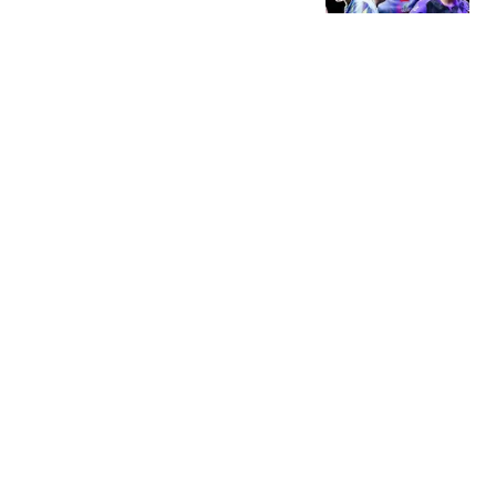
头，蒯曼强势爆发
慢歌轻步谣
《功夫女足》分账7.73
亿，新加坡首日破200万
新元，周星驰赢麻了
手工制作阿歼
德转公布U23身价榜：亚
马尔2.2亿欧居首，贝林厄
姆1.6亿欧次之
懂球帝
彻底凉凉？沈腾王炸新片
口碑崩塌，30亿票房梦
碎，周星驰躺赢
可乐谈情感
热搜