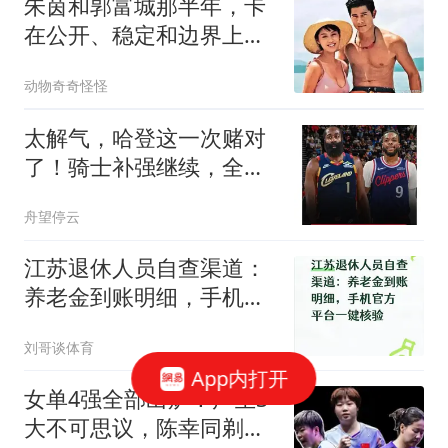
朱茵和郭富城那半年，卡
在公开、稳定和边界上，
最后谁都没敢先交出自己
动物奇奇怪怪
太解气，哈登这一次赌对
了！骑士补强继续，全新
阵容给了他底气
舟望停云
江苏退休人员自查渠道：
养老金到账明细，手机官
方平台一键核验
刘哥谈体育
App内打开
女单4强全部出炉！产生3
大不可思议，陈幸同剃光