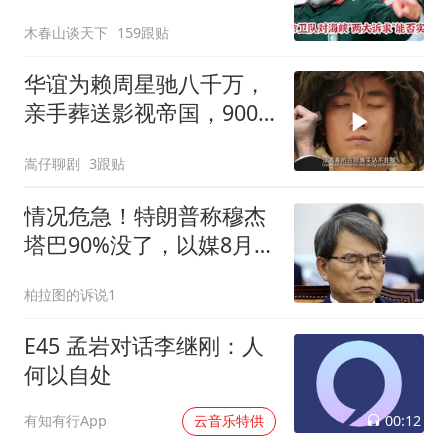
现不了就免谈？
木春山谈天下
159跟贴
华谊为赖周星驰八千万，
亲手葬送影视帝国，900
亿灰飞烟灭
嵩仔聊剧
3跟贴
情况危急！特朗普称穆杰
塔巴90%没了，以媒8月7
日爆其紧急送医
柏拉图的诉说1
E45 孟岩对话李继刚：人
何以自处
00:12
有知有行App
云音乐特供