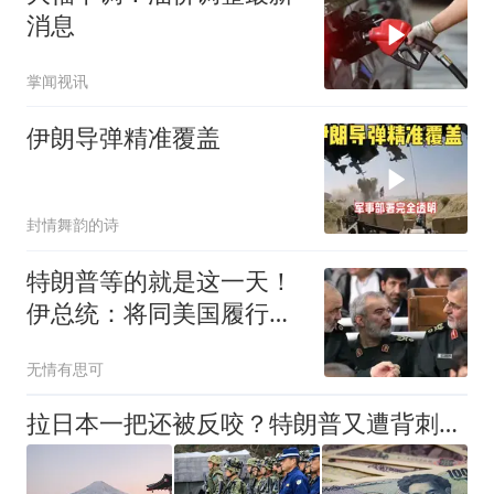
消息
掌闻视讯
伊朗导弹精准覆盖
封情舞韵的诗
特朗普等的就是这一天！
伊总统：将同美国履行协
议，革命卫队急了
无情有思可
拉日本一把还被反咬？特朗普又遭背刺，日网民：再偷袭美国珍珠港