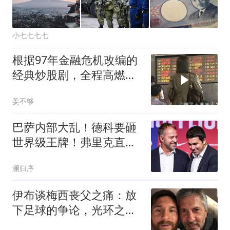
小七七七七
根据97年金融危机改编的
经典炒股剧，全程高燃毫
无尿点！
姜不够
巴萨内部大乱！德科要砸
世界级王牌！弗里克直接
说不
澜归序
伊布谈梅西丧父之痛：放
下足球的争论，光环之下
他只是一名普通儿子