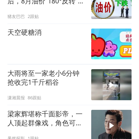
后，8月油价“180°反转”，
2026年汽柴油“第5跌”，
猪友巴巴
2跟贴
92汽油预降近0.31元/升，
下次8月14日调价，1个坏
天空硬糖消
消息！
大雨将至一家老小6分钟
抢收完1千斤稻谷
潇湘晨报
86跟贴
梁家辉堪称千面影帝，一
人顶起群像戏，角色可塑
性超强
果然探影
1跟贴