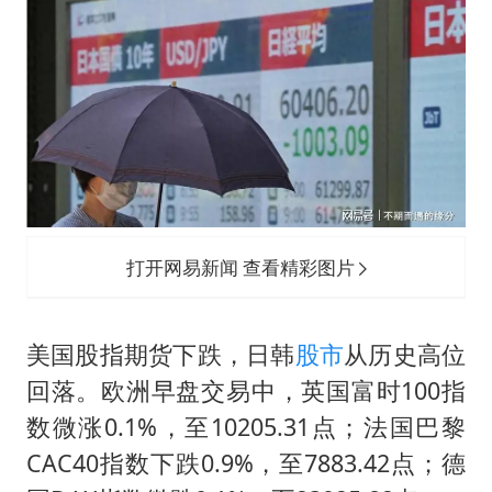
陈思诚零点晒照为佟丽娅庆生
夏日经济乘“热”而上 消费市场向“新”而行
36岁男演员成景区NPC后人气爆棚
身体出现这几个信号可能是肝在求救
宇树王兴兴被问了360多个问题
几元成本的AI广告导致千万市值蒸发
台当局重金为“台独”织“皇帝新衣”
打开网易新闻 查看精彩图片
乐享全民健身 共筑健康中国
美国股指期货下跌，日韩
股市
从历史高位
回落。欧洲早盘交易中，英国富时100指
数微涨0.1%，至10205.31点；法国巴黎
CAC40指数下跌0.9%，至7883.42点；德