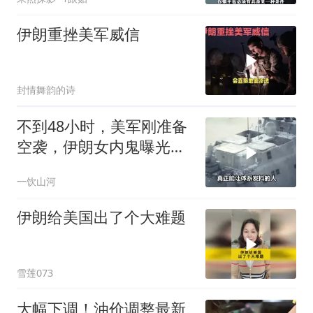
伊朗重挫美军威信
封情舞韵的诗
不到48小时，美军刚准备
空袭，伊朗女内鬼曝光，
身份级别意外
一饮山河
伊朗给美国出了个大难题
雪莲073
大幅下调！油价调整最新