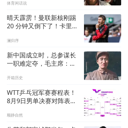
体育闲话说
晴天霹雳！曼联新核刚踢
20 分钟又倒下了！卡里克
哭晕
澜归序
新中国成立时，总参谋长
一职难定夺，毛主席：请
在青岛的子敬出山
开箱历史
WTT乒乓冠军赛赛程表！
8月9日男单决赛对阵表！
女单决赛对阵时间
顺静自然