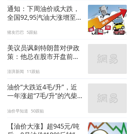
通知：下周油价或大跌，
全国92,95汽油大涨增至
1.35元/升后重新下跌，预
猪友巴巴
5跟贴
跌近0.34元/升！
美议员讽刺特朗普对伊政
策：他总在股市开盘前说
不打了
澎湃新闻
11跟贴
油价“大跌近4毛/升”，近
一年涨超“7毛/升”的汽柴
油，8月14日或再大降
油价早知道
50跟贴
【油价大涨】超945元/吨