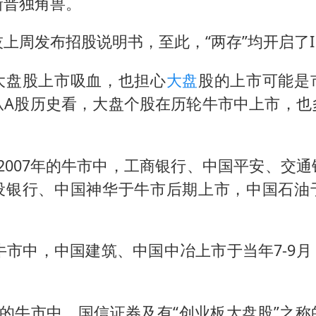
新晋独角兽。
百花奖开幕式
38岁演员求职万岁山NPC成功
上周发布招股说明书，至此，“两存”均开启了I
老中医：立秋后养心是关键
大盘股上市吸血，也担心
大盘
股的上市可能是
国防部：中国军队坚决反制任何闹海挑衅图谋
从A股历史看，大盘个股在历轮牛市中上市，也
我国外贸延续良好增长态势
东航：国内客票提前14天免费退改
5-2007年的牛市中，工商银行、中国平安、交
欧阳娜娜窦靖童好搭
设银行、中国神华于牛市后期上市，中国石油
夯实基础开新局
小牛市中，中国建筑、中国中冶上市于当年7-9
015年的牛市中，国信证券及有“创业板大盘股”之