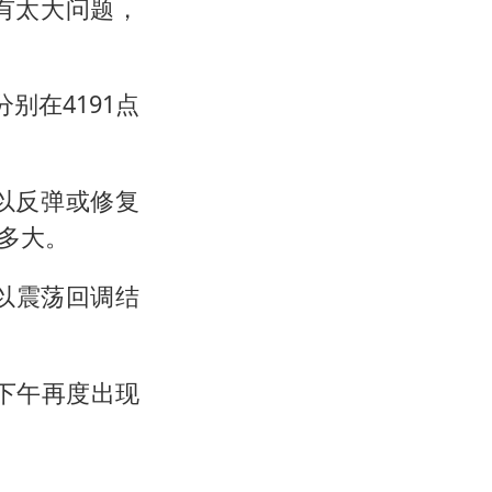
有太大问题，
别在4191点
以反弹或修复
多大。
以震荡回调结
夏下午再度出现