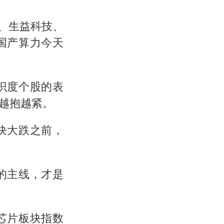
技、生益科技、
国产算力今天
识度个股的表
越抱越紧。
块大跌之前，
的主线，才是
芯片板块指数