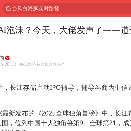
台风白海豚实时路径
“电影+”如何激发千亿级消费新活力？
AI泡沫？今天，大佬发声了——道
秘鲁和墨西哥宣布恢复外交关系
沙特土耳其巴基斯坦签署共同防务协议
中医教你一招提升气血
闻
全球首个长时储能一体化产业园量产
19:20
·四川
·每日经济新闻官方网易号
四川宜宾市高县4.9级地震致1人死亡
站，长江存储启动IPO辅导，辅导券商为中信
胜宏科技：股票交易异常波动
中巨芯：上半年归母净利润1405.77万元
美股存储板块集体大跌
最新发布的《2025全球独角兽榜》中，长江存
U17国足点球大战淘汰河床晋级决赛
入围，位列中国十大独角兽第9、全球第21，成