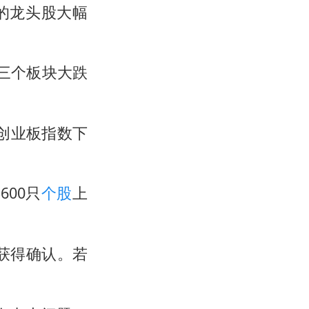
的龙头股大幅
三个板块大跌
，创业板指数下
600只
个股
上
获得确认。若