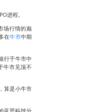
PO进程。
市场行情的巅
多在
牛市
中期
通银行于牛市中
于牛市见顶不
月，算是小牛市
称的蓝思科技分