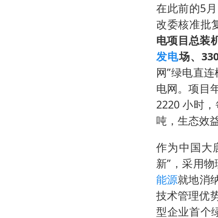
在此前的5
改委核准批
电项目总装
发电
场、3
网”绿电直
电网。项目年
2220 小时
吨，生态效
作为中国大
新”，采用
能源
就地消
技术管理优
型企业首个