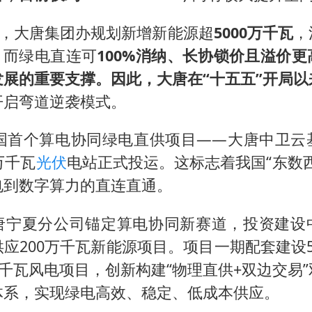
30年，大唐集团办规划新增新能源超
5000万千瓦
，
。而绿电直连可
100%消纳、长协锁价且溢价
发展的重要支撑。因此，大唐在“十五五”开局以
开启弯道逆袭模式。
全国首个算电协同绿电直供项目——大唐中卫云
万千瓦
光伏
电站正式投运。这标志着我国“东数
电到数字算力的直连直通。
唐宁夏分公司锚定算电协同新赛道，投资建设
应200万千瓦新能源项目。项目一期配套建设
万千瓦风电项目，创新构建“物理直供+双边交易
体系，实现绿电高效、稳定、低成本供应。