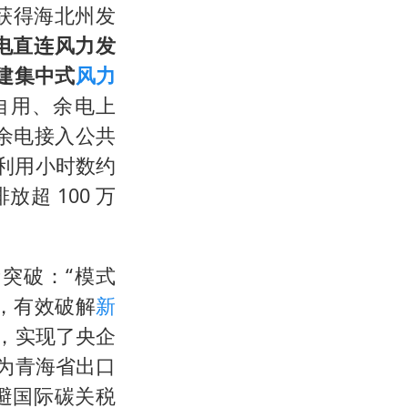
获得海北州发
电直连风力发
建集中式
风力
自用、余电上
余电接入公共
荷利用小时数约
放超 100 万
突破：“模式
，有效破解
新
，实现了央企
为青海省出口
避国际碳关税