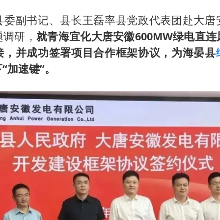
日本籍女网红在韩直播时自杀身亡
县委副书记、县长王磊率县党政代表团赴大唐
恩比德变瘦引热议
题调研，
就青海宜化大唐安徽600MW绿电直
多专业取消艺考 文化工作者要有文化
接，并成功签署项目合作框架协议，为海晏县
汕头市政府被约谈
“加速键”。
南太行山失联女孩最后信号不在山林
总书记关心百姓身边这些民生大事