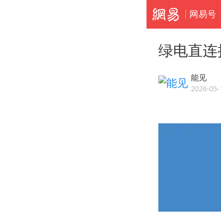
网易号
绿电直连
能见
2026-05-