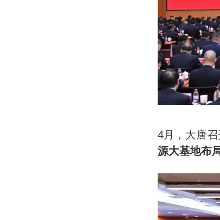
4月，大唐召
源大基地布