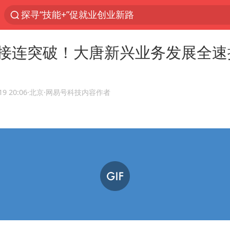
美国退回1000亿美元关税
山东财大教授刘海明逝世 终年38岁
接连突破！大唐新兴业务发展全速
李亚鹏向地铁吐血女孩捐99999元
台风白海豚或在华东沿海登陆
19 20:06
·北京
·网易号科技内容作者
弹药库存告急 美军补货难
如何把百年大党建设得更加坚强有力
香港殿堂级填词人黎彼得因病离世 终年76岁
FIFA官方支持因凡蒂诺
41岁女子为鼓励女儿考上985研究生
沙特否认与胡塞武装举行会谈
乘客脱鞋散发异味 司机提醒反被怼