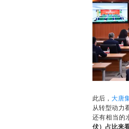
此后，
大唐
从转型动力
还有相当的
伏）占比来看，‌