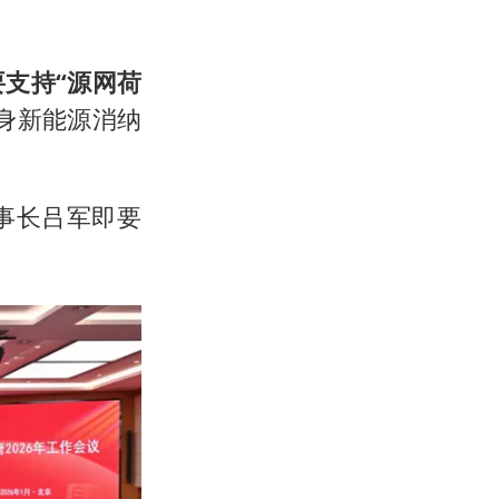
要支持“源网荷
身新能源消纳
事长吕军即要