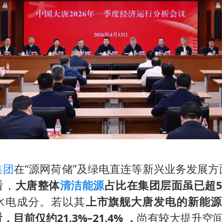
集团
在“源网荷储”及绿电直连等新兴业务发展
看，
大唐整体
清洁能源
占比在集团层面虽已超5
水电成分。若以其‌
上市旗舰大唐发电的新能源
目前仅约21.3%–21.4% ‌‌，
尚有较大提升空