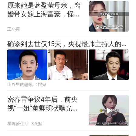
原来她是蓝盈莹母亲，离
婚带女嫁上海富豪，怪不
得女儿上央视大剧
工小屋
确诊到去世仅15天，央视最帅主持人的遭遇为人们敲响警钟！
山谷里的怒吼
1跟贴
密春雷争议4年后，前央
视“一姐”董卿现状曝光，
模样大变不敢认
星眸爱生活
3跟贴