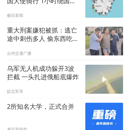
国大使骑行 1小时绕国境
线1圈
极目新闻
重大刑案嫌犯被抓：逃亡
途中刺伤多人 偷东西吃被
发现
台州交通广播
乌军无人机成功躲开3波
拦截 一头扎进俄船底爆炸
皖北军哥
2所知名大学，正式合并
麦可思研究