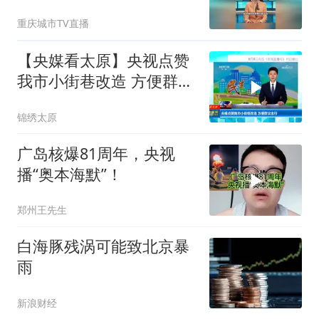
超八成胶水检出致癌物
重庆城市TV直播
【央媒看太原】央视点赞
我市小街巷改造 方便群众
出行
锦绣太原
广岛核爆81周年，央视
播“奥本海默”！
郑州王先生
白海豚残涡可能致北京暴
雨
新浪财经