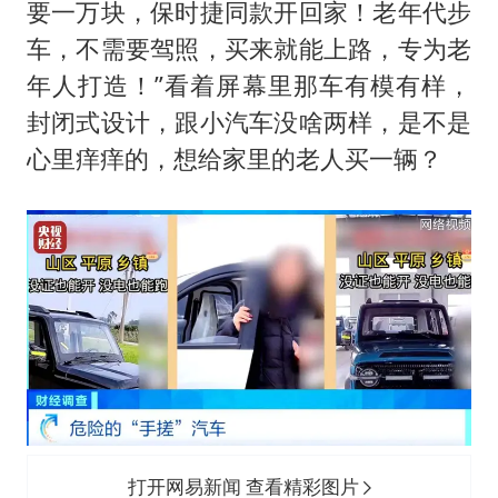
要一万块，保时捷同款开回家！老年代步
银河系根本不是扁平圆盘
车，不需要驾照，买来就能上路，专为老
谢霆锋演唱会隔空祝王菲生日快乐
年人打造！”看着屏幕里那车有模有样，
构建更高水平的全民健身公共服务体系
封闭式设计，跟小汽车没啥两样，是不是
心里痒痒的，想给家里的老人买一辆？
打开网易新闻 查看精彩图片