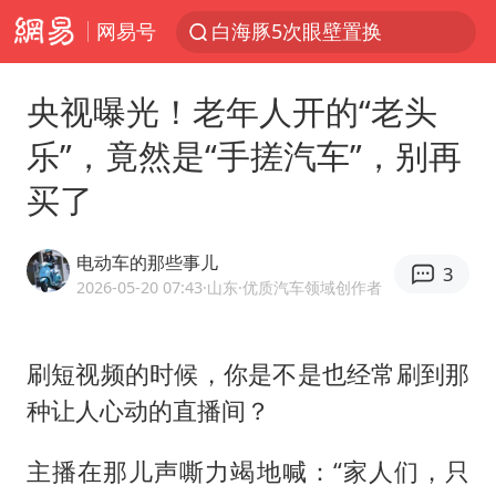
白海豚5次眼壁置换
网易号
王艺迪无缘横滨赛决赛
国足U17与阿森纳决赛取消 并列冠军
央视曝光！老年人开的“老头
武契奇会见泽连斯基有何意图
乐”，竟然是“手搓汽车”，别再
上海大部迎大暴雨
买了
“伊斯兰版北约”出现
电动车的那些事儿
伯克希尔净买入约200亿美元股票
3
2026-05-20 07:43
·山东
·优质汽车领域创作者
浙江海域将现5到8米巨浪到狂浪
上交绝杀清华 姚明笑出表情包
刷短视频的时候，你是不是也经常刷到那
白海豚在海上打了个结
种让人心动的直播间？
以军士兵把枪口对准中国记者
主播在那儿声嘶力竭地喊：“家人们，只
曝美下令调查弹药库存信息遭泄露事件