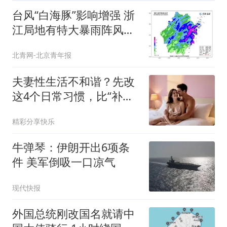
台风“白海豚”影响增强 浙
江局地有特大暴雨阵风可
达13至16级
北青网-北京青年报
夫妻性生活不和谐？先改
这4个日常习惯，比“补
品”更管用
精彩分享快乐
牛弹琴：伊朗开出6项条
件 美军倒吸一口凉气
现代快报
外国总统刚改国名就请中