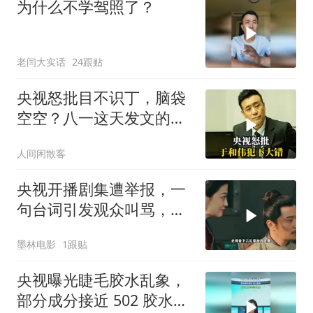
为什么不学驾照了？
老闫大实话
24跟贴
央视怒批目不识丁，脑袋
空空？八一这天发文的于
和伟，丢尽了
人间闲散客
央视开播剧集遭举报，一
句台词引发观众叫骂，宁
愿挨批也要播出
墨林电影
1跟贴
央视曝光睫毛胶水乱象，
部分成分接近 502 胶水2.