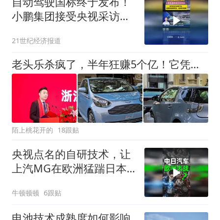
自动驾驶国标终于发布！
小鹏集团接受央视采访：
还要持续保障安全，监测
21世纪经济报道
安全数据
老头乐杀疯了，半年狂赚5个亿！它凭什么风靡美国？
陌上桃花开的
18跟贴
央视点名的自研技术，让
上汽MG在欧洲猛踹日本
汽车那条好腿
牛顿顿顿
6跟贴
电池技术成熟度如何影响