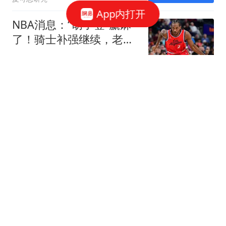
App内打开
NBA消息：“胡子登”赢麻
了！骑士补强继续，老东
家“深陷泥潭”
十级搞笑选手
普京总统说过的一句
话：“过去谁都不听我们讲
话。现在听好了！”
冰语历史
乌克兰计划从土耳其购买
70枚ATACMS导弹等武
器，但仍需美国国会批准
山河路口
WTT横滨赛：国乒再输张