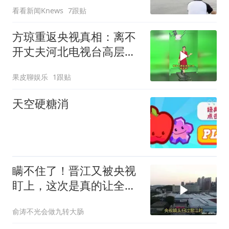
看看新闻Knews
7跟贴
方琼重返央视真相：离不
开丈夫河北电视台高层的
身份！
果皮聊娱乐
1跟贴
天空硬糖消
瞒不住了！晋江又被央视
盯上，这次是真的让全国
都服气了！
俞涛不光会做九转大肠