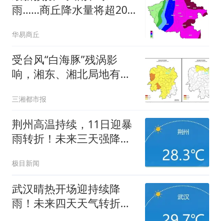
雨……商丘降水量将超200
毫米
华易商丘
受台风“白海豚”残涡影
响，湘东、湘北局地有暴
雨
三湘都市报
荆州高温持续，11日迎暴
雨转折！未来三天强降雨
来袭
极目新闻
武汉晴热开场迎持续降
雨！未来四天天气转折明
显