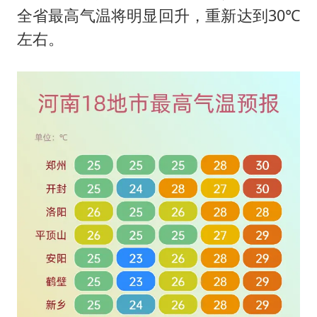
浙江海域将现5到8米巨浪到狂浪
全省最高气温将明显回升，重新达到30℃
伯克希尔净买入约200亿美元股票
左右。
上交绝杀清华 姚明笑出表情包
曝美下令调查弹药库存信息遭泄露事件
白海豚在海上打了个结
以军士兵把枪口对准中国记者
构建更高水平的全民健身公共服务体系