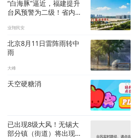
“白海豚”逼近，福建提升
台风预警为二级！省内部
分地区将迎暴雨、大暴
业翔民安
雨！
北京8月11日雷阵雨转中
雨
大峰
天空硬糖消
已出现8级大风！无锡大
部分镇（街道）将出现暴