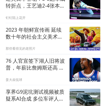
转折点，王艺迪2-4张本美
和交手四连胜终结
钉钉陌上花开
2023 年朝鲜宣传画 延续
数十年的社会主义美术风
格
那些看得见的老照片
76 人官宣签下湖人旧将波
普，年薪比詹姆斯还高 2
万美金
姜大叔侃球
享界G9泥坑测试视频被质
疑系AI合成 多位车评人回
应