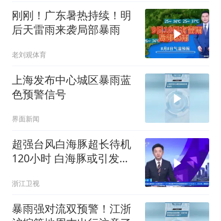
刚刚！广东暑热持续！明
后天雷雨来袭局部暴雨
老刘观体育
上海发布中心城区暴雨蓝
色预警信号
界面新闻
超强台风白海豚超长待机
120小时 白海豚或引发特
大暴雨
浙江卫视
暴雨强对流双预警！江浙