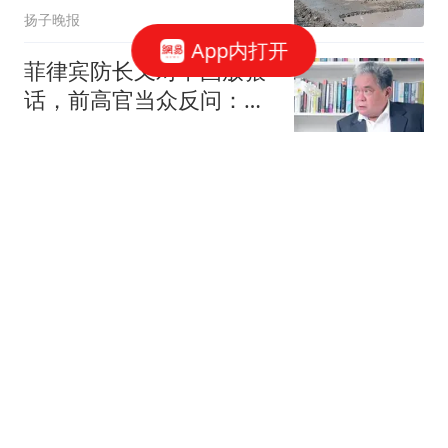
扬子晚报
App内打开
菲律宾防长又对中国放狠
话，前高官当众反问：你
敢去仁爱礁拦吗？
普览
今日！CCTV5直播国乒王
艺迪VS张本美和，5+中国
女篮，网络转中超+大连
晚池
可为出战中乙
0-2！1-2！WTA连爆大冷
门：萨巴+3号种子出局，
世界第1创尴尬纪录
大秦壁虎白话体育