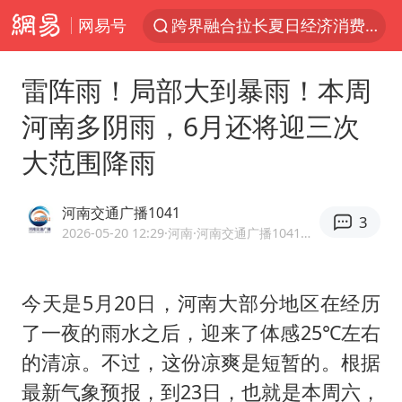
网易号
跨界融合拉长夏日经济消费链条
四川宜宾5.5级地震后余震为何不断
雷阵雨！局部大到暴雨！本周
白海豚5次眼壁置换
河南多阴雨，6月还将迎三次
上海轨交全网络地面高架区段限速运行
大范围降雨
王艺迪无缘横滨赛决赛
2026年7月份居民消费价格同比上涨0.5%
河南交通广播1041
3
武契奇会见泽连斯基有何意图
2026-05-20 12:29
·河南
·河南交通广播1041官方网易号
“伊斯兰版北约”出现
台铃电动车仅骑一年就断电趴窝
今天是5月20日，河南大部分地区在经历
了一夜的雨水之后，迎来了体感25℃左右
上海大部迎大暴雨
的清凉。不过，这份凉爽是短暂的。根据
方桃子代言广告视频已下架
最新气象预报，到23日，也就是本周六，