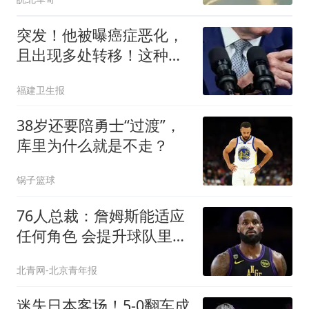
突发！他被曝癌症恶化，
且出现多处转移！这种癌
早期几乎无症状
福建卫生报
38岁还要陪勇士“过渡”，
库里为什么就是不走？
锅子篮球
76人总裁：詹姆斯能适应
任何角色 会提升球队里的
每个人
北青网-北京青年报
迷失日本客场！5-0翻车成