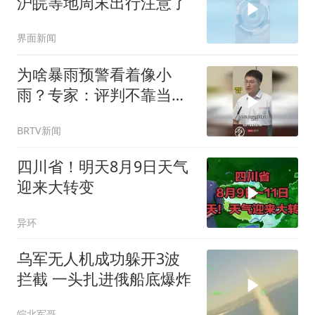
沪皖等地周末出行注意了
界面新闻
为啥暴雨预警看着像小
雨？专家：评判不靠当下
感受，24小时累计降雨量
BRTV新闻
说了算
四川省！明天8月9日天气
迎来大转变
异环
乌军无人机成功躲开3波
拦截 一头扎进俄船底爆炸
皖北军哥