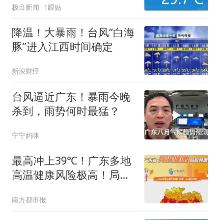
极目新闻
1跟贴
降温！大暴雨！台风“白海
豚”进入江西时间确定
新浪财经
台风逼近广东！暴雨今晚
杀到，雨势何时最猛？
宁宁妈咪
最高冲上39℃！广东多地
高温健康风险极高！局部
雨势强烈，伴有8级左右
南方都市报
雷雨大风