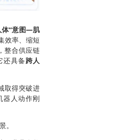
人体“意图—肌
集效率、缩短
，整合供应链
它还具备
跨人
领域取得突破进
机器人动作刚
景。