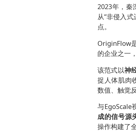
2023年，
从“非侵入式
点。
Origin
的企业之一，
该范式以
神
捉人体肌肉
数值、触觉
与EgoScal
成的信号源
操作构建了