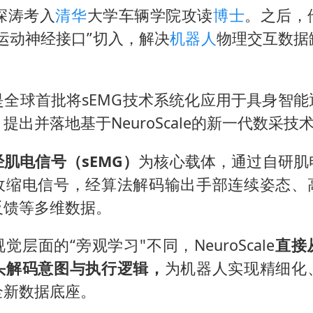
秦深涛考入
清华
大学车辆学院攻读
博士
。之后，
运动神经接口”切入，解决
机器人
物理交互数据
Flow是全球首批将sEMG技术系统化应用于具身智
提出并落地基于NeuroScale的新一代数采技
经肌电信号（sEMG）
为核心载体，通过自研肌
收缩电信号，经算法解码输出手部连续姿态、
反馈等多维数据。
e视觉层面的“旁观学习"不同，NeuroScale
直接
头解码意图与执行逻辑，
为机器人实现精细化
全新数据底座。