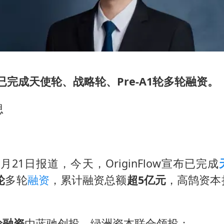
超颖电子拟投资20.86亿建设新项目
宇树科技中一签需缴款7.54万元
国防部：坚决反制任何闹海挑衅图谋
江苏发布台风蓝色预警
low已完成天使轮、战略轮、Pre-A1轮多轮融资。
两名乘客在飞机上因调节座椅起冲突
思
台湾海峡南口北上船舶实施交通管制
夯实基础开新局
月21日报道，今天，OriginFlow宣布已完成
轮
多轮
融资
，累计融资总额
超5亿元
，高鹄资本
轮融资
由蓝驰创投、绿洲资本联合领投；