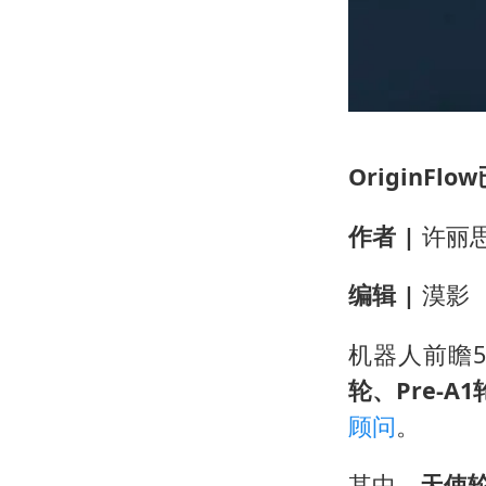
OriginF
作者 |
许丽
编辑 |
漠影
机器人前瞻5
轮、Pre-A1
顾问
。
其中，
天使