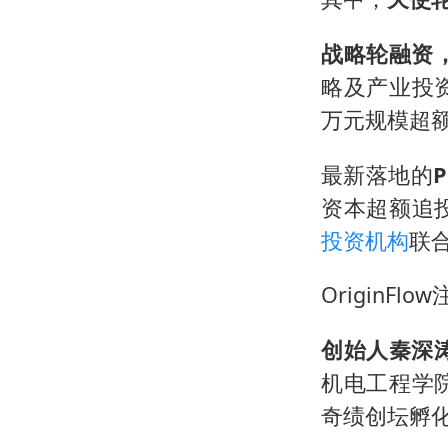
战略轮融资
略及产业投
万元规模超
最新落地的
资本超额追
投资机构
联
OriginFl
创始人秦深
机电工程学
奇绩创坛孵