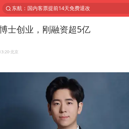
东航：国内客票提前14天免费退改
“电影+”如何激发千亿级消费新活力？
华博士创业，刚融资超5亿
向鹏0-3不敌张本智和
我国货物贸易进出口超30万亿元
曝韩国足协为外籍裁判员安排色情招待
13:20
·北京
台风白海豚加强
佛山通报笔试前13被淘汰后5名进体检
“新疆阿勒泰八月能滑雪”不实
广东雷州通报特教老师招聘违规事件
陈幸同晋级WTT横滨冠军赛8强
泰国枪击案凶手先杀祖父母后行凶
“立秋的第一杯奶茶”又爆单了