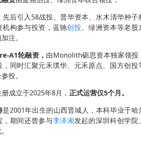
，
先后引入58战投、普华资本、水木清华种子
资机构参与投资，蓝驰
创投
、绿洲资本等老股
额加注。
Pre-A1轮融资，
由Monolith砺思资本独家领
投，同时汇聚元禾璞华、元禾原点、国方创投
合参投。
ow注册成立于2025年8月，
正式运营仅5个月。
涛
是2001年出生的山西晋城人，本科毕业于
院，期间还曾参与
李泽湘
发起的深圳科创学院
化。