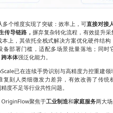
ale从多个维度实现了突破：效率上，可
直接对接
原生传导链路，
摒弃复杂转化流程，有效提升采
成本上，其依托全栈式解决方案优化硬件结构
设备部署门槛，适配多场景批量落地；同时
、跨本体
强泛化能力。
roScale已在连续手势识别与高精度力控重建
准复刻人类细微发力差异，有效改善了传统
制精度不足等行业共性问题。
riginFlow聚焦于
工业制造
和
家庭服务
两大场