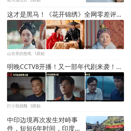
这才是黑马！《花开锦绣》全网零差评，漏看一眼都是损失！
山谷里的怒吼
1跟贴
明晚CCTV8开播！又一部年代剧来袭！阵容豪华，于和伟领衔
打小我就醜
3跟贴
中印边境再次发生对峙事
件，短短6年时间，印度