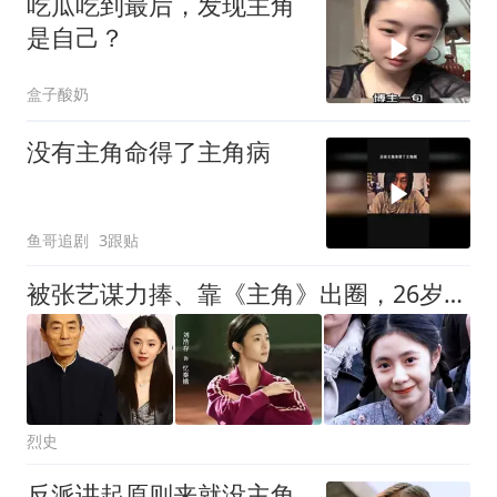
吃瓜吃到最后，发现主角
是自己？
盒子酸奶
没有主角命得了主角病
鱼哥追剧
3跟贴
被张艺谋力捧、靠《主角》出圈，26岁刘浩存百花奖这天好美好仙
烈史
反派讲起原则来就没主角