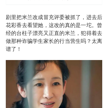
剧里把米兰改成冒充评委被抓了，进去后
花彩香去看望她，这改的真的是一坨。曾
经的台柱子漂亮又正直的米兰，犯得着去
做那种诈骗学生家长的行当营生吗？太离
谱了！