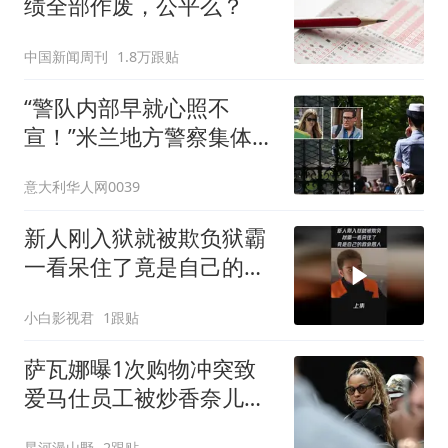
绩全部作废，公平么？
中国新闻周刊
1.8万跟贴
“警队内部早就心照不
宣！”米兰地方警察集体丑
闻发酵
意大利华人网0039
新人刚入狱就被欺负狱霸
一看呆住了竟是自己的救
命恩人
小白影视君
1跟贴
萨瓦娜曝1次购物冲突致
爱马仕员工被炒香奈儿门
店停业
星河漫山野
2跟贴