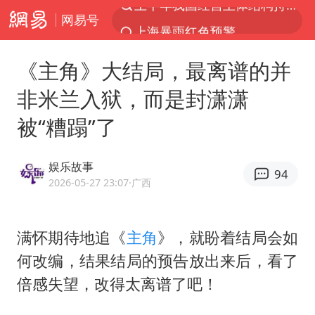
网易号
上海暴雨红色预警
上海：5号线16号线浦江线全线停运
《主角》大结局，最离谱的并
《披荆斩棘2026》阵容官宣
非米兰入狱，而是封潇潇
白海豚北上或致京津冀暴雨
被“糟蹋”了
国足U17与阿森纳决赛取消 并列冠军
上海有出现龙卷潜势
娱乐故事
94
王艺迪无缘横滨赛决赛
2026-05-27 23:07
·广西
上门女婿出轨女邻居多年被判重婚罪
女子发现前夫婚内与第三者育子
满怀期待地追《
主角
》，就盼着结局会如
何改编，结果结局的预告放出来后，看了
王艺迪2-4不敌张本美和止步4强
倍感失望，改得太离谱了吧！
以军士兵把枪口对准中国记者