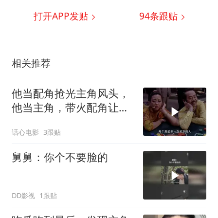
打开APP发贴
94
条跟贴
相关推荐
他当配角抢光主角风头，
他当主角，带火配角让人
难忘
话心电影
3跟贴
舅舅：你个不要脸的
DD影视
1跟贴