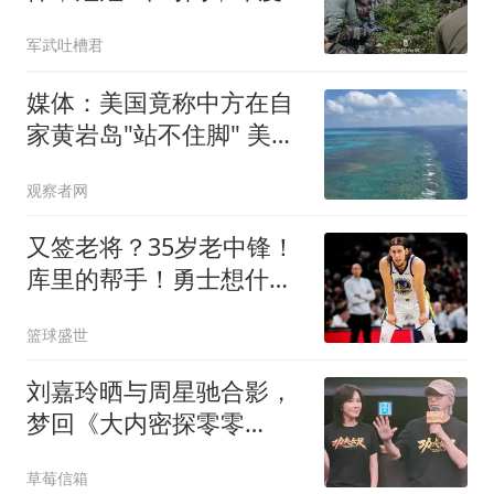
就好了伤疤忘了疼
军武吐槽君
媒体：美国竟称中方在自
家黄岩岛"站不住脚" 美方
才是
观察者网
又签老将？35岁老中锋！
库里的帮手！勇士想什
么？
篮球盛世
刘嘉玲晒与周星驰合影，
梦回《大内密探零零
发》，网友：情谊深厚
草莓信箱