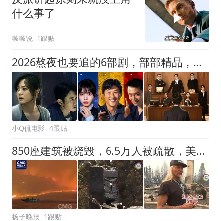
什么事了
啵啵说
1跟贴
2026熬夜也要追的6部剧，部部精品，哪一部有望成为年度剧王？
小Q侃电影
4跟贴
850座建筑被烧毁，6.5万人被疏散，美华盛顿州山火竟是人为纵火！37岁嫌犯供认：花2周研究天气后放火！其曾因杀死父亲入狱，有精神病史
扬子晚报
1跟贴