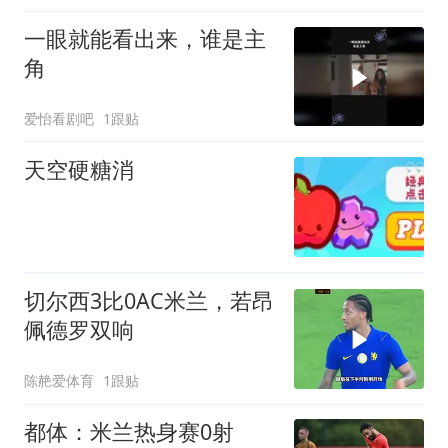
一眼就能看出来，谁是主
角
爱怡看剧吧
1跟贴
天空硬糖消
切尔西3比0AC米兰，若昂
佩德罗双响
陈赩爱体育
1跟贴
都体：米兰热身赛0射