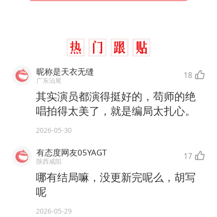
昵称是天衣无缝
18
广东汕尾
其实演员都演得挺好的，苟师的绝
唱拍得太美了，就是编局太扎心。
2026-05-30
有态度网友05YAGT
17
陕西咸阳
哪有结局嘛，没更新完呢么，胡写
呢
2026-05-29