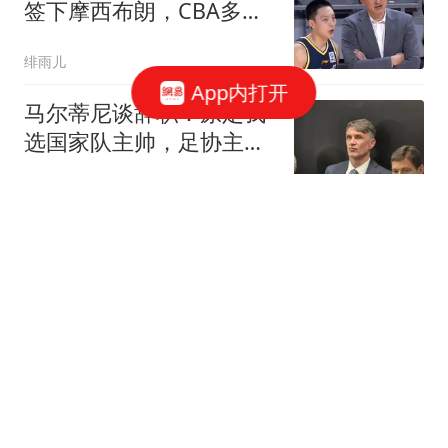
签下摩西布朗，CBA多队
出手抢人？
绯雨儿
App内打开
马尔蒂尼谈辞职：原定我
选国家队主帅，足协主席
临时改协议
懂球帝
皇马为何不买罗德里 穆里
尼奥找到了中场答案？
体坛周报
男子乘顺风车时猝死家属
向司机索赔18万 法院判了