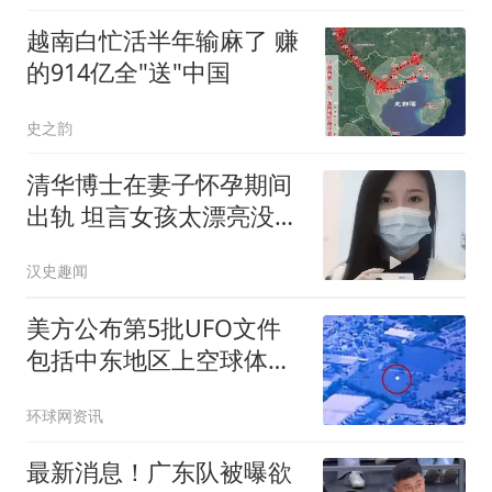
越南白忙活半年输麻了 赚
的914亿全"送"中国
史之韵
清华博士在妻子怀孕期间
出轨 坦言女孩太漂亮没把
持住
汉史趣闻
美方公布第5批UFO文件
包括中东地区上空球体有
关视频
环球网资讯
最新消息！广东队被曝欲