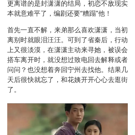
更离谱的是封潇潇的结局，初恋不敌现实
本就意难平了，编剧还要“糟蹋”他！
首先一直不解，来弟那么喜欢潇潇，当初
离别时就眼泪汪汪。可到了省秦后，行动
上又很淡漠，在潇潇主动来寻她，被误会
搭车离开时，就没想过致电回去解释或者
问问？也没想着奔回宁州去找他。结果几
天后很快就忘了，和花姨开开心心去逛街
了。