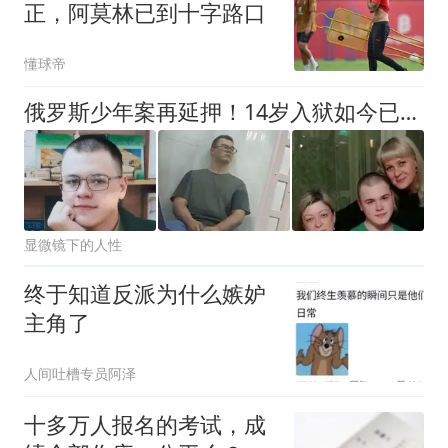
正，阿莫林已到十字路口
懂球帝
俄罗斯少年案再延押！14岁入狱如今已成年，法官还要关多久？
显微镜下的人性
终于知道反派为什么嫉妒
主角了
人间吐槽专员阿泽
十多万人报名的考试，成