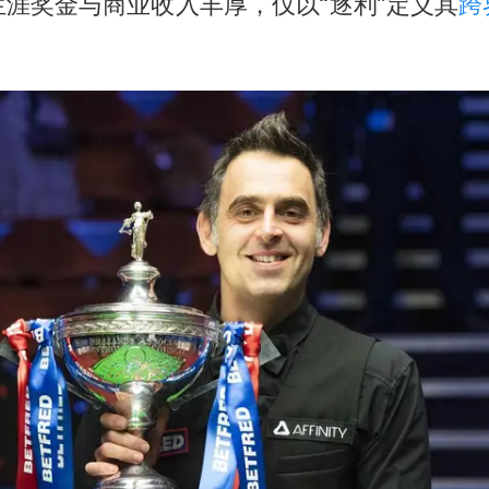
涯奖金与商业收入丰厚，仅以“逐利”定义其
跨