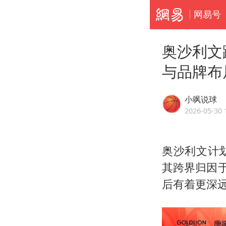
网易号
奥沙利文
与品牌布
小飒说球
2026-05-30 
奥沙利文计
其跨界归因
后有着更深