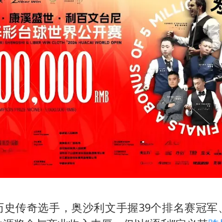
从硬核数据看中国硬核实力
河南：领导干部要带头休假
中方公布5项对美反制措施
13岁少年白天写作业晚上夜市炒粉
外交部回应日本将中国列为最大挑战
22岁女生南太行山失联已超十天
华为新款折叠屏电脑24999元起
坚持党全面领导和党中央集中统一领导
历史传奇选手，奥沙利文手握39个排名赛冠军