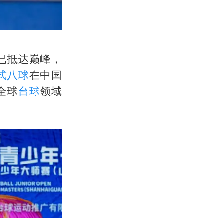
已抵达巅峰，
式八球
在中国
全球
台球
领域