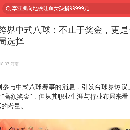
李亚鹏向地铁吐血女孩捐99999元
服务提质，内需扩容有保障
跨界中式八球：不止于奖金，更是
宝妈回应打疫苗护士被指不专业
局选择
美股收盘：道指再创历史新高
人贩子“梅姨”真实姓名曝光
被错换37年女子起诉医院：本不需辍学
18:37
·河南
“老头乐”悬挂“蒙H好几个8”上路
划参与中式八球赛事的消息，引发台球界热议
强台风白海豚逐渐向我国靠近
于“高额奖金”，但从其职业生涯与行业布局来看
被一条街帮助的“煎饼叔叔”去世
远的考量。
《Monica》填词人黎彼得去世
为鼓励女儿 41岁妈妈考上985研究生