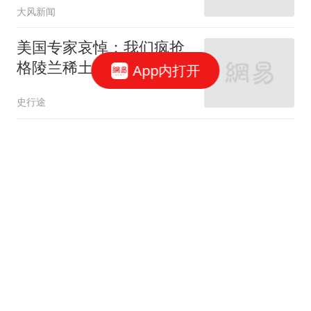
大风新闻
美国专家哀悼：我们疯抢
格陵兰稀土，竟然被一
App内打开
把"中国锁"卡死
史行途
16亿打了水漂，曼联管理
层还在重复同一个错误！
卡里克能撑多久？
曹老师评球
渐冻症父亲倒地去世 保险
按"病故"赔2000元儿子不
同意
1818黄金眼