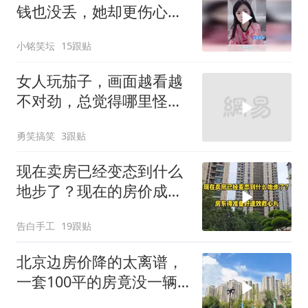
钱也没丢，她却更伤心
了！
小铭笑坛
15跟贴
女人玩茄子，画面越看越
不对劲，总觉得哪里怪怪
的！
勇笑搞笑
3跟贴
现在卖房已经变态到什么
地步了？现在的房价成笑
话了
告白手工
19跟贴
北京边房价降的太离谱，
一套100平的房竟没一辆
车贵，咋回事