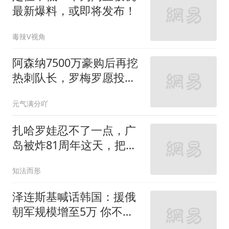
最新爆料，或即将发布！
毒辣V视角
阿森纳7500万豪购后再挖
热刺队长，罗梅罗愿投死
敌却遭否决
元气满分吖
扎哈罗娃忍不了一点，广
岛被炸81周年这天，把日
本骂了个狗血淋头
知法而形
泽连斯基喊话韩国：援俄
朝军规模增至5万 你不担
心吗