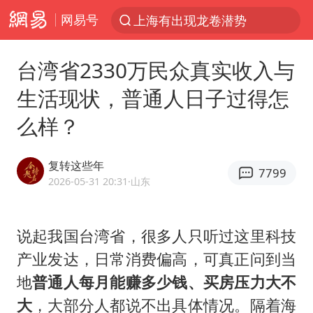
网易号
上海有出现龙卷潜势
上半年我国经营主体结构持续优化
台湾省2330万民众真实收入与
王传君 《披荆斩棘》
生活现状，普通人日子过得怎
上海：5号线16号线浦江线全线停运
么样？
白海豚预计将在浙江苍南到三门一带登陆
今日15时起福州地铁高架区段停运
复转这些年
7799
国足U17与阿森纳决赛取消 并列冠军
2026-05-31 20:31
·山东
王艺迪2-4不敌张本美和止步4强
上门女婿出轨女邻居多年被判重婚罪
说起我国台湾省，很多人只听过这里科技
产业发达，日常消费偏高，可真正问到当
2025年小学教师减少13.19万
地
普通人每月能赚多少钱、买房压力大不
王艺迪无缘横滨赛决赛
大
，大部分人都说不出具体情况。隔着海