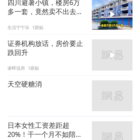
四川避暑小镇，楼房6万
多一套，竟然卖不出去，
整栋楼空无一人！
生活宁宁乐
1跟贴
证券机构放话，房价要止
跌回升
谢晖说房
1跟贴
天空硬糖消
日本女性工资差距超
20%！干一个月不如陪聊