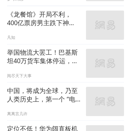
《龙餐馆》开局不利，
400亿票房男主跌下神
坛，沈腾翻身困难
凡知
举国物流大罢工！巴基斯
坦40万货车集体停运，工
业、出口全线告急
阅尽天下大事
中国，将成为全球，乃至
人类历史上，第一个 “电
力王国”
离离言几许
定位不低！华为阔直板机