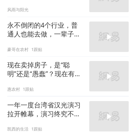
三天，太魔幻了！
风雨与阳光
永不倒闭的4个行业，普
通人也能去做，一辈子衣
食无忧
豪哥在农村
1跟贴
现在卖掉房子，是“聪
明”还是“愚蠢”？现在有了
答案
惠农村
1跟贴
一年一度台湾省汉光演习
拉开帷幕，演习终究不等
于实战
凯西的生活
1跟贴