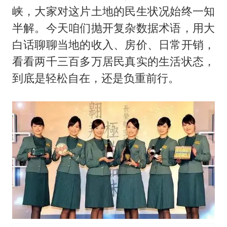
泰国：高度重视中国游客旅游体验
峡，大家对这片土地的民生状况始终一知
上海大部迎大暴雨
半解。今天咱们抛开复杂数据术语，用大
《龙餐馆》 冲奖
白话聊聊当地的收入、房价、日常开销，
蒯曼挺进WTT横滨冠军赛女单四强
看看两千三百多万居民真实的生活状态，
到底是轻松自在，还是负重前行。
以军士兵把枪口对准中国记者
笔试第一被劝弃考涉事副校长被撤职
白海豚5次眼壁置换
构建更高水平的全民健身公共服务体系