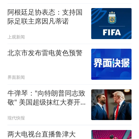
阿根廷足协表态：支持国
际足联主席因凡蒂诺
上观新闻
北京市发布雷电黄色预警
界面新闻
牛弹琴："向特朗普同志致
敬" 美国超级抹红大赛开
始了
现代快报
两大电视台直播鲁津大