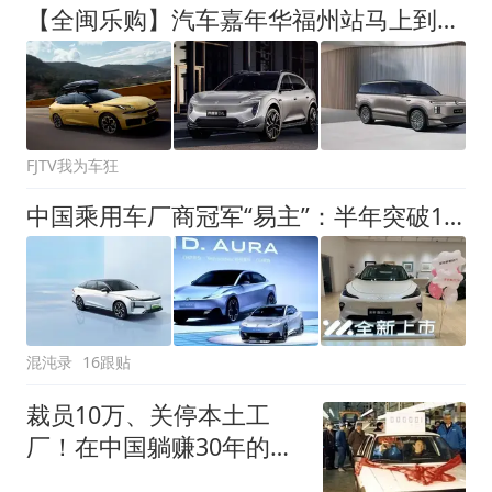
【全闽乐购】汽车嘉年华福州站马上到！这份逛展攻略必收
FJTV我为车狂
中国乘用车厂商冠军“易主”：半年突破100万辆，比亚迪退居第二
混沌录
16跟贴
裁员10万、关停本土工
厂！在中国躺赚30年的大
众，为啥撑不住了？