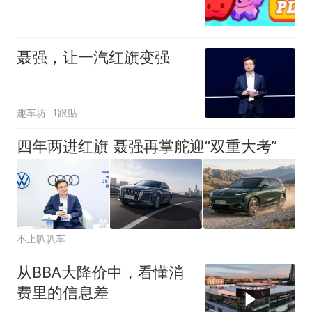
聂强，让一汽红旗变强
趣车坊
1跟贴
四年两进红旗 聂强再掌舵迎“双重大考”
不止叭叭车
从BBA大降价中，看懂消
费里的信息差