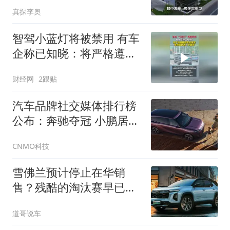
真探李奥
智驾小蓝灯将被禁用 有车
企称已知晓：将严格遵循
国家的规定，等待国家的
财经网
2跟贴
进一步要求
汽车品牌社交媒体排行榜
公布：奔驰夺冠 小鹏居第
三
CNMO科技
雪佛兰预计停止在华销
售？残酷的淘汰赛早已发
生
道哥说车