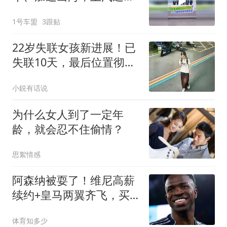
下一阶段路线定了！
1号车盟
3跟贴
22岁失联女孩新进展！已
失联10天，最后位置彻底
锁定致命悬崖野路
小鋭有话说
为什么女人到了一定年
龄，就会忍不住偷情？
思絮情感
阿森纳被耍了！维尼高薪
续约+皇马两翼齐飞，买
不到罗德里非坏事
体育知多少