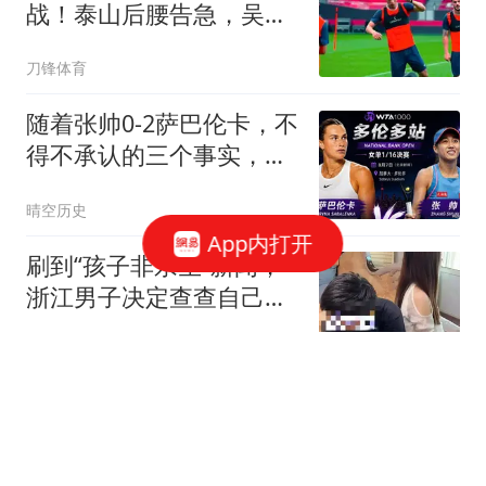
战！泰山后腰告急，吴兴
涵回避，津媒等保级再吹
刀锋体育
不迟
随着张帅0-2萨巴伦卡，不
得不承认的三个事实，张
帅已竭尽全力
晴空历史
App内打开
刷到“孩子非亲生”新闻，
浙江男子决定查查自己。
结果悲剧了：3个女儿全
听心堂
非亲生
罗梅罗争夺战解释劳塔罗
世界杯冤案 影射出国米和
意甲的悲哀