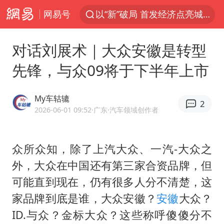
网易号
斯诺克中国公开赛8日开杆
日本广岛民众举行游行反对政府行径
对话刘展术｜大众安徽是转型
A股开盘：民爆、CPO等概念走强
先锋，与众09将于下半年上市
台风白海豚最新路径研判来了
日韩股市高开跳水 SK海力士下挫转跌
My车轱辘
2
AI能不能接广告
2026-06-01 09:52
·广东
·汽车领域创作者
OpenAI为免费用户升级GPT-5.6 Luna
众所众知，除了上汽大众、一汽-大众之
女子利用漏洞0元薅走3000多件家电
外，大众在中国还有第三家合资品牌，但
我国编制完成新版全月地质图
可能直到现在，仍有很多人分不清楚，这
现代版摸金校尉落网查获400多枚古币
家品牌到底是谁，大众安徽？
安徽
大众？
毛宁转发梯田音乐会视频海外网友赞叹
ID.与众？金标大众？这些称呼傻傻分不