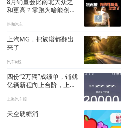
8月销量会比南北大众之
和更高？零跑为啥能创造
销量神话
路咖汽车
上汽MG，把族谱都翻出
来了
汽车K线
四份“2万辆”成绩单，铺就
亿辆新程向上台阶，上汽
前7个月稳健领跑
上海汽车报
天空硬糖消