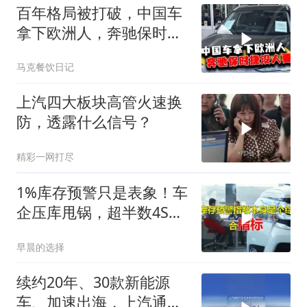
百年格局被打破，中国车
拿下欧洲人，奔驰保时捷
现在没人要了？
马克餐饮日记
上汽四大板块高管火速换
防，透露什么信号？
精彩一网打尽
1%库存预警只是表象！车
企压库甩锅，超半数4S店
正流血退场
早晨的选择
续约20年、30款新能源
车、加速出海，上汽通用