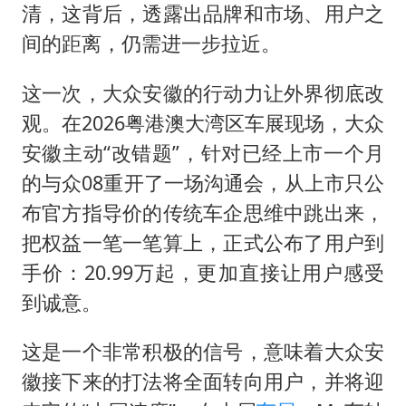
张帅不敌萨巴伦卡无缘多伦多站16强
清，这背后，透露出品牌和市场、用户之
男子结婚8年发现3个女儿均非亲生
间的距离，仍需进一步拉近。
平津战役纪念馆里“话”传承
这一次，大众安徽的行动力让外界彻底改
深圳地面沉降致车辆损坏系谣言
观。在2026粤港澳大湾区车展现场，大众
多地要求领导干部带头休假
安徽主动“改错题”，针对已经上市一个月
奋进开新局 实干挑大梁
的与众08重开了一场沟通会，从上市只公
布官方指导价的传统车企思维中跳出来，
把权益一笔一笔算上，正式公布了用户到
手价：20.99万起，更加直接让用户感受
到诚意。
这是一个非常积极的信号，意味着大众安
徽接下来的打法将全面转向用户，并将迎