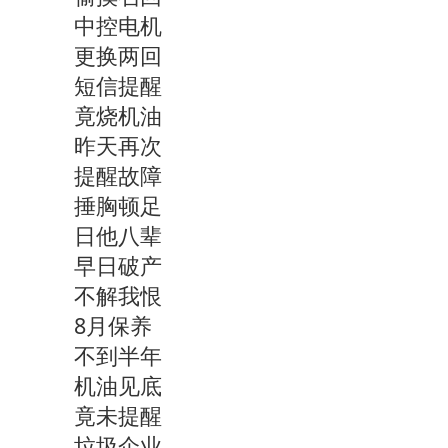
中控电机
更换两回
短信提醒
竟烧机油
昨天再次
提醒故障
捶胸顿足
日他八辈
早日破产
不解我恨
8月保养
不到半年
机油见底
竟未提醒
垃圾企业