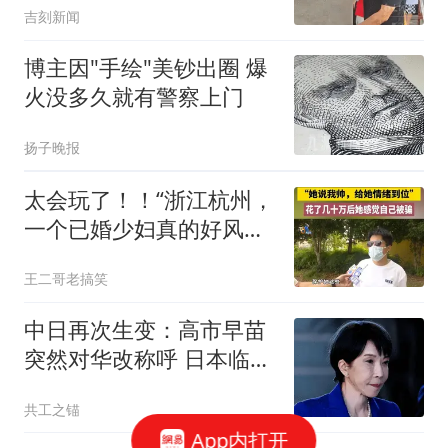
吉刻新闻
岁，家中都有一个女儿；
张雪峰曾表示要开一家烤
博主因"手绘"美钞出圈 爆
肉店
火没多久就有警察上门
扬子晚报
太会玩了！！“浙江杭州，
一个已婚少妇真的好风
流，嫌弃丈夫…”
王二哥老搞笑
中日再次生变：高市早苗
突然对华改称呼 日本临阵
换将
共工之锚
App内打开