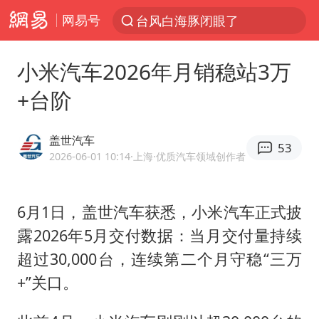
网易号
台风白海豚闭眼了
“China Cool”火了，老外爱上中国避暑游
小米汽车2026年月销稳站3万
中国东方电气集团原党组副书记、董事宋致远被查
+台阶
俄黑客称掌握北约直接参与袭俄证据
浙江海事局启动Ⅰ级防台应急响应
盖世汽车
53
预计“白海豚”明晚将在浙江舟山到福建福鼎一带沿海登陆
2026-06-01 10:14
·上海
·优质汽车领域创作者
云南一地村民过火把节意外灼伤16人
6月1日，盖世汽车获悉，小米汽车正式披
泰国初中生饮弹自尽前开了26枪
露2026年5月交付数据：当月交付量持续
用AI造出新病毒意味着什么
超过30,000台，连续第二个月守稳“三万
今年第二强台风将带来多大影响
+”关口。
美股创4月份以来最大单周涨幅