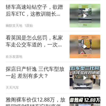
轿车高速站钻空子，欲蹭
后车ETC，这教训能长一
辈子！
幽默笑天地
1跟贴
看英国是怎么惩罚，私家
车走公交车道的，一次就
给长记性了
欢乐发源地
探店日产轩逸 三代车型放
一起 差别有多大？
天天汽车
雅阁裸车价仅12.88万，放