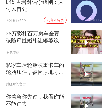
E45 孟岩对话李继刚：人
何以自处
00:12
有知有行App
云音乐特供
28万彩礼百万房车全要，
孩随母姓婚礼让婆婆跪，
被退婚竟不想退钱
衣戈猜想
私家车后轮胎被重卡车的
轮胎压住，被困原地寸步
难行！
财经时间官方
你着急你先过，我看你能
不能过去