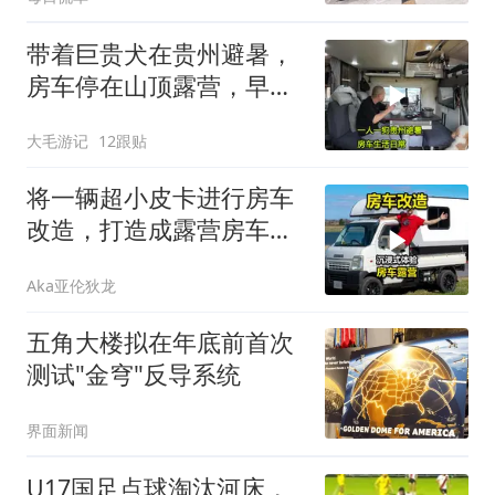
带着巨贵犬在贵州避暑，
房车停在山顶露营，早上
起床自己包馄饨吃
大毛游记
12跟贴
将一辆超小皮卡进行房车
改造，打造成露营房车，
享受户外露营！
Aka亚伦狄龙
五角大楼拟在年底前首次
测试"金穹"反导系统
界面新闻
U17国足点球淘汰河床，