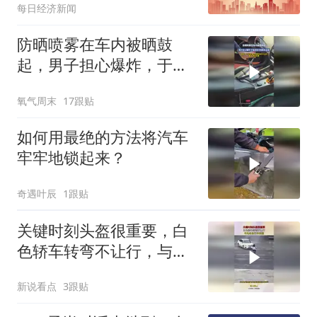
每日经济新闻
防晒喷雾在车内被晒鼓
起，男子担心爆炸，于是
用钳子将其拿出来
氧气周末
17跟贴
如何用最绝的方法将汽车
牢牢地锁起来？
奇遇叶辰
1跟贴
关键时刻头盔很重要，白
色轿车转弯不让行，与电
动自行车相撞
新说看点
3跟贴