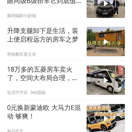
眼同级B级轿车它到底值
不值？
脑洞编剧小剧场
升降支腿卸下是生活，装
上便启程远方的房车之梦
带娃翻车老父亲
18万多的五菱房车卖火
了，空间大布局合理，一
家3口旅行太合适了
生活宇宇乐
342跟贴
0元换新蒙迪欧 大马力E混
动 够爽！
每日侃车