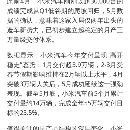
王虹邓煜的同学获统计学界诺贝尔奖
此前4月，小米汽车刚刚以超30,000台的
成绩完成从Q1低谷期的爬坡回归，5月数
台州《告全体市民书》：非必要不外出
据的确认，意味着这家入局仅两年出头的
泰国校园枪击事件已致8死30余伤
造车新势力，已初步建立起稳定的月产三
胡彦斌获《歌手2026》歌王
万量级交付体系。
宇树王兴兴被问了360多个问题
数据显示，小米汽车今年交付呈现“高开
美参院通过一项对俄能源领域制裁法案
稳走”态势：1月交付超3.9万辆，2-3月受
四川宜宾地震网友称睡觉被摇醒
春节假期影响维持在2万辆以上水平，4月
夯实基础开新局
突破3万辆大关后，5月成功延续这一强劲
表现。截至5月底，小米汽车前5个月累计
交付量约14万辆，完成全年55万辆交付目
标的25.5%。
值得关注的是产品结构的深层变化。小米