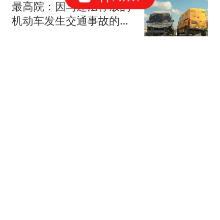
最高院：因与违法停放的
机动车发生交通事故的，
违停方也应担责！
周军律师聊案子
WTT横滨赛：8强落定！
蒯曼强势“剃光头”，早田
希娜掀起进攻潮
十级搞笑选手
没有维尼修斯！穆里尼奥
钦定皇马 4 大绝对主力！
谁来都挤不掉
澜归序
女子带女儿桨板漂流意外
落水 事发时教练员说不敢