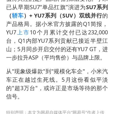
已从早期SU7“单品扛旗”演进为
SU7系列
（
轿车
）+ YU7系列（SUV）双线并行
的
产品格局。据小米官方披露的Q1简报，
YU7
上市
10个月累计交付已达232,000
台，Q1内部YU7系列贡献已接近半壁江
山；5月同步开启交付的还有YU7 GT，进
一步拉升ASP（平均售价）与品牌上限。
从"现象级爆款"到"规模化车企"，小米汽
车正在越过生死线。5月这份看似平淡
的"超3万台"，或许正是市场等待的那个
信号。
特别声明：本文为网易自媒体平台“网易号”作者上传