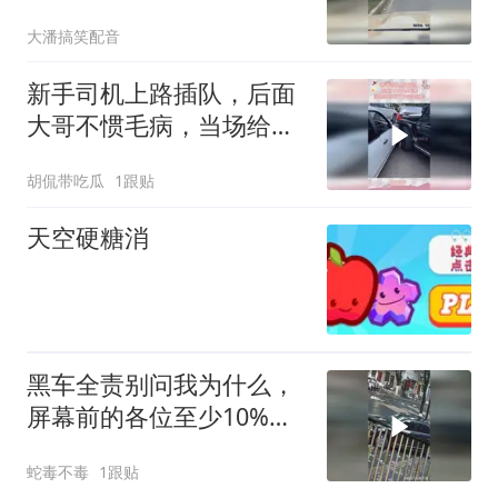
大潘搞笑配音
新手司机上路插队，后面
大哥不惯毛病，当场给对
方留下心理阴影
胡侃带吃瓜
1跟贴
天空硬糖消
黑车全责别问我为什么，
屏幕前的各位至少10%的
责任！
蛇毒不毒
1跟贴