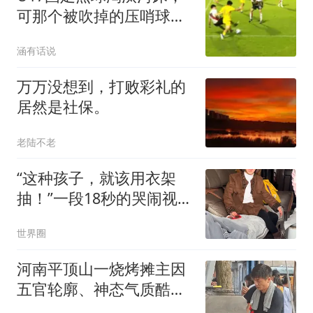
可那个被吹掉的压哨球，
比胜利更值得讨论
涵有话说
万万没想到，打败彩礼的
居然是社保。
老陆不老
“这种孩子，就该用衣架
抽！”一段18秒的哭闹视
频，令人感到窒息
世界圈
河南平顶山一烧烤摊主因
五官轮廓、神态气质酷似
张雪峰走红，二人同为42