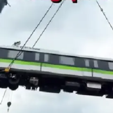
王虹邓煜的同学获统计学界诺贝尔奖
台州《告全体市民书》：非必要不外出
泰国校园枪击事件已致8死30余伤
胡彦斌获《歌手2026》歌王
宇树王兴兴被问了360多个问题
美参院通过一项对俄能源领域制裁法案
四川宜宾地震网友称睡觉被摇醒
夯实基础开新局