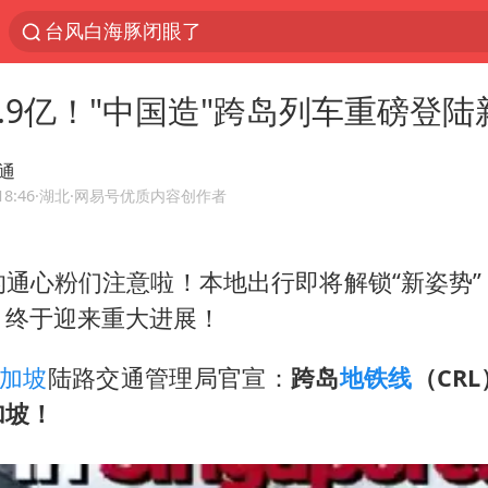
台风白海豚闭眼了
“China Cool”火了，老外爱上中国避暑游
5.9亿！"中国造"跨岛列车重磅登陆
中国东方电气集团原党组副书记、董事宋致远被查
俄黑客称掌握北约直接参与袭俄证据
通
浙江海事局启动Ⅰ级防台应急响应
18:46
·湖北
·网易号优质内容创作者
预计“白海豚”明晚将在浙江舟山到福建福鼎一带沿
的通心粉们注意啦！本地出行即将解锁“新姿势”
云南一地村民过火把节意外灼伤16人
，终于迎来重大进展！
泰国初中生饮弹自尽前开了26枪
用AI造出新病毒意味着什么
加坡
陆路交通管理局官宣：
跨岛
地铁线
（CR
今年第二强台风将带来多大影响
加坡！
美股创4月份以来最大单周涨幅