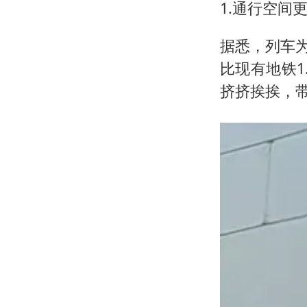
1.通行空间
据悉，列车
比现有地铁
挤挤挨挨，