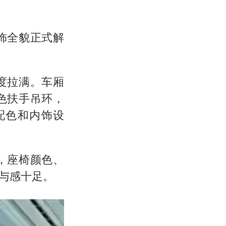
饰全貌正式解
度拉满。车厢
色扶手吊环，
配色和内饰设
，座椅颜色、
与感十足。