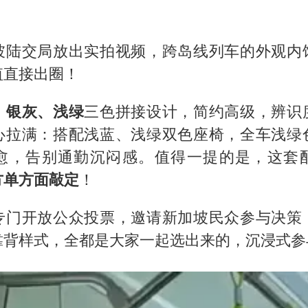
坡陆交局放出实拍视频，跨岛线列车的外观内
值直接出圈！
、银灰、浅绿
三色拼接设计，简约高级，辨识
心拉满：搭配浅蓝、浅绿双色座椅，全车浅绿
愈，告别通勤沉闷感。值得一提的是，这套
方单方面敲定
！
专门开放公众投票，邀请新加坡民众参与决策
靠背样式，全都是大家一起选出来的，沉浸式参