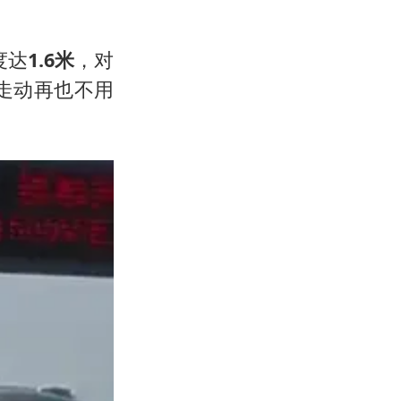
度达
1.6米
，对
走动再也不用